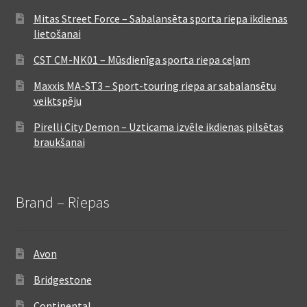
Mitas Street Force – Sabalansēta sporta riepa ikdienas
lietošanai
CST CM-NK01 – Mūsdienīga sporta riepa ceļam
Maxxis MA-ST3 – Sport-touring riepa ar sabalansētu
veiktspēju
Pirelli City Demon – Uzticama izvēle ikdienas pilsētas
braukšanai
Brand – Riepas
Avon
Bridgestone
Continental