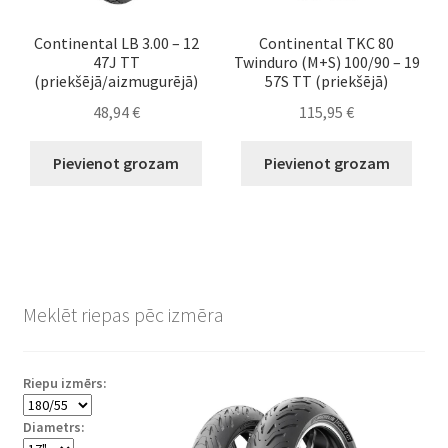
Continental LB 3.00 – 12
Continental TKC 80
47J TT
Twinduro (M+S) 100/90 – 19
(priekšējā/aizmugurējā)
57S TT (priekšējā)
48,94
€
115,95
€
Pievienot grozam
Pievienot grozam
Meklēt riepas pēc izmēra
Riepu izmērs:
Diametrs: