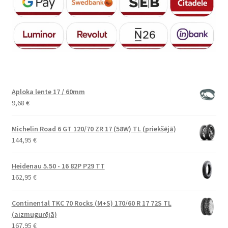
Aploka lente 17 / 60mm
9,68
€
Michelin Road 6 GT 120/70 ZR 17 (58W) TL (priekšējā)
144,95
€
Heidenau 5.50 - 16 82P P29 TT
162,95
€
Continental TKC 70 Rocks (M+S) 170/60 R 17 72S TL
(aizmugurējā)
167,95
€