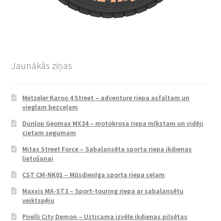
Jaunākās ziņas
Metzeler Karoo 4 Street – adventure riepa asfaltam un
vieglam bezceļam
Dunlop Geomax MX34 – motokrosa riepa mīkstam un vidēji
cietam segumam
Mitas Street Force – Sabalansēta sporta riepa ikdienas
lietošanai
CST CM-NK01 – Mūsdienīga sporta riepa ceļam
Maxxis MA-ST3 – Sport-touring riepa ar sabalansētu
veiktspēju
Pirelli City Demon – Uzticama izvēle ikdienas pilsētas