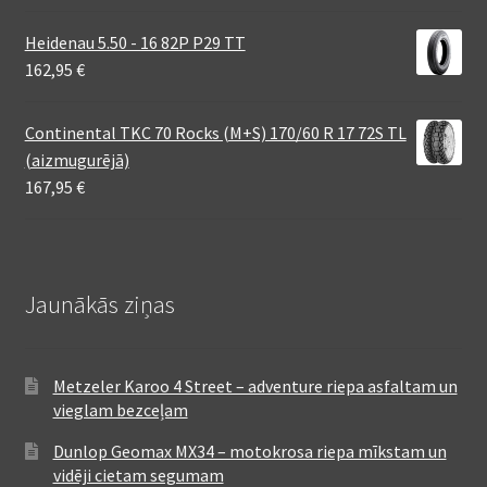
Heidenau 5.50 - 16 82P P29 TT
162,95
€
Continental TKC 70 Rocks (M+S) 170/60 R 17 72S TL
(aizmugurējā)
167,95
€
Jaunākās ziņas
Metzeler Karoo 4 Street – adventure riepa asfaltam un
vieglam bezceļam
Dunlop Geomax MX34 – motokrosa riepa mīkstam un
vidēji cietam segumam