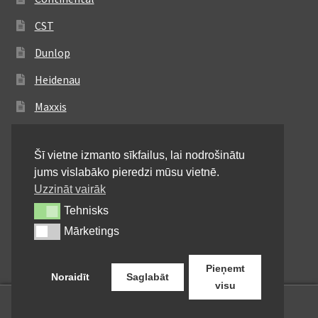
CST
Dunlop
Heidenau
Maxxis
Metzeler
Šī vietne izmanto sīkfailus, lai nodrošinātu
Michelin
jums vislabāko pieredzi mūsu vietnē.
Mitas
Uzzināt vairāk
Tehnisks
Tehnisks
Pirelli
Mārketings
Mārketings
Shinko
Pieņemt
Noraidīt
Saglabāt
visu
0