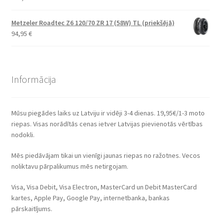
Metzeler Roadtec Z6 120/70 ZR 17 (58W) TL (priekšējā)
94,95
€
Informācija
Mūsu piegādes laiks uz Latviju ir vidēji 3-4 dienas. 19,95€/1-3 moto
riepas. Visas norādītās cenas ietver Latvijas pievienotās vērtības
nodokli.
Mēs piedāvājam tikai un vienīgi jaunas riepas no ražotnes. Vecos
noliktavu pārpalikumus mēs netirgojam.
Visa, Visa Debit, Visa Electron, MasterCard un Debit MasterCard
kartes, Apple Pay, Google Pay, internetbanka, bankas
pārskaitījums.