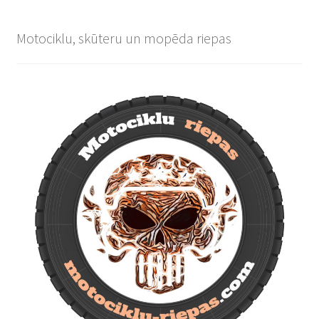
Motociklu, skūteru un mopēda riepas