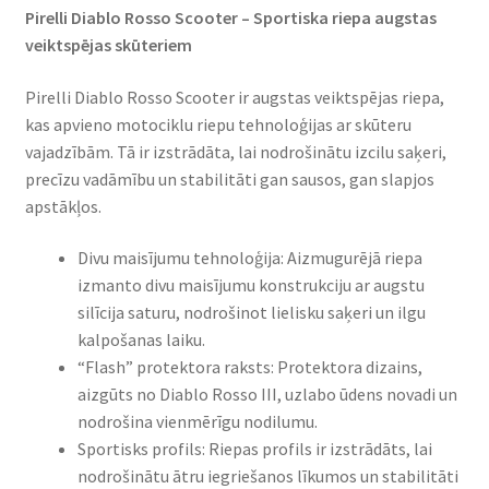
Pirelli Diablo Rosso Scooter – Sportiska riepa augstas
veiktspējas skūteriem
Pirelli Diablo Rosso Scooter ir augstas veiktspējas riepa,
kas apvieno motociklu riepu tehnoloģijas ar skūteru
vajadzībām. Tā ir izstrādāta, lai nodrošinātu izcilu saķeri,
precīzu vadāmību un stabilitāti gan sausos, gan slapjos
apstākļos.
Divu maisījumu tehnoloģija: Aizmugurējā riepa
izmanto divu maisījumu konstrukciju ar augstu
silīcija saturu, nodrošinot lielisku saķeri un ilgu
kalpošanas laiku.
“Flash” protektora raksts: Protektora dizains,
aizgūts no Diablo Rosso III, uzlabo ūdens novadi un
nodrošina vienmērīgu nodilumu.
Sportisks profils: Riepas profils ir izstrādāts, lai
nodrošinātu ātru iegriešanos līkumos un stabilitāti