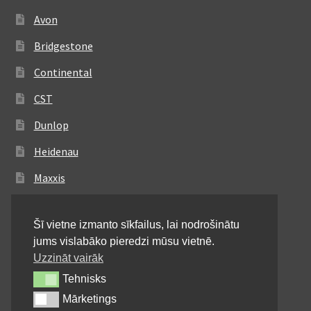
Avon
Bridgestone
Continental
CST
Dunlop
Heidenau
Maxxis
Metzeler
Šī vietne izmanto sīkfailus, lai nodrošinātu
Michelin
jums vislabāko pieredzi mūsu vietnē.
Mitas
Uzzināt vairāk
Tehnisks
Tehnisks
Pirelli
Mārketings
Mārketings
Shinko