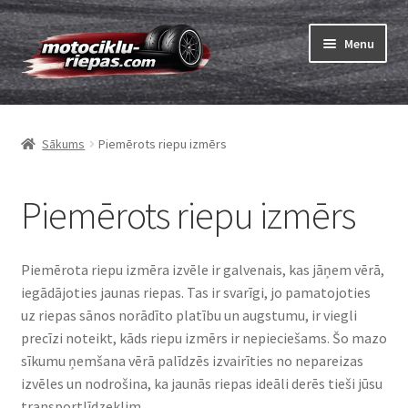
Skip
Skip
Menu
to
to
navigation
content
Expand
Riepas
child
Sākums
Piemērots riepu izmērs
menu
Expand
Kameras
child
menu
Piemērots riepu izmērs
Pasūtīt
Expand
Viss par riepām
child
Piemērota riepu izmēra izvēle ir galvenais, kas jāņem vērā,
menu
iegādājoties jaunas riepas. Tas ir svarīgi, jo pamatojoties
Riepu marķēšana
uz riepas sānos norādīto platību un augstumu, ir viegli
precīzi noteikt, kāds riepu izmērs ir nepieciešams. Šo mazo
Riepu DOT
sīkumu ņemšana vērā palīdzēs izvairīties no nepareizas
izvēles un nodrošina, ka jaunās riepas ideāli derēs tieši jūsu
Piemērots riepu izmērs
transportlīdzeklim.