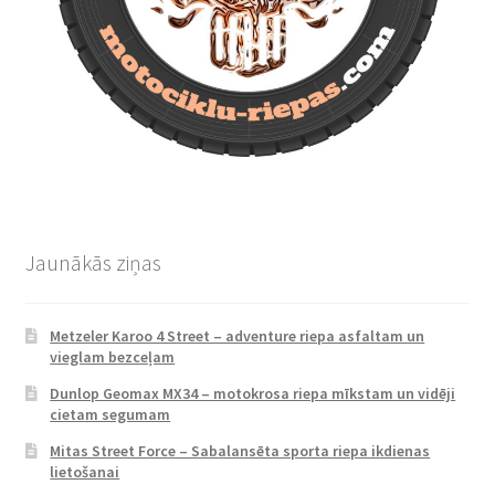
Jaunākās ziņas
Metzeler Karoo 4 Street – adventure riepa asfaltam un
vieglam bezceļam
Dunlop Geomax MX34 – motokrosa riepa mīkstam un vidēji
cietam segumam
Mitas Street Force – Sabalansēta sporta riepa ikdienas
lietošanai