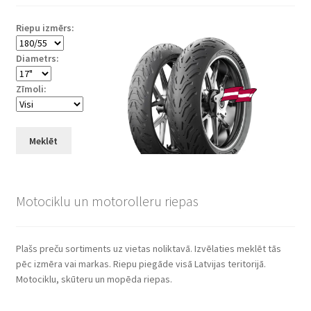
Riepu izmērs:
Diametrs:
Zīmoli:
Meklēt
Motociklu un motorolleru riepas
Plašs preču sortiments uz vietas noliktavā. Izvēlaties meklēt tās
pēc izmēra vai markas. Riepu piegāde visā Latvijas teritorijā.
Motociklu, skūteru un mopēda riepas.