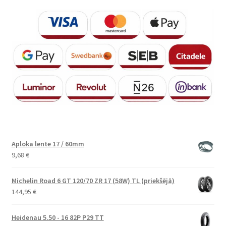
Aploka lente 17 / 60mm
9,68
€
Michelin Road 6 GT 120/70 ZR 17 (58W) TL (priekšējā)
144,95
€
Heidenau 5.50 - 16 82P P29 TT