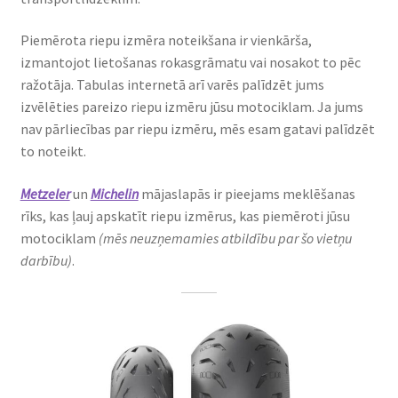
Motociklu riepu veidi
Piemērota riepu izmēra noteikšana ir vienkārša,
izmantojot lietošanas rokasgrāmatu vai nosakot to pēc
Tests
ražotāja. Tabulas internetā arī varēs palīdzēt jums
izvēlēties pareizo riepu izmēru jūsu motociklam. Ja jums
Expand
Zīmoli
nav pārliecības par riepu izmēru, mēs esam gatavi palīdzēt
child
to noteikt.
menu
Kontakti
Metzeler
un
Michelin
mājaslapās ir pieejams meklēšanas
rīks, kas ļauj apskatīt riepu izmērus, kas piemēroti jūsu
motociklam
(mēs neuzņemamies atbildību par šo vietņu
darbību)
.