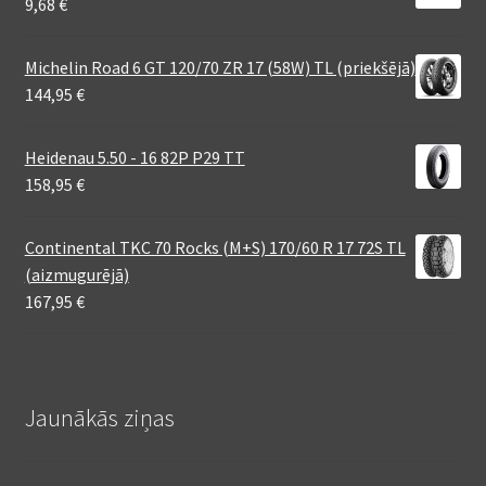
9,68
€
Michelin Road 6 GT 120/70 ZR 17 (58W) TL (priekšējā)
144,95
€
Heidenau 5.50 - 16 82P P29 TT
158,95
€
Continental TKC 70 Rocks (M+S) 170/60 R 17 72S TL
(aizmugurējā)
167,95
€
Jaunākās ziņas