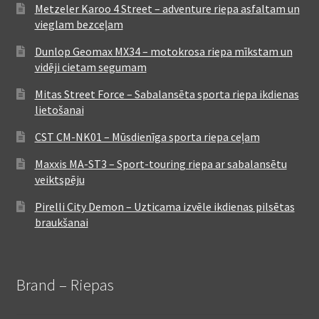
Metzeler Karoo 4 Street – adventure riepa asfaltam un
vieglam bezceļam
Dunlop Geomax MX34 – motokrosa riepa mīkstam un
vidēji cietam segumam
Mitas Street Force – Sabalansēta sporta riepa ikdienas
lietošanai
CST CM-NK01 – Mūsdienīga sporta riepa ceļam
Maxxis MA-ST3 – Sport-touring riepa ar sabalansētu
veiktspēju
Pirelli City Demon – Uzticama izvēle ikdienas pilsētas
braukšanai
Brand – Riepas