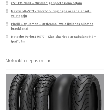
CST CM-NK01 – Mūsdienīga sporta riepa ceļam
Maxxis MA-ST3 – Sport-touring riepa ar sabalansētu
veiktspēju
Pirelli City Demon – Uzticama izvēle ikdienas pilsētas
braukšanai
Metzeler Perfect ME77 – Klasiska riepa ar sabalansētām
īpašībām
Motociklu riepas online