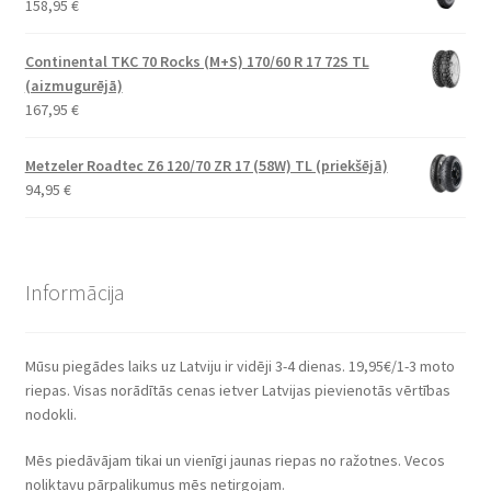
158,95
€
Continental TKC 70 Rocks (M+S) 170/60 R 17 72S TL
(aizmugurējā)
167,95
€
Metzeler Roadtec Z6 120/70 ZR 17 (58W) TL (priekšējā)
94,95
€
Informācija
Mūsu piegādes laiks uz Latviju ir vidēji 3-4 dienas. 19,95€/1-3 moto
riepas. Visas norādītās cenas ietver Latvijas pievienotās vērtības
nodokli.
Mēs piedāvājam tikai un vienīgi jaunas riepas no ražotnes. Vecos
noliktavu pārpalikumus mēs netirgojam.