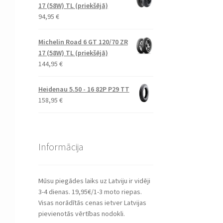
17 (58W) TL (priekšējā)
94,95
€
Michelin Road 6 GT 120/70 ZR
17 (58W) TL (priekšējā)
144,95
€
Heidenau 5.50 - 16 82P P29 TT
158,95
€
Informācija
Mūsu piegādes laiks uz Latviju ir vidēji
3-4 dienas. 19,95€/1-3 moto riepas.
Visas norādītās cenas ietver Latvijas
pievienotās vērtības nodokli.