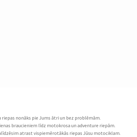
ūsu riepas nonāks pie Jums ātri un bez problēmām.
dienas braucieniem līdz motokrosa un adventure riepām.
alīdzēsim atrast vispiemērotākās riepas Jūsu motociklam.