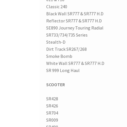
Classic 240
Black Wall SR777 & SR777 H.D
Reflector SR777 & SR777 H.D
SE890 Journey Touring Radial
SR733/734/735 Series
Stealth-D
Dirt Track SR267/268
Smoke Bomb
White Wall SR777 & SR777 H.D
SR 999 Long Haul
SCOOTER
SR428
SR426
SR704
SR009