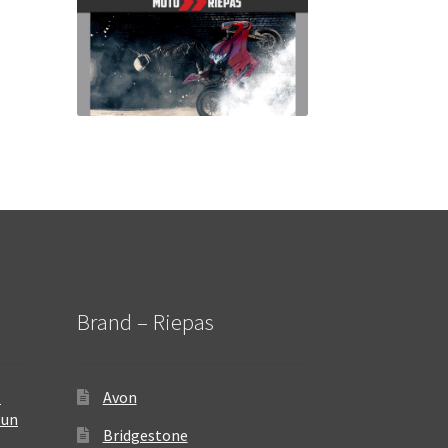
Brand – Riepas
–
Avon
 un
Bridgestone