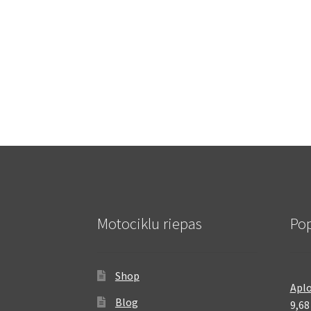
Motociklu riepas
Pop
Shop
Aplo
Blog
9,6