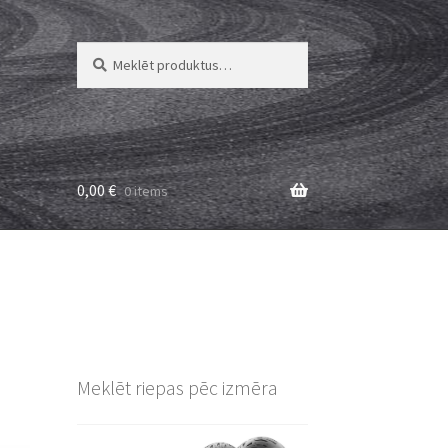
Meklēt:
Meklēt
0,00
€
0 items
Meklēt riepas pēc izmēra