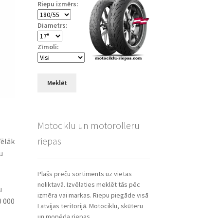
Riepu izmērs:
Diametrs:
Zīmoli:
Meklēt
Motociklu un motorolleru
riepas
Vēlāk
u
Plašs preču sortiments uz vietas
noliktavā. Izvēlaties meklēt tās pēc
u
izmēra vai markas. Riepu piegāde visā
0 000
Latvijas teritorijā. Motociklu, skūteru
un mopēda riepas.