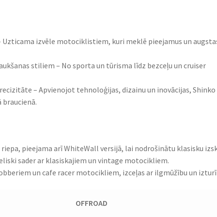
a – Uzticama izvēle motociklistiem, kuri meklē pieejamus un augsta
aukšanas stiliem – No sporta un tūrisma līdz bezceļu un cruiser
recizitāte – Apvienojot tehnoloģijas, dizainu un inovācijas, Shinko
 braucienā.
riepa, pieejama arī WhiteWall versijā, lai nodrošinātu klasisku izs
lieliski sader ar klasiskajiem un vintage motocikliem.
obberiem un cafe racer motocikliem, izceļas ar ilgmūžību un izturī
OFFROAD