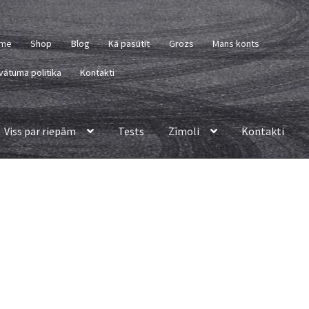
me
Shop
Blog
Kā pasūtīt
Grozs
Mans konts
vātuma politika
Kontakti
Viss par riepām
Tests
Zīmoli
Kontakti