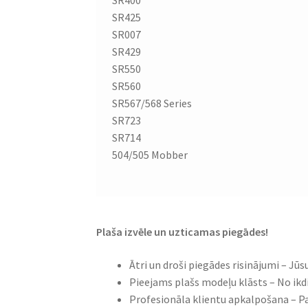
SR400
SR425
SR007
SR429
SR550
SR560
SR567/568 Series
SR723
SR714
504/505 Mobber
Plaša izvēle un uzticamas piegādes!
Ātri un droši piegādes risinājumi – J
Pieejams plašs modeļu klāsts – No ik
Profesionāla klientu apkalpošana – P