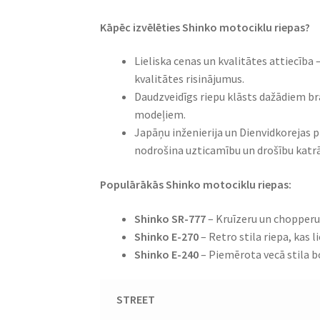
Kāpēc izvēlēties Shinko motociklu riepas?
Lieliska cenas un kvalitātes attiecīb
kvalitātes risinājumus.
Daudzveidīgs riepu klāsts dažādiem br
modeļiem.
Japāņu inženierija un Dienvidkorejas p
nodrošina uzticamību un drošību katrā
Populārākās Shinko motociklu riepas:
Shinko SR-777
– Kruīzeru un chopperu 
Shinko E-270
– Retro stila riepa, kas 
Shinko E-240
– Piemērota vecā stila b
STREET