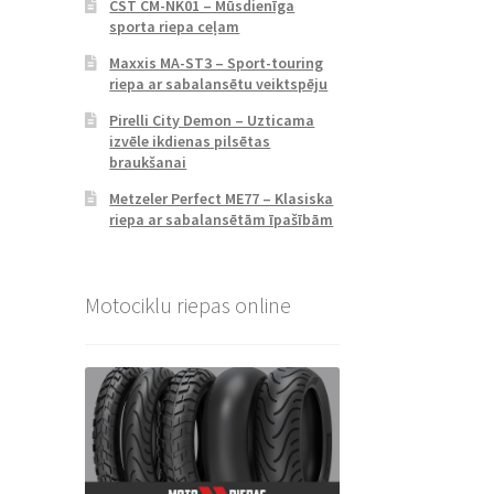
CST CM-NK01 – Mūsdienīga
sporta riepa ceļam
Maxxis MA-ST3 – Sport-touring
riepa ar sabalansētu veiktspēju
Pirelli City Demon – Uzticama
izvēle ikdienas pilsētas
braukšanai
Metzeler Perfect ME77 – Klasiska
riepa ar sabalansētām īpašībām
Motociklu riepas online