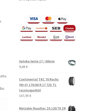
s
Aploka lente 17 / 60mm
9,68
€
katu.
Continental TKC 70 Rocks
(M+S) 170/60 R 17 72S TL
bu.
(aizmugurējā)
167,95
€
Metzeler Roadtec Z6 120/70 ZR