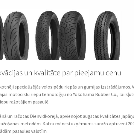
ovācijas un kvalitāte par pieejamu cenu
otnēji specializējās velosipēdu riepās un gumijas izstrādājumos. 
jās motociklu riepu tehnoloģiju no Yokohama Rubber Co., lai kļūt
iepu ražotājiem pasaulē.
ānā un ražotas Dienvidkorejā, apvienojot augstas kvalitātes japāņ
 ražošanas metodēm. Katru mēnesi uzņēmums saražo aptuveni 20
žādām pasaules valstīm.