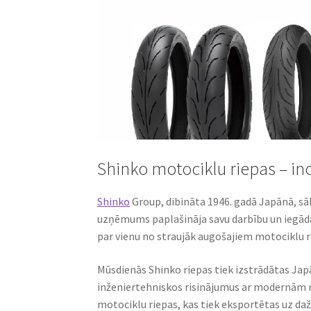
Shinko motociklu riepas – in
Shinko
Group, dibināta 1946. gadā Japānā, sāk
uzņēmums paplašināja savu darbību un iegādā
par vienu no straujāk augošajiem motociklu r
Mūsdienās Shinko riepas tiek izstrādātas Jap
inženiertehniskos risinājumus ar modernām
motociklu riepas, kas tiek eksportētas uz da