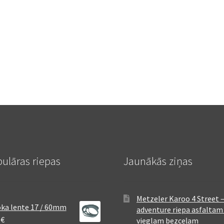
ulāras riepas
Jaunākās ziņas
Metzeler Karoo 4 Street 
ka lente 17 / 60mm
adventure riepa asfaltam
8
€
vieglam bezceļam