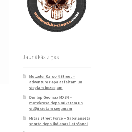
Jaunākās ziņas
Metzeler Karoo 4 Street –
adventure riepa asfaltam un
vieglam bezceļam
Dunlop Geomax MX34 –
motokrosa riepa mīkstam un
vidēji cietam segumam
Mitas Street Force – Sabalansēta
sporta riepa ikdienas lietošanai