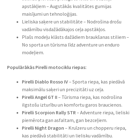
Mitas
apstākļiem – Augstākās kvalitātes gumijas
maisījumi un tehnoloģijas.
Pirelli
Lieliska saķere un stabilitāte – Nodrošina drošu
vadāmību visdažādākajos ceļa apstākļos.
Shinko
Plašs modeļu klāsts dažādiem braukšanas stiliem –
No sporta un tūrisma līdz adventure un enduro
modeļiem.
Kontakti
Populārākās Pirelli motociklu riepas:
Pirelli Diablo Rosso IV
– Sporta riepa, kas piedāvā
maksimālu saķeri un precizitāti uz ceļa.
Pirelli Angel GT II
– Tūrisma riepa, kas nodrošina
ilgstošu izturību un komfortu garos braucienos.
Pirelli Scorpion Rally STR
– Adventure riepa, lieliski
piemērota gan asfaltam, gan bezceļiem.
Pirelli Night Dragon
– Kruīzeru un chopperu riepa,
kas piedāvā stabilitāti un lielisku vadāmību.