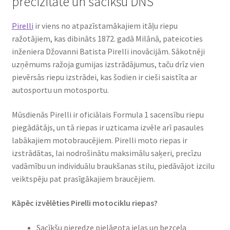
precizitāte un sacīkšu DNS
Bridgestone
Pirelli
ir viens no atpazīstamākajiem itāļu riepu
ražotājiem, kas dibināts 1872. gadā Milānā, pateicoties
Continental
inženiera Džovanni Batista Pirelli inovācijām. Sākotnēji
uzņēmums ražoja gumijas izstrādājumus, taču drīz vien
CST
pievērsās riepu izstrādei, kas šodien ir cieši saistīta ar
autosportu un motosportu.
Dunlop
Mūsdienās Pirelli ir oficiālais Formula 1 sacensību riepu
piegādātājs, un tā riepas ir uzticama izvēle arī pasaules
Heidenau
labākajiem motobraucējiem. Pirelli moto riepas ir
izstrādātas, lai nodrošinātu maksimālu saķeri, precīzu
Maxxis
vadāmību un individuālu braukšanas stilu, piedāvājot izcilu
veiktspēju pat prasīgākajiem braucējiem.
Metzeler
Kāpēc izvēlēties Pirelli motociklu riepas?
Michelin
Sacīkšu pieredze pielāgota ielas un bezceļa