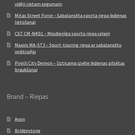
vidēji cietam segumam
Mitas Street Force – Sabalansēta sporta riepa ikdienas
lietošanai
CST CM-NK01 – Mūsdienīga sporta riepa ceļam
Maxxis MA-ST3 – Sport-touring riepa ar sabalansētu
veiktspēju
Pirelli City Demon – Uzticama izvēle ikdienas pilsētas
braukšanai
Brand – Riepas
Avon
Bridgestone