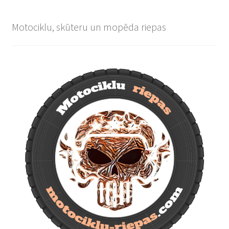
Motociklu, skūteru un mopēda riepas