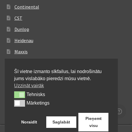
Continental
CST
Dunlop
Heidenau
Maxxis
Metzeler
Šī vietne izmanto sīkfailus, lai nodrošinātu
Michelin
jums vislabāko pieredzi mūsu vietnē.
Mitas
Uzzināt vairāk
Tehnisks
Tehnisks
Pirelli
Mārketings
Mārketings
Shinko
Pieņemt
Noraidīt
Saglabāt
visu