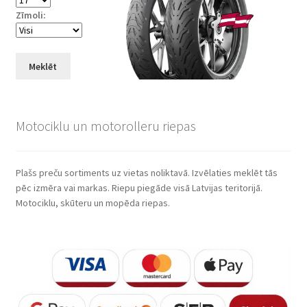
Zīmoli:
Meklēt
Motociklu un motorolleru riepas
Plašs preču sortiments uz vietas noliktavā. Izvēlaties meklēt tās
pēc izmēra vai markas. Riepu piegāde visā Latvijas teritorijā.
Motociklu, skūteru un mopēda riepas.