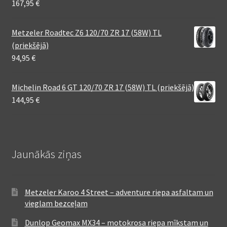
167,95
€
Metzeler Roadtec Z6 120/70 ZR 17 (58W) TL
(priekšējā)
94,95
€
Michelin Road 6 GT 120/70 ZR 17 (58W) TL (priekšējā)
144,95
€
Jaunākās ziņas
Metzeler Karoo 4 Street – adventure riepa asfaltam un
vieglam bezceļam
Dunlop Geomax MX34 – motokrosa riepa mīkstam un