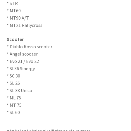
* STR
* MT60
* MT90 A/T
* MT21 Rallycross
Scooter
* Diablo Rosso scooter
* Angel scooter
* Evo 21 / Evo 22
* SL36 Sinergy
* SC 30
* SL 26
* SL 38 Unico
* ML 75
* MT 75
* SL 60
Kāpēc iegādāties Pirelli riepas pie mums?