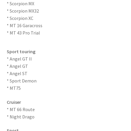
* Scorpion MX
* Scorpion MX32
* Scorpion XC
* MT 16 Garacross
* MT 43 Pro Trial
Sport touring
* Angel GT II
* Angel GT
* Angel ST
* Sport Demon
* MT75
Cruiser
* MT 66 Route
* Night Drago
Sport