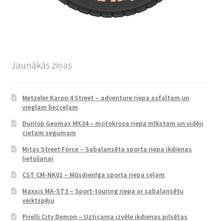
Jaunākās ziņas
Metzeler Karoo 4 Street – adventure riepa asfaltam un
vieglam bezceļam
Dunlop Geomax MX34 – motokrosa riepa mīkstam un vidēji
cietam segumam
Mitas Street Force – Sabalansēta sporta riepa ikdienas
lietošanai
CST CM-NK01 – Mūsdienīga sporta riepa ceļam
Maxxis MA-ST3 – Sport-touring riepa ar sabalansētu
veiktspēju
Pirelli City Demon – Uzticama izvēle ikdienas pilsētas