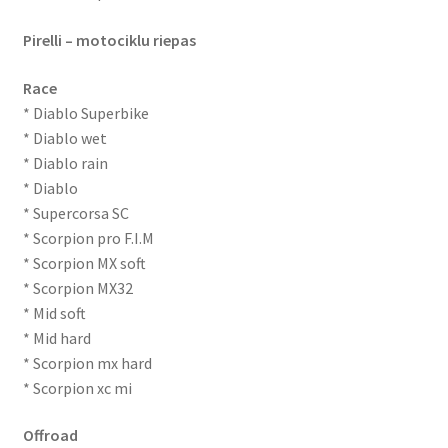
Pirelli – motociklu riepas
Race
* Diablo Superbike
* Diablo wet
* Diablo rain
* Diablo
* Supercorsa SC
* Scorpion pro F.I.M
* Scorpion MX soft
* Scorpion MX32
* Mid soft
* Mid hard
* Scorpion mx hard
* Scorpion xc mi
Offroad