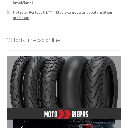
braukšanai
Metzeler Perfect ME77 – Klasiska riepa ar sabalansētām
īpašībām
Motociklu riepas online