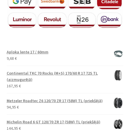
Aploka lente 17 / 60mm
9,68
€
Continental TKC 70 Rocks (M+S) 170/60 R 17 72S TL
(aizmugurējā)
167,95
€
Metzeler Roadtec Z6 120/70 ZR 17 (58W) TL (priekšējā)
94,95
€
Michelin Road 6 GT 120/70 ZR 17 (58W) TL (priekšējā)
144,95
€