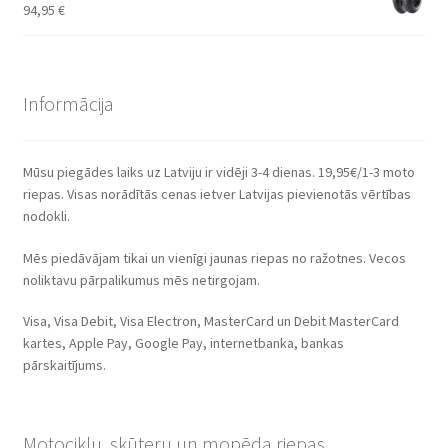
94,95
€
Informācija
Mūsu piegādes laiks uz Latviju ir vidēji 3-4 dienas. 19,95€/1-3 moto
riepas. Visas norādītās cenas ietver Latvijas pievienotās vērtības
nodokli.
Mēs piedāvājam tikai un vienīgi jaunas riepas no ražotnes. Vecos
noliktavu pārpalikumus mēs netirgojam.
Visa, Visa Debit, Visa Electron, MasterCard un Debit MasterCard
kartes, Apple Pay, Google Pay, internetbanka, bankas
pārskaitījums.
Motociklu, skūteru un mopēda riepas