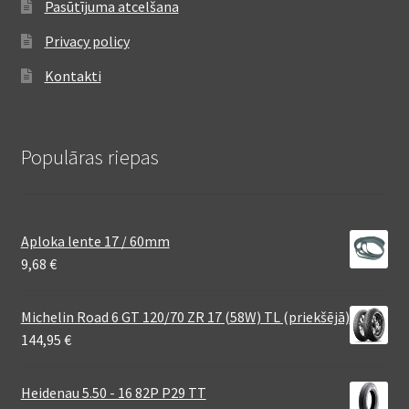
Pasūtījuma atcelšana
Privacy policy
Kontakti
Populāras riepas
Aploka lente 17 / 60mm
9,68
€
Michelin Road 6 GT 120/70 ZR 17 (58W) TL (priekšējā)
144,95
€
Heidenau 5.50 - 16 82P P29 TT