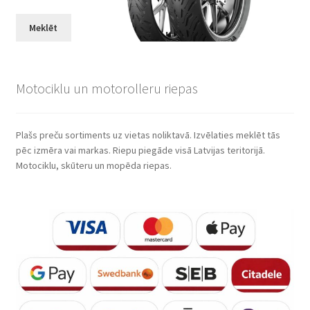
Meklēt
Motociklu un motorolleru riepas
Plašs preču sortiments uz vietas noliktavā. Izvēlaties meklēt tās
pēc izmēra vai markas. Riepu piegāde visā Latvijas teritorijā.
Motociklu, skūteru un mopēda riepas.