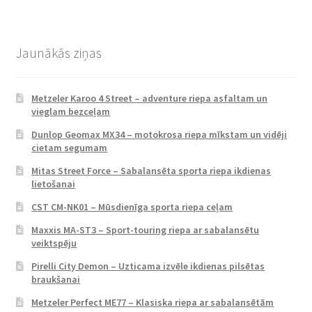
Jaunākās ziņas
Metzeler Karoo 4 Street – adventure riepa asfaltam un
vieglam bezceļam
Dunlop Geomax MX34 – motokrosa riepa mīkstam un vidēji
cietam segumam
Mitas Street Force – Sabalansēta sporta riepa ikdienas
lietošanai
CST CM-NK01 – Mūsdienīga sporta riepa ceļam
Maxxis MA-ST3 – Sport-touring riepa ar sabalansētu
veiktspēju
Pirelli City Demon – Uzticama izvēle ikdienas pilsētas
braukšanai
Metzeler Perfect ME77 – Klasiska riepa ar sabalansētām