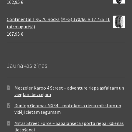
162,95
€
Continental TKC 70 Rocks (M+S) 170/60 R 17 72S TL
(aizmugurējā)
167,95
€
Jaunākās ziņas
Metzeler Karoo 4 Street – adventure riepa asfaltam un
vieglam bezceļam
Dunlop Geomax MX34 – motokrosa riepa mīkstam un
vidēji cietam segumam
Mitas Street Force – Sabalansēta sporta riepa ikdienas
lietošanai