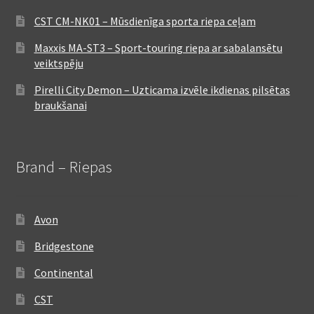
CST CM-NK01 – Mūsdienīga sporta riepa ceļam
Maxxis MA-ST3 – Sport-touring riepa ar sabalansētu
veiktspēju
Pirelli City Demon – Uzticama izvēle ikdienas pilsētas
braukšanai
Brand – Riepas
Avon
Bridgestone
Continental
CST