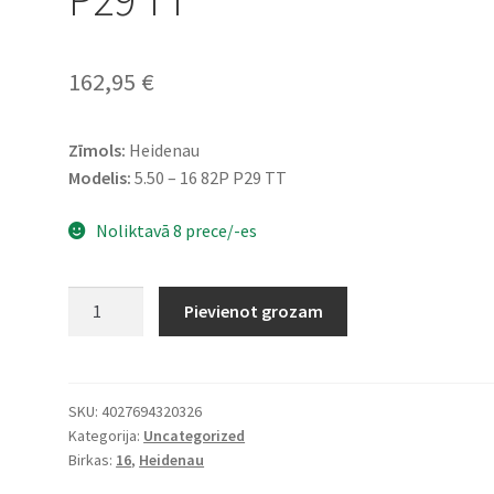
162,95
€
Zīmols:
Heidenau
Modelis:
5.50 – 16 82P P29 TT
Noliktavā 8 prece/-es
Heidenau
Pievienot grozam
5.50
-
16
82P
SKU:
4027694320326
Kategorija:
Uncategorized
P29
Birkas:
16
,
Heidenau
TT
daudzums