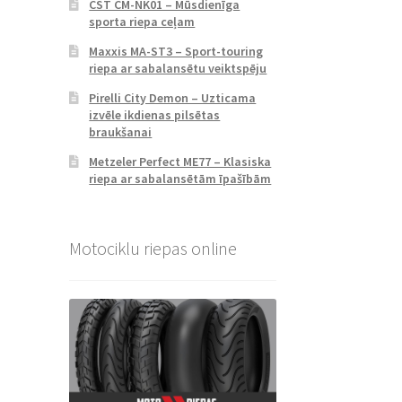
CST CM-NK01 – Mūsdienīga
sporta riepa ceļam
Maxxis MA-ST3 – Sport-touring
riepa ar sabalansētu veiktspēju
Pirelli City Demon – Uzticama
izvēle ikdienas pilsētas
braukšanai
Metzeler Perfect ME77 – Klasiska
riepa ar sabalansētām īpašībām
Motociklu riepas online