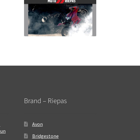
Brand – Riepas
–
Avon
 un
Bridgestone