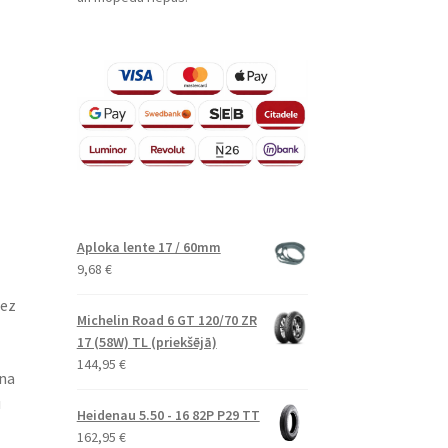
Aploka lente 17 / 60mm
9,68
€
bez
Michelin Road 6 GT 120/70 ZR
17 (58W) TL (priekšējā)
144,95
€
ina
u
Heidenau 5.50 - 16 82P P29 TT
162,95
€