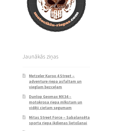
Jaunākās ziņas
Metzeler Karoo 4 Street –
adventure riepa asfaltam un
vieglam bezceļam
Dunlop Geomax MX34 –
motokrosa riepa mīkstam un
vidēji cietam segumam
Mitas Street Force – Sabalansēta
sporta riepa ikdienas lietošanai