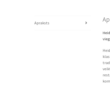
Ap
Apraksts
Heid
vieg
Heid
klas
trad
veik
rest
komp