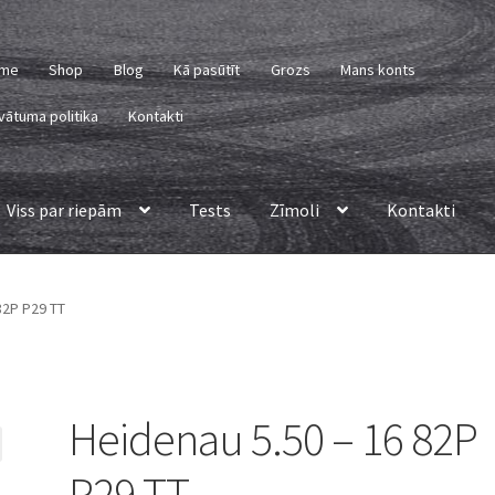
me
Shop
Blog
Kā pasūtīt
Grozs
Mans konts
vātuma politika
Kontakti
Viss par riepām
Tests
Zīmoli
Kontakti
82P P29 TT
Heidenau 5.50 – 16 82P
P29 TT