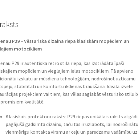
raksts
enau P29 – Vēsturiska dizaina riepa klasiskām mopēdiem un
lajiem motocikliem
enau P29 ir autentiska retro stila riepa, kas izstrādāta īpaši
iskajiem mopēdiem un vieglajiem ielas motocikliem. Tā apvieno
icionālu izskatu ar mūsdienu tehnoloģijām, nodrošinot uzticamu
tspēju, stabilitāti un komfortu ikdienas braukšanā. Ideāla izvēle
aurācijas projektiem vai tiem, kas vēlas saglabāt vēsturisko stilu 
romisiem kvalitātē.
Klasiskais protektora raksts: P29 riepas unikālais raksts atgād
pagājušā gadsimta dizainu, taču tas ir uzlabots, lai nodrošināt
vienmērīgu kontakta virsmu ar ceļu un paredzamu vadāmību uz