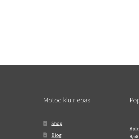
Motociklu riepas
Pop
Shop
Aplo
Blog
9,6