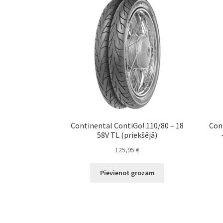
Continental ContiGo! 110/80 – 18
Con
58V TL (priekšējā)
125,95
€
Pievienot grozam