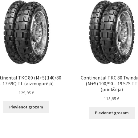
tinental TKC 80 (M+S) 140/80
Continental TKC 80 Twind
– 17 69Q TL (aizmugurējā)
(M+S) 100/90 – 19 57S TT
(priekšējā)
129,95
€
115,95
€
Pievienot grozam
Pievienot grozam