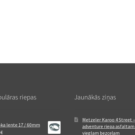
ulāras riepas
Jaunākās ziņas
Metzeler Karoo 4 Street 
ka lente 17 / 60mm
adventure riepa asfaltam
8
€
vieglam bezceļam