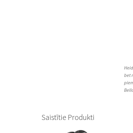
Heid
bet 
piem
Bell
Saistītie Produkti