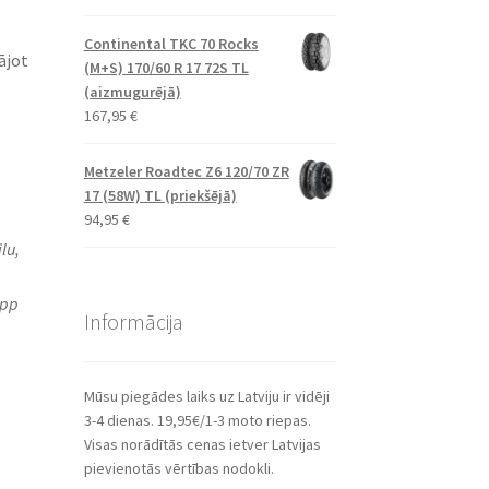
Continental TKC 70 Rocks
ājot
(M+S) 170/60 R 17 72S TL
(aizmugurējā)
167,95
€
Metzeler Roadtec Z6 120/70 ZR
17 (58W) TL (priekšējā)
94,95
€
lu,
app
Informācija
Mūsu piegādes laiks uz Latviju ir vidēji
3-4 dienas. 19,95€/1-3 moto riepas.
Visas norādītās cenas ietver Latvijas
pievienotās vērtības nodokli.