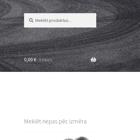
Meklēt:
Meklēt
0,00
€
0 items
Meklēt riepas pēc izmēra