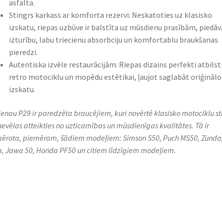
asfalta.
Stingrs karkass ar komforta rezervi: Neskatoties uz klasisko
izskatu, riepas uzbūve ir balstīta uz mūsdienu prasībām, piedāv
izturību, labu triecienu absorbciju un komfortablu braukšanas
pieredzi.
Autentiska izvēle restaurācijām: Riepas dizains perfekti atbilst
retro motociklu un mopēdu estētikai, ļaujot saglabāt oriģinālo
izskatu.
enau P29 ir paredzēta braucējiem, kuri novērtē klasisko motociklu sti
nevēlas atteikties no uzticamības un mūsdienīgas kvalitātes. Tā ir
ērota, piemēram, šādiem modeļiem: Simson S50, Puch MS50, Zünd
a, Jawa 50, Honda PF50 un citiem līdzīgiem modeļiem.