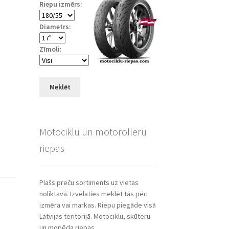
Riepu izmērs:
Diametrs:
Zīmoli:
Meklēt
Motociklu un motorolleru
riepas
Plašs preču sortiments uz vietas
noliktavā. Izvēlaties meklēt tās pēc
izmēra vai markas. Riepu piegāde visā
Latvijas teritorijā. Motociklu, skūteru
un mopēda riepas.