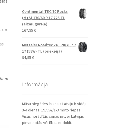
ēlas
Continental TKC 70 Rocks
(M+S) 170/60 R 17 72S TL
(aizmugurējā)
s un
167,95
€
as
Metzeler Roadtec Z6 120/70 ZR
17 (58W) TL (priekšējā)
94,95
€
itiem
Informācija
Mūsu piegādes laiks uz Latviju ir vidēji
3-4 dienas. 19,95€/1-3 moto riepas.
Visas norādītās cenas ietver Latvijas
pievienotās vērtības nodokli.