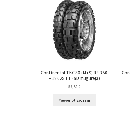
Continental TKC 80 (M+S) Rf. 3.50
Con
– 18 62S TT (aizmugurējā)
99,95
€
Pievienot grozam