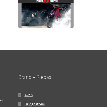
Brand – Riepas
–
Avon
 un
Bridgestone