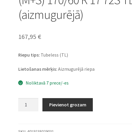
(aizmugurējā)
167,95
€
Riepu tips:
Tubeless (TL)
Lietošanas mērķis:
Aizmugurējā riepa
Noliktavā 7 prece/-es
Continental
Pievienot grozam
TKC
70
Rocks
(M+S)
SKU:
4019238029031