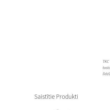
TKC 
tost
līdz
Saistītie Produkti