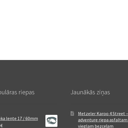
ulāras riepas
Jaunākās ziņas
Metzeler Karoo 4 Street 
ka lente 17 / 60mm
adventure riepa asfaltam
8
€
vieglam bezceļam