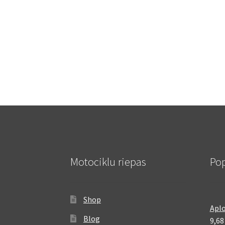
Motociklu riepas
Pop
Shop
Aplo
Blog
9,6