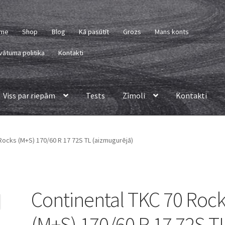
me
Shop
Blog
Kā pasūtīt
Grozs
Mans konts
vātuma politika
Kontakti
Viss par riepām
Tests
Zīmoli
Kontakti
Rocks (M+S) 170/60 R 17 72S TL (aizmugurējā)
Continental TKC 70 Roc
(M+S) 170/60 R 17 72S T