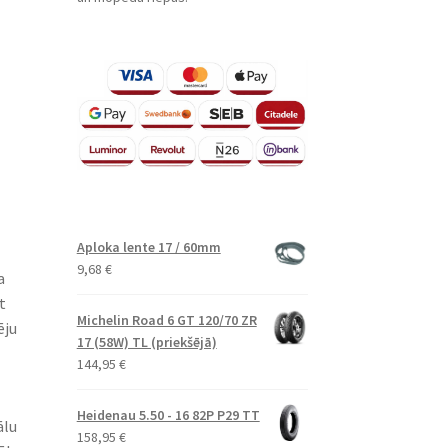
Aploka lente 17 / 60mm
9,68
€
a
t
Michelin Road 6 GT 120/70 ZR
ēju
17 (58W) TL (priekšējā)
144,95
€
Heidenau 5.50 - 16 82P P29 TT
ālu
158,95
€