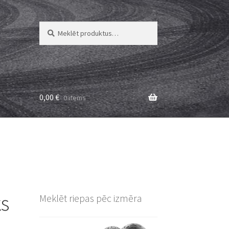
Meklēt:
Meklēt
0,00
€
0 items
ks
Meklēt riepas pēc izmēra
L