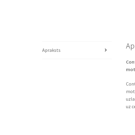
Ap
Apraksts
Cont
moto
Cont
moto
uzla
uz c