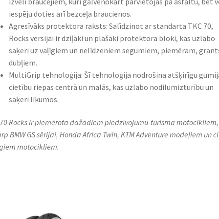
izvēli braucējiem, kuri galvenokārt pārvietojas pa asfaltu, bet v
iespēju doties arī bezceļa braucienos.
Agresīvāks protektora raksts: Salīdzinot ar standarta TKC 70,
Rocks versijai ir dziļāki un plašāki protektora bloki, kas uzlabo
saķeri uz vaļīgiem un nelīdzeniem segumiem, piemēram, grant
dubļiem.
MultiGrip tehnoloģija: Šī tehnoloģija nodrošina atšķirīgu gumij
cietību riepas centrā un malās, kas uzlabo nodilumizturību un
saķeri līkumos.
70 Rocks ir piemērota dažādiem piedzīvojumu-tūrisma motocikliem,
arp BMW GS sērijai, Honda Africa Twin, KTM Adventure modeļiem un c
īgiem motocikliem.