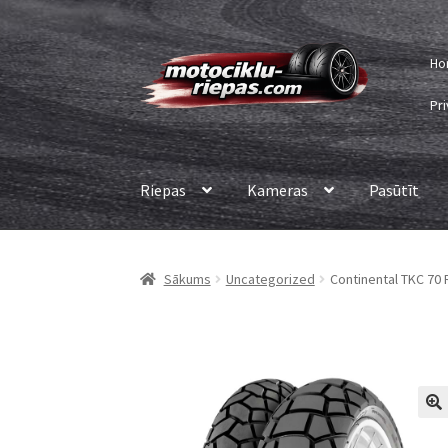
Skip
Skip
Ho
to
to
navigation
content
Pri
Riepas
Kameras
Pasūtīt
Sākums
Uncategorized
Continental TKC 70 