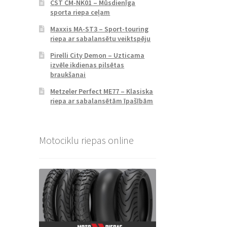
CST CM-NK01 – Mūsdienīga
sporta riepa ceļam
Maxxis MA-ST3 – Sport-touring
riepa ar sabalansētu veiktspēju
Pirelli City Demon – Uzticama
izvēle ikdienas pilsētas
braukšanai
Metzeler Perfect ME77 – Klasiska
riepa ar sabalansētām īpašībām
Motociklu riepas online