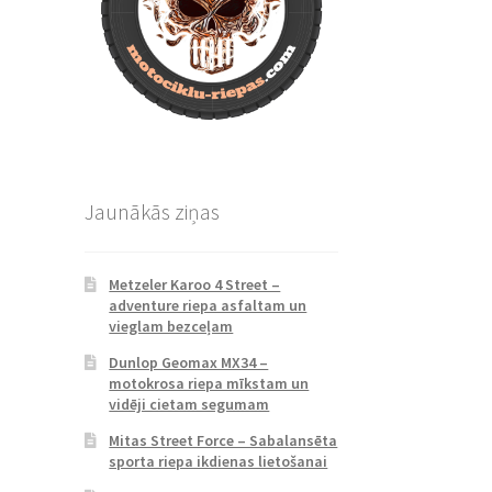
Jaunākās ziņas
Metzeler Karoo 4 Street –
adventure riepa asfaltam un
vieglam bezceļam
Dunlop Geomax MX34 –
motokrosa riepa mīkstam un
vidēji cietam segumam
Mitas Street Force – Sabalansēta
sporta riepa ikdienas lietošanai