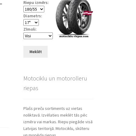
Riepu izmērs:
Diametrs:
Zīmoli:
Meklēt
Motociklu un motorolleru
riepas
Plašs preču sortiments uz vietas
noliktavā. Izvēlaties meklēt tās pēc
izmēra vai markas. Riepu piegāde visā
Latvijas teritorijā. Motociklu, skūteru
un mopēda riepas.