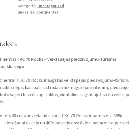
Kategorija:
Uncategorized
170/60
Birkas:
17
,
Continental
R
17
72S
TL
raksts
(aizmugurējā)
daudzums
inental TKC 70 Rocks – Veiktspējas piedzīvojumu-tūrisma
ciklu riepa
inental TKC 70 Rocks ir augstas veiktspējas piedzīvojumu-tūrism
ciklu riepa, kas īpaši izstrādāta aizmugurējam ritenim, piedāvājo
botu saķeri bezceļa apstākļos, vienlaikus saglabājot izcilu veiktsp
eļa.
60/40 ceļa/bezceļa līdzsvars: TKC 70 Rocks ir paredzēta 60%
lietošanai uz ceļa un 40% bezceļa apstākļos, padarot to par ide