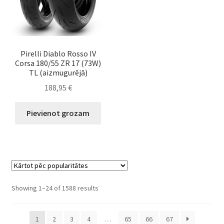
Pirelli Diablo Rosso IV
Corsa 180/55 ZR 17 (73W)
TL (aizmugurējā)
188,95
€
Pievienot grozam
Sorted
Showing 1–24 of 1588 results
by
popularity
1
2
3
4
…
65
66
67