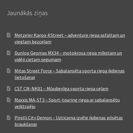
Jaunākās ziņas
Metzeler Karoo 4 Street – adventure riepa asfaltam un
vieglam bezceļam
Dunlop Geomax MX34 – motokrosa riepa mīkstam un
vidēji cietam segumam
Mitas Street Force – Sabalansēta sporta riepa ikdienas
lietošanai
CST CM-NK01 – Mūsdienīga sporta riepa ceļam
Maxxis MA-ST3 – Sport-touring riepa ar sabalansētu
veiktspēju
Pirelli City Demon – Uzticama izvēle ikdienas pilsētas
braukšanai