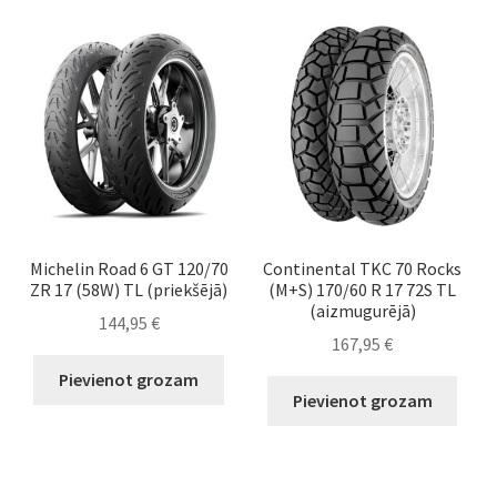
Michelin Road 6 GT 120/70
Continental TKC 70 Rocks
ZR 17 (58W) TL (priekšējā)
(M+S) 170/60 R 17 72S TL
(aizmugurējā)
144,95
€
167,95
€
Pievienot grozam
Pievienot grozam