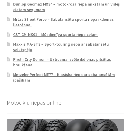
Dunlop Geomax MX34 – motokrosa riepa mīkstam un vidēji
cietam segumam
Mitas Street Force – Sabalansēta sporta riepa ikdienas
lietošanai
CST CM-NK01 – Mūsdienīga sporta riepa ceļam
Maxxis MA-ST3 – Sport-touring riepa ar sabalansētu
veiktspēju
Pirelli City Demon – Uzticama izvēle ikdienas pilsētas
braukšanai
Metzeler Perfect ME77 – Klasiska riepa ar sabalansētām
īpašībām
Motociklu riepas online