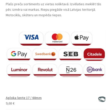
Plašs preču sortiments uz vietas noliktavā. Izvēlaties meklēt tās
pēc izmēra vai markas. Riepu piegāde visā Latvijas teritorijā.
Motociklu, skūteru un mopēda riepas.
Aploka lente 17 / 60mm
9,68
€