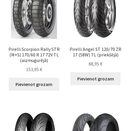
Pirelli Scorpion Rally STR
Pirelli Angel ST 120/70 ZR
(M+S) 170/60 R 17 72V TL
17 (58W) TL (priekšējā)
(aizmugurējā)
88,95
€
153,95
€
Pievienot grozam
Pievienot grozam