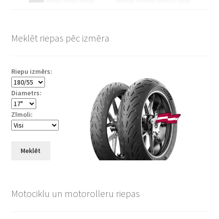
Meklēt riepas pēc izmēra
Riepu izmērs:
Diametrs:
Zīmoli:
Meklēt
Motociklu un motorolleru riepas