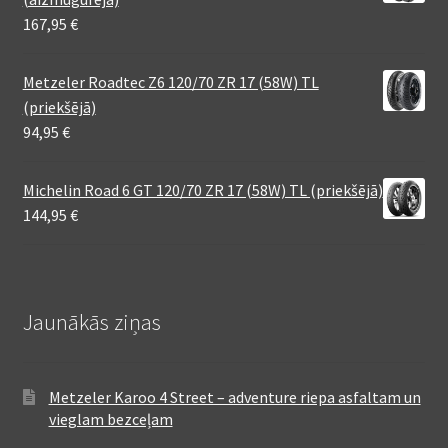
167,95
€
Metzeler Roadtec Z6 120/70 ZR 17 (58W) TL
(priekšējā)
94,95
€
Michelin Road 6 GT 120/70 ZR 17 (58W) TL (priekšējā)
144,95
€
Jaunākās ziņas
Metzeler Karoo 4 Street – adventure riepa asfaltam un
vieglam bezceļam