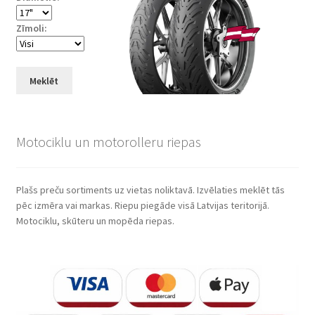
Zīmoli:
Meklēt
Motociklu un motorolleru riepas
Plašs preču sortiments uz vietas noliktavā. Izvēlaties meklēt tās
pēc izmēra vai markas. Riepu piegāde visā Latvijas teritorijā.
Motociklu, skūteru un mopēda riepas.