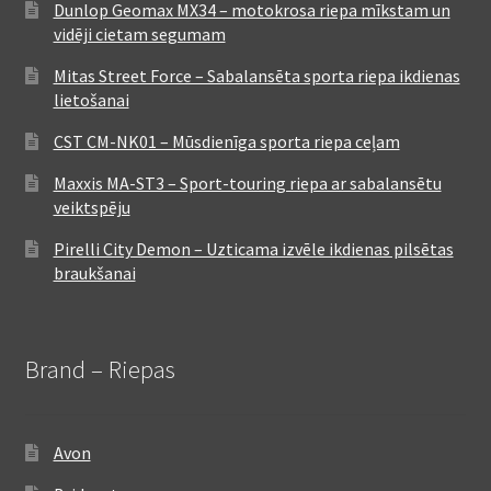
Dunlop Geomax MX34 – motokrosa riepa mīkstam un
vidēji cietam segumam
Mitas Street Force – Sabalansēta sporta riepa ikdienas
lietošanai
CST CM-NK01 – Mūsdienīga sporta riepa ceļam
Maxxis MA-ST3 – Sport-touring riepa ar sabalansētu
veiktspēju
Pirelli City Demon – Uzticama izvēle ikdienas pilsētas
braukšanai
Brand – Riepas
Avon