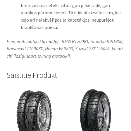
bremzēšanas efektivitāti gan pilsētvidē, gan
garākos pārbraucienos. Tā ir ideāla izvēle tiem, kas
ceļo arī nelabvēlīgos laikapstākļos, neupurējot
braukšanas prieku.
Piemēroti motociklu modeļi: BMW R1200RT, Yamaha FJR1300,
Kawasaki Z1000SX, Honda VFR800, Suzuki GSX1250FA, kā arī
citi līdzīgi sport-touring motocikli.
Saistītie Produkti