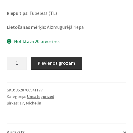
Riepu tips:
Tubeless (TL)
Lietošanas mērķis:
Aizmugurējā riepa
Noliktavā 20 prece/-es
Michelin
Pievienot grozam
Pilot
Road
4
180/55
SKU:
3528706941177
Kategorija:
Uncategorized
ZR
Birkas:
17
,
Michelin
17
(73W)
TL
(aizmugurējā)
Apraksts