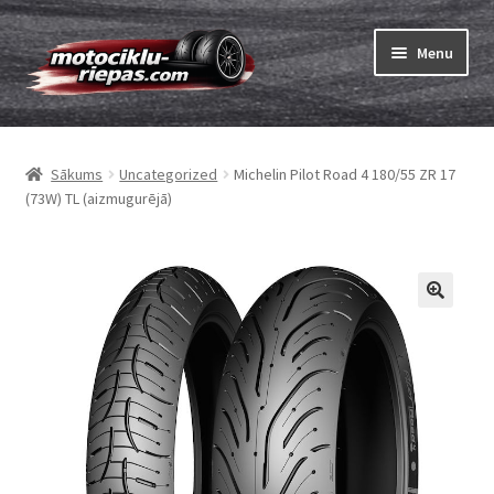
Skip
Skip
Menu
to
to
navigation
content
Expand
Riepas
child
Sākums
Uncategorized
Michelin Pilot Road 4 180/55 ZR 17
menu
Expand
Kameras
(73W) TL (aizmugurējā)
child
menu
Pasūtīt
Expand
Viss par riepām
child
menu
Tests
Expand
Zīmoli
child
menu
Kontakti