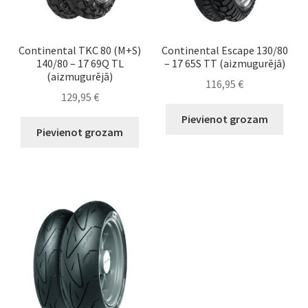
Continental TKC 80 (M+S)
Continental Escape 130/80
140/80 – 17 69Q TL
– 17 65S TT (aizmugurējā)
(aizmugurējā)
116,95
€
129,95
€
Pievienot grozam
Pievienot grozam