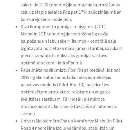
saķeri lietū. Šī tehnoloģija samazina bremzēšanas
ceļu uz slapja asfalta līdz pat 17% salīdzinājumā ar
konkurējošiem modeļiem.
Divu komponentu gumijas maisījums (2CT):
Michelin 2CT tehnoloģija nodrošina ilgstošu
kalpošanu un labu saķeri līkumos – centrālā daļa
izgatavota no cietāka maisījuma izturībai, savukārt
plecos izmantots mīkstāks gumijas sastāvs
optimālai saķerei lielā slīpumā.
Palielināta nodilumizturība: Riepa piedāvā līdz pat
20% ilgāku kalpošanas laiku nekā iepriekšējās
paaudzes modelis (Pilot Road 3), pateicoties
optimizētam protektora rakstam un augstas
kvalitātes sastāvam. Tā ir ideāli piemērota
motociklistiem, kuri mēro tūkstošiem kilometru
sezonā.
Universāla piemērotība un komforts: Michelin Pilot
Road 4 nodrošina izcilu vadāmību, stabilitāti un