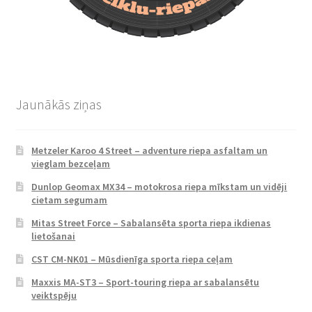
Jaunākās ziņas
Metzeler Karoo 4 Street – adventure riepa asfaltam un
vieglam bezceļam
Dunlop Geomax MX34 – motokrosa riepa mīkstam un vidēji
cietam segumam
Mitas Street Force – Sabalansēta sporta riepa ikdienas
lietošanai
CST CM-NK01 – Mūsdienīga sporta riepa ceļam
Maxxis MA-ST3 – Sport-touring riepa ar sabalansētu
veiktspēju