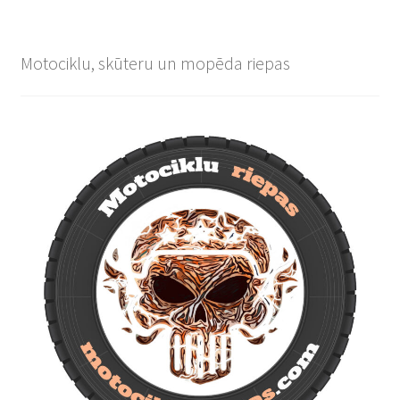
Motociklu, skūteru un mopēda riepas