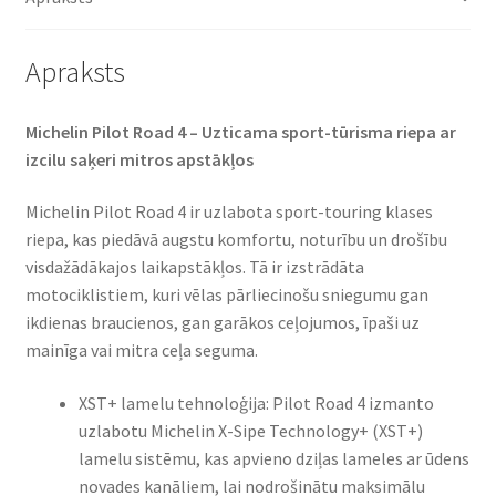
daudzums
Apraksts
Michelin Pilot Road 4 – Uzticama sport-tūrisma riepa ar
izcilu saķeri mitros apstākļos
Michelin Pilot Road 4 ir uzlabota sport-touring klases
riepa, kas piedāvā augstu komfortu, noturību un drošību
visdažādākajos laikapstākļos. Tā ir izstrādāta
motociklistiem, kuri vēlas pārliecinošu sniegumu gan
ikdienas braucienos, gan garākos ceļojumos, īpaši uz
mainīga vai mitra ceļa seguma.
XST+ lamelu tehnoloģija: Pilot Road 4 izmanto
uzlabotu Michelin X-Sipe Technology+ (XST+)
lamelu sistēmu, kas apvieno dziļas lameles ar ūdens
novades kanāliem, lai nodrošinātu maksimālu