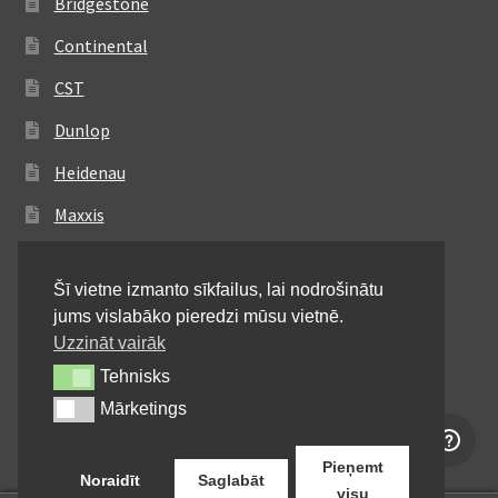
Bridgestone
Continental
CST
Dunlop
Heidenau
Maxxis
Metzeler
Šī vietne izmanto sīkfailus, lai nodrošinātu
Michelin
jums vislabāko pieredzi mūsu vietnē.
Mitas
Uzzināt vairāk
Tehnisks
Tehnisks
Pirelli
Mārketings
Mārketings
Shinko
Pieņemt
Noraidīt
Saglabāt
visu