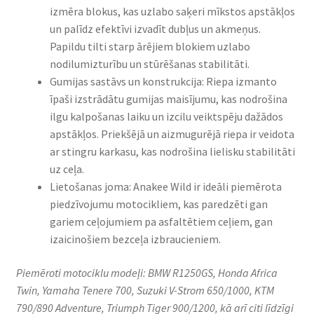
izmēra blokus, kas uzlabo saķeri mīkstos apstākļos
un palīdz efektīvi izvadīt dubļus un akmeņus.
Papildu tilti starp ārējiem blokiem uzlabo
nodilumizturību un stūrēšanas stabilitāti.
Gumijas sastāvs un konstrukcija: Riepa izmanto
īpaši izstrādātu gumijas maisījumu, kas nodrošina
ilgu kalpošanas laiku un izcilu veiktspēju dažādos
apstākļos. Priekšējā un aizmugurējā riepa ir veidota
ar stingru karkasu, kas nodrošina lielisku stabilitāti
uz ceļa.
Lietošanas joma: Anakee Wild ir ideāli piemērota
piedzīvojumu motocikliem, kas paredzēti gan
gariem ceļojumiem pa asfaltētiem ceļiem, gan
izaicinošiem bezceļa izbraucieniem.
Piemēroti motociklu modeļi: BMW R1250GS, Honda Africa
Twin, Yamaha Tenere 700, Suzuki V-Strom 650/1000, KTM
790/890 Adventure, Triumph Tiger 900/1200, kā arī citi līdzīgi