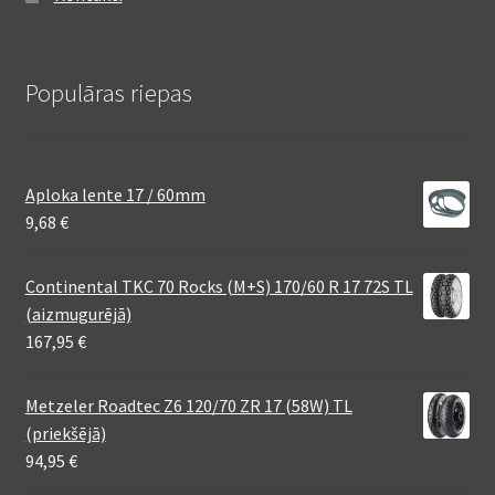
Populāras riepas
Aploka lente 17 / 60mm
9,68
€
Continental TKC 70 Rocks (M+S) 170/60 R 17 72S TL
(aizmugurējā)
167,95
€
Metzeler Roadtec Z6 120/70 ZR 17 (58W) TL
(priekšējā)
94,95
€