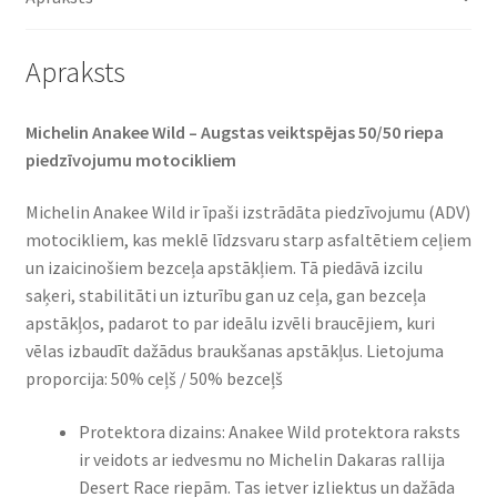
daudzums
Apraksts
Michelin Anakee Wild – Augstas veiktspējas 50/50 riepa
piedzīvojumu motocikliem
Michelin Anakee Wild ir īpaši izstrādāta piedzīvojumu (ADV)
motocikliem, kas meklē līdzsvaru starp asfaltētiem ceļiem
un izaicinošiem bezceļa apstākļiem. Tā piedāvā izcilu
saķeri, stabilitāti un izturību gan uz ceļa, gan bezceļa
apstākļos, padarot to par ideālu izvēli braucējiem, kuri
vēlas izbaudīt dažādus braukšanas apstākļus. Lietojuma
proporcija: 50% ceļš / 50% bezceļš
Protektora dizains: Anakee Wild protektora raksts
ir veidots ar iedvesmu no Michelin Dakaras rallija
Desert Race riepām. Tas ietver izliektus un dažāda