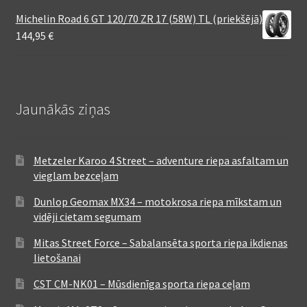
Michelin Road 6 GT 120/70 ZR 17 (58W) TL (priekšējā)
144,95
€
Jaunākās ziņas
Metzeler Karoo 4 Street – adventure riepa asfaltam un
vieglam bezceļam
Dunlop Geomax MX34 – motokrosa riepa mīkstam un
vidēji cietam segumam
Mitas Street Force – Sabalansēta sporta riepa ikdienas
lietošanai
CST CM-NK01 – Mūsdienīga sporta riepa ceļam