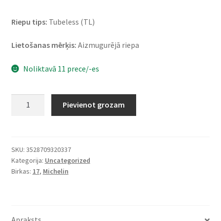
Riepu tips:
Tubeless (TL)
Lietošanas mērķis:
Aizmugurējā riepa
Noliktavā 11 prece/-es
Michelin
Pievienot grozam
Anakee
Wild
(M+S)
150/70
SKU:
3528709320337
Kategorija:
Uncategorized
R
Birkas:
17
,
Michelin
17
69R
TL
(aizmugurējā)
Apraksts