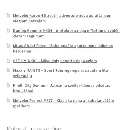
Metzeler Karoo 4 Street – adventure riepa asfaltam un
vieglam bezceļam
Dunlop Geomax MX34 – motokrosa riepa mīkstam un vidēji
cietam segumam
Mitas Street Force – Sabalansēta sporta riepa ikdienas
lietošanai
CST CM-NK01 – Mūsdienīga sporta riepa ceļam
Maxxis MA-ST3 – Sport-touring riepa ar sabalansētu
veiktspēju
Pirelli City Demon – Uzticama izvēle ikdienas pilsētas
braukšanai
Metzeler Perfect ME77 – Klasiska riepa ar sabalansētām
īpašībām
Motociklu riepas online