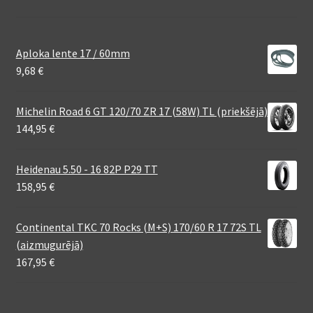
Aploka lente 17 / 60mm
9,68
€
Michelin Road 6 GT 120/70 ZR 17 (58W) TL (priekšējā)
144,95
€
Heidenau 5.50 - 16 82P P29 TT
158,95
€
Continental TKC 70 Rocks (M+S) 170/60 R 17 72S TL
(aizmugurējā)
167,95
€