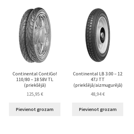
Continental ContiGo!
Continental LB 3.00 – 12
110/80 – 18 58V TL
47J TT
(priekšējā)
(priekšējā/aizmugurējā)
125,95
€
48,94
€
Pievienot grozam
Pievienot grozam