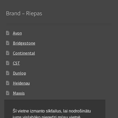
Brand – Riepas
Avon
Bridgestone
Continental
CST
Dunlop
Heidenau
Maxxis
Metzeler
Šī vietne izmanto sīkfailus, lai nodrošinātu
Michelin
jums vislabāko pieredzi mūsu vietnē.