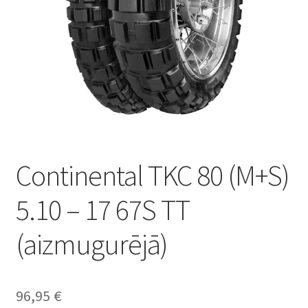
Continental TKC 80 (M+S)
5.10 – 17 67S TT
(aizmugurējā)
96,95
€