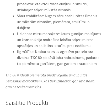
protektori efektīvi izvada dubļus un smiltis,
uzlabojot saķeri mīkstās virsmās.
Sānu stabilitāte: Augsts sānu stabilitātes līmenis
uz mīkstām virsmām, piemēram, smiltīm un
dubļiem.
Uzlabota mitruma saķere: Jauns gumijas maisījums
un konstrukcija nodrošina labāku saķeri mitros
apstākļos un palielina izturību pret nodilumu.
Ilgmūžība: Neskatoties uz agresīvo protektora
dizainu, TKC 80 piedāvā labu nobraukumu, padarot
to piemērotu gan īsiem, gan gariem braucieniem.
TKC 80 ir ideāli piemērota piedzīvojumu un dubultās
lietošanas motocikliem, kas tiek izmantoti gan uz asfalta,
gan bezceļa apstākļos.
Saistītie Produkti