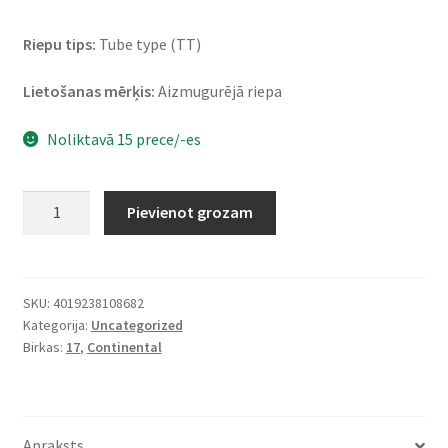
Riepu tips:
Tube type (TT)
Lietošanas mērķis:
Aizmugurējā riepa
Noliktavā 15 prece/-es
Continental
Pievienot grozam
TKC
80
(M+S)
5.10
SKU:
4019238108682
Kategorija:
Uncategorized
-
Birkas:
17
,
Continental
17
67S
TT
(aizmugurējā)
Apraksts