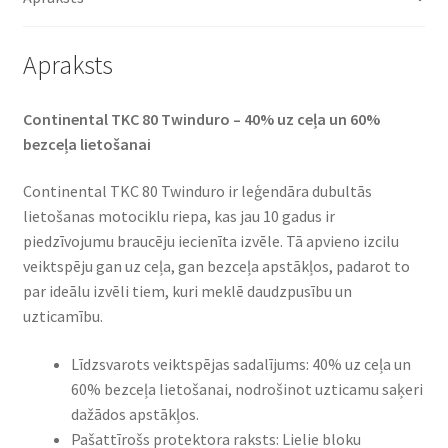
daudzums
Apraksts
Continental TKC 80 Twinduro – 40% uz ceļa un 60%
bezceļa lietošanai
Continental TKC 80 Twinduro ir leģendāra dubultās
lietošanas motociklu riepa, kas jau 10 gadus ir
piedzīvojumu braucēju iecienīta izvēle. Tā apvieno izcilu
veiktspēju gan uz ceļa, gan bezceļa apstākļos, padarot to
par ideālu izvēli tiem, kuri meklē daudzpusību un
uzticamību.
Līdzsvarots veiktspējas sadalījums: 40% uz ceļa un
60% bezceļa lietošanai, nodrošinot uzticamu saķeri
dažādos apstākļos.
Pašattīrošs protektora raksts: Lielie bloku