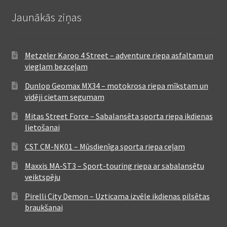
Jaunākās ziņas
Metzeler Karoo 4 Street – adventure riepa asfaltam un
vieglam bezceļam
Dunlop Geomax MX34 – motokrosa riepa mīkstam un
vidēji cietam segumam
Mitas Street Force – Sabalansēta sporta riepa ikdienas
lietošanai
CST CM-NK01 – Mūsdienīga sporta riepa ceļam
Maxxis MA-ST3 – Sport-touring riepa ar sabalansētu
veiktspēju
Pirelli City Demon – Uzticama izvēle ikdienas pilsētas
braukšanai