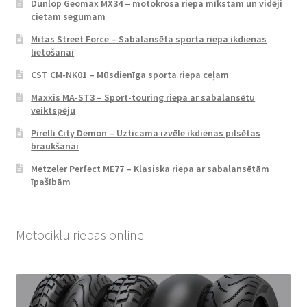
Dunlop Geomax MX34 – motokrosa riepa mīkstam un vidēji
cietam segumam
Mitas Street Force – Sabalansēta sporta riepa ikdienas
lietošanai
CST CM-NK01 – Mūsdienīga sporta riepa ceļam
Maxxis MA-ST3 – Sport-touring riepa ar sabalansētu
veiktspēju
Pirelli City Demon – Uzticama izvēle ikdienas pilsētas
braukšanai
Metzeler Perfect ME77 – Klasiska riepa ar sabalansētām
īpašībām
Motociklu riepas online