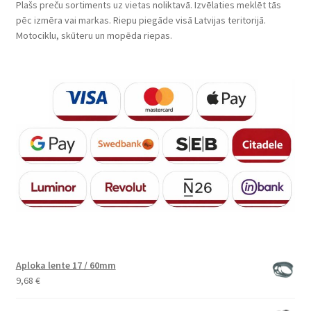
Plašs preču sortiments uz vietas noliktavā. Izvēlaties meklēt tās
pēc izmēra vai markas. Riepu piegāde visā Latvijas teritorijā.
Motociklu, skūteru un mopēda riepas.
Aploka lente 17 / 60mm
9,68
€