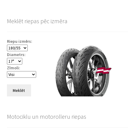
Meklēt riepas pēc izmēra
Riepu izmērs:
Diametrs:
Zīmoli:
Meklēt
Motociklu un motorolleru riepas