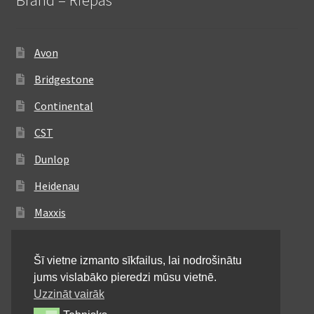
Avon
Bridgestone
Continental
CST
Dunlop
Heidenau
Maxxis
Metzeler
Šī vietne izmanto sīkfailus, lai nodrošinātu
Michelin
jums vislabāko pieredzi mūsu vietnē.
Mitas
Uzzināt vairāk