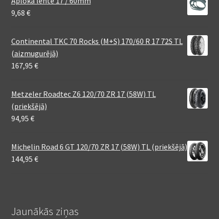
Aploka lente 17 / 60mm
9,68
€
Continental TKC 70 Rocks (M+S) 170/60 R 17 72S TL
(aizmugurējā)
167,95
€
Metzeler Roadtec Z6 120/70 ZR 17 (58W) TL
(priekšējā)
94,95
€
Michelin Road 6 GT 120/70 ZR 17 (58W) TL (priekšējā)
144,95
€
Jaunākās ziņas