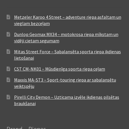
Metzeler Karoo 4 Street – adventure riepa asfaltam un
vieglam bezceļam
Dunlop Geomax MX34 – motokrosa riepa mīkstam un
vidēji cietam segumam
Mitas Street Force – Sabalansēta sporta riepa ikdienas
lietošanai
CST CM-NK01 – Mūsdienīga sporta riepa ceļam
Maxxis MA-ST3 – Sport-touring riepa ar sabalansētu
veiktspēju
Pirelli City Demon – Uzticama izvēle ikdienas pilsētas
braukšanai
Brand – Riepas