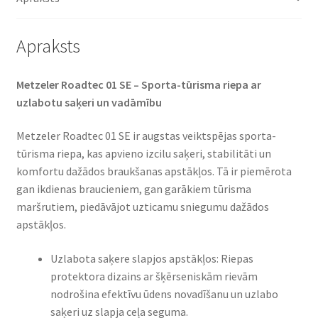
daudzums
Apraksts
Metzeler Roadtec 01 SE – Sporta-tūrisma riepa ar
uzlabotu saķeri un vadāmību
Metzeler Roadtec 01 SE ir augstas veiktspējas sporta-
tūrisma riepa, kas apvieno izcilu saķeri, stabilitāti un
komfortu dažādos braukšanas apstākļos. Tā ir piemērota
gan ikdienas braucieniem, gan garākiem tūrisma
maršrutiem, piedāvājot uzticamu sniegumu dažādos
apstākļos.
Uzlabota saķere slapjos apstākļos: Riepas
protektora dizains ar šķērseniskām rievām
nodrošina efektīvu ūdens novadīšanu un uzlabo
saķeri uz slapja ceļa seguma.