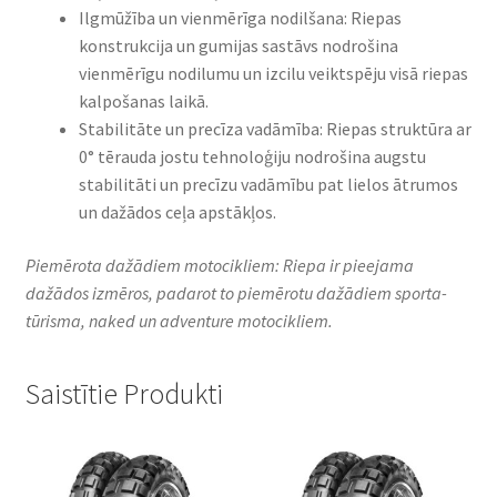
Ilgmūžība un vienmērīga nodilšana: Riepas
konstrukcija un gumijas sastāvs nodrošina
vienmērīgu nodilumu un izcilu veiktspēju visā riepas
kalpošanas laikā.
Stabilitāte un precīza vadāmība: Riepas struktūra ar
0° tērauda jostu tehnoloģiju nodrošina augstu
stabilitāti un precīzu vadāmību pat lielos ātrumos
un dažādos ceļa apstākļos.
Piemērota dažādiem motocikliem: Riepa ir pieejama
dažādos izmēros, padarot to piemērotu dažādiem sporta-
tūrisma, naked un adventure motocikliem.
Saistītie Produkti