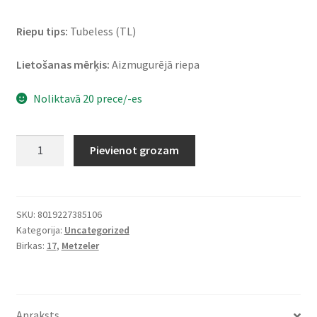
Riepu tips:
Tubeless (TL)
Lietošanas mērķis:
Aizmugurējā riepa
Noliktavā 20 prece/-es
Metzeler
Pievienot grozam
Roadtec
01
SE
180/55
SKU:
8019227385106
Kategorija:
Uncategorized
ZR
Birkas:
17
,
Metzeler
17
(73W)
TL
(aizmugurējā)
Apraksts