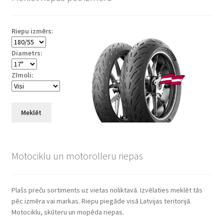
Riepu izmērs:
Diametrs:
Zīmoli:
Meklēt
Motociklu un motorolleru riepas
Plašs preču sortiments uz vietas noliktavā. Izvēlaties meklēt tās
pēc izmēra vai markas. Riepu piegāde visā Latvijas teritorijā.
Motociklu, skūteru un mopēda riepas.