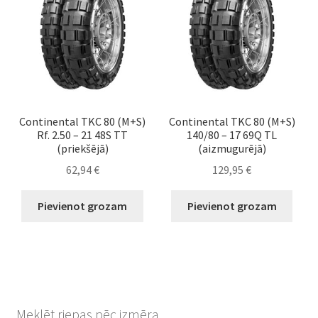
Continental TKC 80 (M+S)
Continental TKC 80 (M+S)
Rf. 2.50 – 21 48S TT
140/80 – 17 69Q TL
(priekšējā)
(aizmugurējā)
62,94
€
129,95
€
Pievienot grozam
Pievienot grozam
Meklēt riepas pēc izmēra