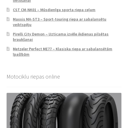
lietošanai
CST CM-NK01 – Mūsdienīga sporta riepa ceļam
Maxxis MA-ST3 – Sport-touring riepa ar sabalansētu
veiktspēju
Pirelli City Demon – Uzticama izvēle ikdienas pilsētas
braukšanai
Metzeler Perfect ME77 – Klasiska riepa ar sabalansētām
īpašībām
Motociklu riepas online