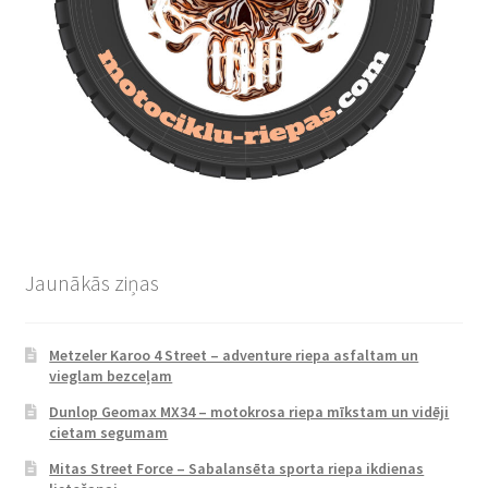
Jaunākās ziņas
Metzeler Karoo 4 Street – adventure riepa asfaltam un
vieglam bezceļam
Dunlop Geomax MX34 – motokrosa riepa mīkstam un vidēji
cietam segumam
Mitas Street Force – Sabalansēta sporta riepa ikdienas