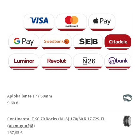
Aploka lente 17 / 60mm
9,68
€
Continental TKC 70 Rocks (M+S) 170/60 R 17 72S TL
(aizmugurējā)
167,95
€