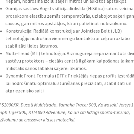
riepām, nodrošina izcilu saķeri mitros un aukstos apstākļos.
Gumijas sastāvs: Augsts silīcija dioksīda (HiSilica) saturs veicina
protektora elastību zemās temperatūrās, uzlabojot saķeri gan
sausos, gan mitros apstākļos, kā arī palielinot nobraukumu.
Konstrukcija: Radiālā konstrukcija ar Jointless Belt (JLB)
tehnoloģiju nodrošina vienmērīgu kontaktu ar ceļu un uzlabo
stabilitāti lielos ātrumos.
Multi-Tread (MT) tehnoloģija: Aizmugurējā riepā izmantots div
sastāvu protektors – cietāks centrā ilgākam kalpošanas laika
mīkstāks sānos labākai saķerei līkumos.
Dynamic Front Formula (DFF): Priekšējās riepas profils izstrādā
lai nodrošinātu optimālu stūrēšanas precizitāti, stabilitāti un
atgriezenisko saiti.
S1000XR, Ducati Multistrada, Yamaha Tracer 900, Kawasaki Versys 1
mph Tiger 900, KTM 890 Adventure, kā arī citi līdzīgi sporta-tūrisma,
zīvojumu un crossover klases motocikli.