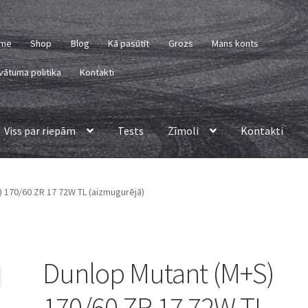
me
Shop
Blog
Kā pasūtīt
Grozs
Mans konts
vātuma politika
Kontakti
Viss par riepām
Tests
Zīmoli
Kontakti
 170/60 ZR 17 72W TL (aizmugurējā)
Dunlop Mutant (M+S)
170/60 ZR 17 72W TL