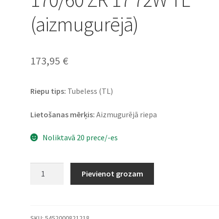
(aizmugurējā)
173,95
€
Riepu tips:
Tubeless (TL)
Lietošanas mērķis:
Aizmugurējā riepa
Noliktavā 20 prece/-es
Dunlop
Pievienot grozam
Mutant
(M+S)
170/60
ZR
SKU:
5452000821218