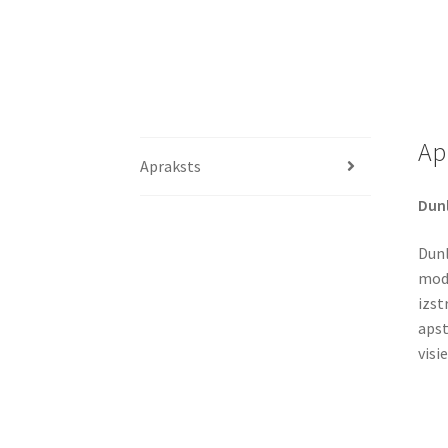
Ap
Apraksts
Dunl
Dunl
mode
izst
apst
visi