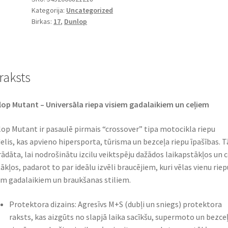
Kategorija:
Uncategorized
17
Birkas:
17
,
Dunlop
72W
TL
(aizmugurējā)
daudzums
raksts
op Mutant – Universāla riepa visiem gadalaikiem un ceļiem
op Mutant ir pasaulē pirmais “crossover” tipa motocikla riepu
lis, kas apvieno hipersporta, tūrisma un bezceļa riepu īpašības. Tā
rādāta, lai nodrošinātu izcilu veiktspēju dažādos laikapstākļos un c
ākļos, padarot to par ideālu izvēli braucējiem, kuri vēlas vienu riep
em gadalaikiem un braukšanas stiliem.
Protektora dizains: Agresīvs M+S (dubļi un sniegs) protektora
raksts, kas aizgūts no slapjā laika sacīkšu, supermoto un bezce