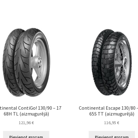
tinental ContiGo! 130/90 – 17
Continental Escape 130/80 
68H TL (aizmugurējā)
65S TT (aizmugurējā)
121,96
€
116,95
€
Pievienot grozam
Pievienot grozam