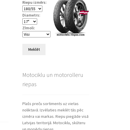
Riepu izmērs:
Diametrs:
Zīmoli:
Meklēt
Motociklu un motorolleru
riepas
Plašs preču sortiments uz vietas
noliktavā. Izvēlaties meklēt tās pēc
izmēra vai markas. Riepu piegāde visā
Latvijas teritorijā. Motociklu, skūteru
un mopēda riepas.