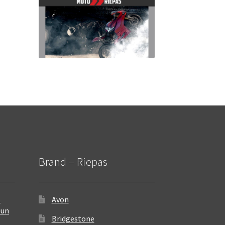
Brand – Riepas
–
Avon
 un
Bridgestone