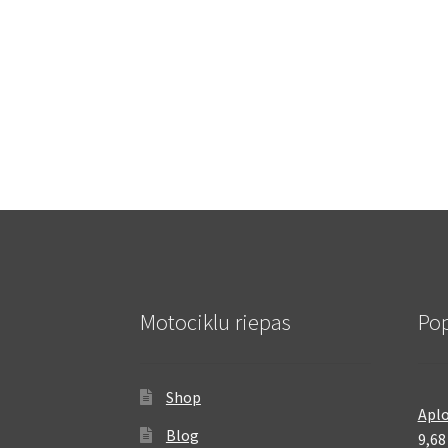
Motociklu riepas
Pop
Shop
Aplo
Blog
9,6