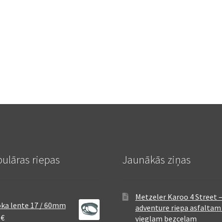
ulāras riepas
Jaunākās ziņas
Metzeler Karoo 4 Street 
ka lente 17 / 60mm
adventure riepa asfaltam
8
€
vieglam bezceļam