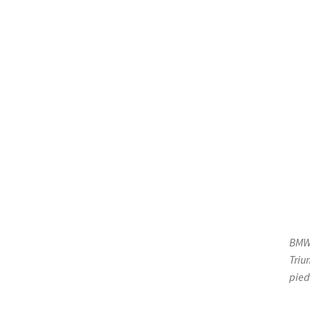
BMW 
Triu
pied