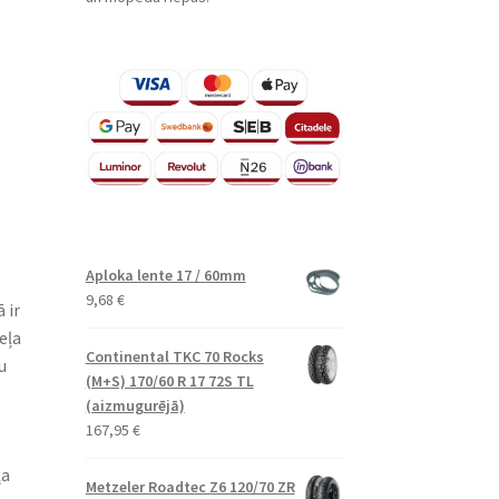
Aploka lente 17 / 60mm
9,68
€
 ir
eļa
Continental TKC 70 Rocks
u
(M+S) 170/60 R 17 72S TL
(aizmugurējā)
167,95
€
ļa
Metzeler Roadtec Z6 120/70 ZR