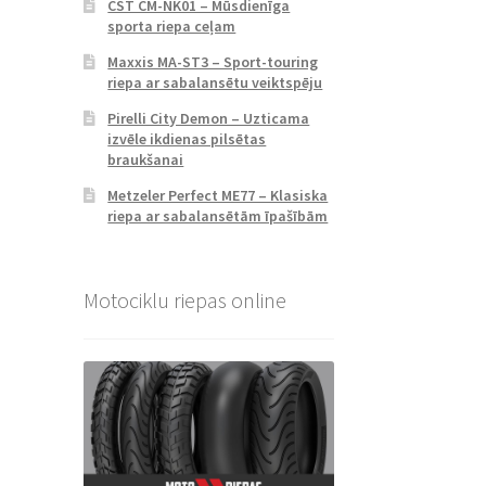
CST CM-NK01 – Mūsdienīga
sporta riepa ceļam
Maxxis MA-ST3 – Sport-touring
riepa ar sabalansētu veiktspēju
Pirelli City Demon – Uzticama
izvēle ikdienas pilsētas
braukšanai
Metzeler Perfect ME77 – Klasiska
riepa ar sabalansētām īpašībām
Motociklu riepas online