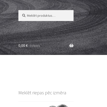
Meklēt:
Meklēt
0,00
€
0 items
Meklēt riepas pēc izmēra