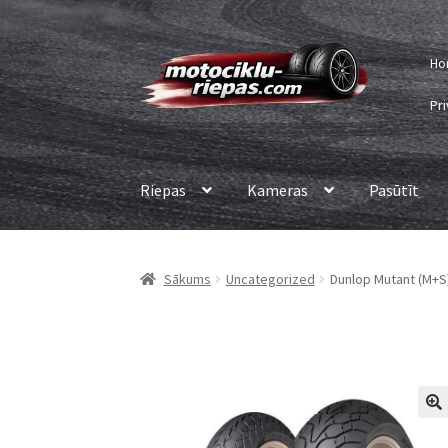
Skip
Skip
Ho
to
to
navigation
content
Pri
Riepas
Kameras
Pasūtīt
Sākums
Uncategorized
Dunlop Mutant (M+S)