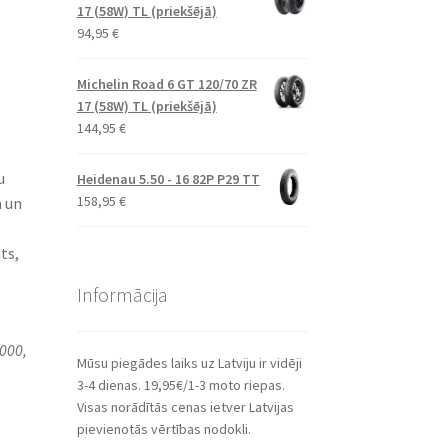
17 (58W) TL (priekšējā)
94,95
€
Michelin Road 6 GT 120/70 ZR
17 (58W) TL (priekšējā)
144,95
€
u
Heidenau 5.50 - 16 82P P29 TT
158,95
€
m un
ts,
Informācija
000,
Mūsu piegādes laiks uz Latviju ir vidēji
3-4 dienas. 19,95€/1-3 moto riepas.
Visas norādītās cenas ietver Latvijas
pievienotās vērtības nodokli.