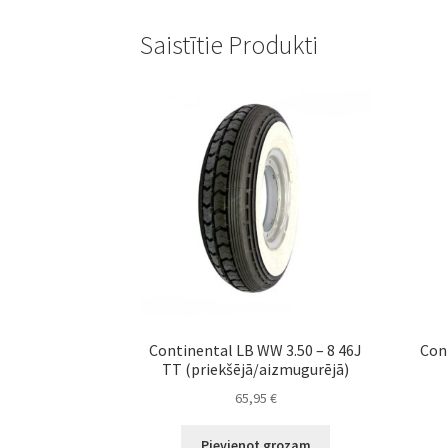
Saistītie Produkti
Continental LB WW 3.50 – 8 46J
Con
TT (priekšējā/aizmugurējā)
65,95
€
Pievienot grozam