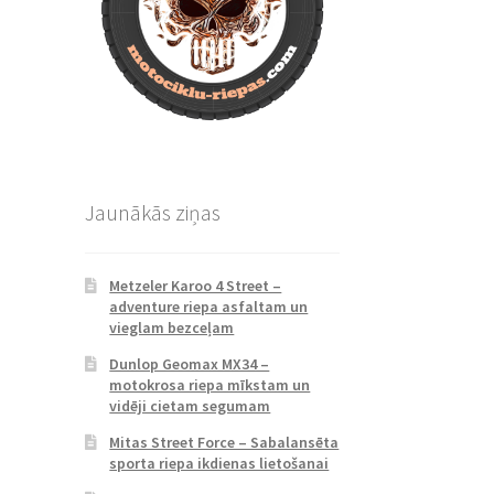
Jaunākās ziņas
Metzeler Karoo 4 Street –
adventure riepa asfaltam un
vieglam bezceļam
Dunlop Geomax MX34 –
motokrosa riepa mīkstam un
vidēji cietam segumam
Mitas Street Force – Sabalansēta
sporta riepa ikdienas lietošanai