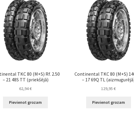
inental TKC 80 (M+S) Rf. 2.50
Continental TKC 80 (M+S) 14
– 21 48S TT (priekšējā)
– 17 69Q TL (aizmugurējā
62,94
€
129,95
€
Pievienot grozam
Pievienot grozam