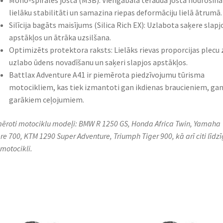
Mono-spirāles josta (MSB): Viengabala tērauda josta nodrošina
lielāku stabilitāti un samazina riepas deformāciju lielā ātrumā.​
Silīcija bagāts maisījums (Silica Rich EX): Uzlabota saķere slapj
apstākļos un ātrāka uzsilšana.​
Optimizēts protektora raksts: Lielāks rievas proporcijas plecu
uzlabo ūdens novadīšanu un saķeri slapjos apstākļos.​
Battlax Adventure A41 ir piemērota piedzīvojumu tūrisma
motocikliem, kas tiek izmantoti gan ikdienas braucieniem, ga
garākiem ceļojumiem.
ēroti motociklu modeļi: BMW R 1250 GS, Honda Africa Twin, Yamaha
re 700, KTM 1290 Super Adventure, Triumph Tiger 900, kā arī citi līdz
motocikli.​