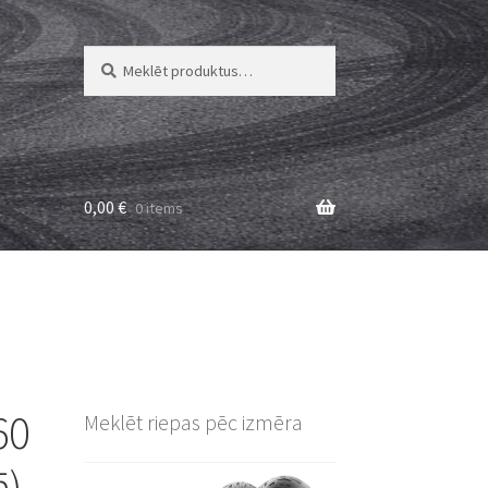
Meklēt:
Meklēt
0,00
€
0 items
60
Meklēt riepas pēc izmēra
ā)