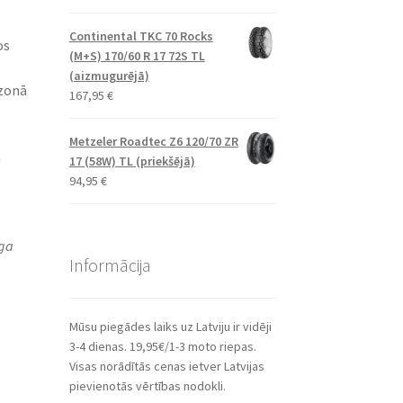
Continental TKC 70 Rocks
os
(M+S) 170/60 R 17 72S TL
(aizmugurējā)
 zonā
167,95
€
Metzeler Roadtec Z6 120/70 ZR
n
17 (58W) TL (priekšējā)
94,95
€
īga
Informācija
Mūsu piegādes laiks uz Latviju ir vidēji
3-4 dienas. 19,95€/1-3 moto riepas.
Visas norādītās cenas ietver Latvijas
pievienotās vērtības nodokli.