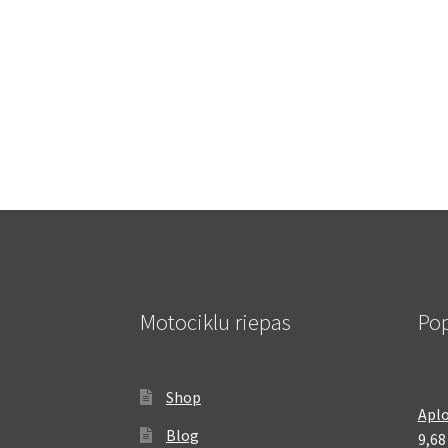
Motociklu riepas
Pop
Shop
Aplo
Blog
9,6