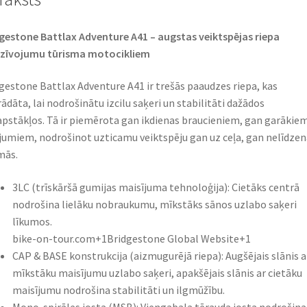
gestone Battlax Adventure A41 – augstas veiktspējas riepa
zīvojumu tūrisma motocikliem​
gestone Battlax Adventure A41 ir trešās paaudzes riepa, kas
rādāta, lai nodrošinātu izcilu saķeri un stabilitāti dažādos
apstākļos. Tā ir piemērota gan ikdienas braucieniem, gan garākie
jumiem, nodrošinot uzticamu veiktspēju gan uz ceļa, gan nelīdzen
mās.​
3LC (trīskāršā gumijas maisījuma tehnoloģija): Cietāks centrā
nodrošina lielāku nobraukumu, mīkstāks sānos uzlabo saķeri
līkumos.​
bike-on-tour.com+1Bridgestone Global Website+1
CAP & BASE konstrukcija (aizmugurējā riepa): Augšējais slānis a
mīkstāku maisījumu uzlabo saķeri, apakšējais slānis ar cietāku
maisījumu nodrošina stabilitāti un ilgmūžību.​