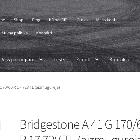
me
Shop
Blog
Kā pasūtīt
Grozs
Mans konts
vātuma politika
Kontakti
Viss par riepām
Tests
Zīmoli
Kontakti
170/60 R 17 72V TL (aizmugurējā)
Bridgestone A 41 G 170/
R 17 72V TL (aizmugurēj