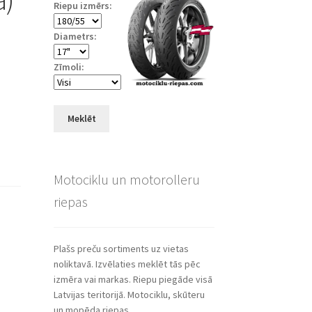
Riepu izmērs:
Diametrs:
Zīmoli:
Meklēt
Motociklu un motorolleru
riepas
Plašs preču sortiments uz vietas
noliktavā. Izvēlaties meklēt tās pēc
izmēra vai markas. Riepu piegāde visā
Latvijas teritorijā. Motociklu, skūteru
un mopēda riepas.