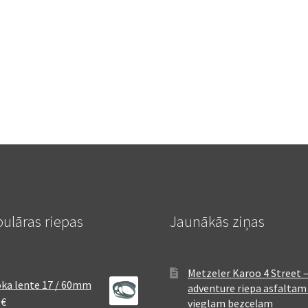
ulāras riepas
Jaunākās ziņas
Metzeler Karoo 4 Street 
ka lente 17 / 60mm
adventure riepa asfaltam
8
€
vieglam bezceļam