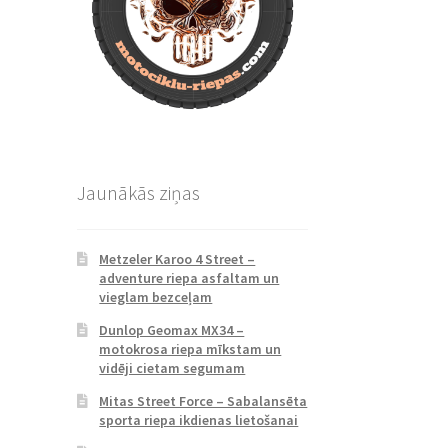
Jaunākās ziņas
Metzeler Karoo 4 Street –
adventure riepa asfaltam un
vieglam bezceļam
Dunlop Geomax MX34 –
motokrosa riepa mīkstam un
vidēji cietam segumam
Mitas Street Force – Sabalansēta
sporta riepa ikdienas lietošanai