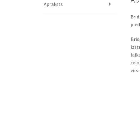
Apraksts
Brid
pied
Brid
izst
laik
ceļo
virs