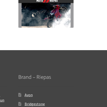
Brand – Riepas
–
Avon
 un
Bridgestone