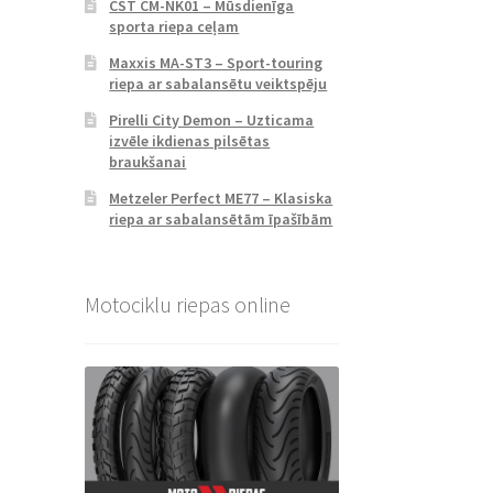
CST CM-NK01 – Mūsdienīga
sporta riepa ceļam
Maxxis MA-ST3 – Sport-touring
riepa ar sabalansētu veiktspēju
Pirelli City Demon – Uzticama
izvēle ikdienas pilsētas
braukšanai
Metzeler Perfect ME77 – Klasiska
riepa ar sabalansētām īpašībām
Motociklu riepas online