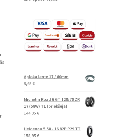
m
ās
Aploka lente 17 / 60mm
9,68
€
Michelin Road 6 GT 120/70 ZR
17 (58W) TL (priekšējā)
144,95
€
r
Heidenau 5.50 - 16 82P P29 TT
158,95
€