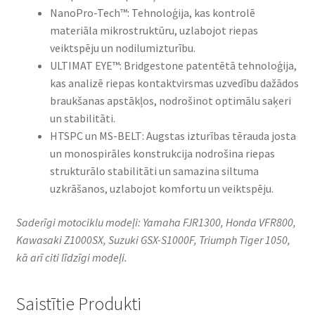
NanoPro-Tech™: Tehnoloģija, kas kontrolē
materiāla mikrostruktūru, uzlabojot riepas
veiktspēju un nodilumizturību.​
ULTIMAT EYE™: Bridgestone patentētā tehnoloģija,
kas analizē riepas kontaktvirsmas uzvedību dažādos
braukšanas apstākļos, nodrošinot optimālu saķeri
un stabilitāti.​
HTSPC un MS-BELT: Augstas izturības tērauda josta
un monospirāles konstrukcija nodrošina riepas
strukturālo stabilitāti un samazina siltuma
uzkrāšanos, uzlabojot komfortu un veiktspēju.​
Saderīgi motociklu modeļi: Yamaha FJR1300, Honda VFR800,
Kawasaki Z1000SX, Suzuki GSX-S1000F, Triumph Tiger 1050,
kā arī citi līdzīgi modeļi.
Saistītie Produkti