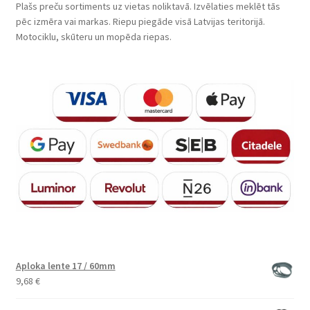
Plašs preču sortiments uz vietas noliktavā. Izvēlaties meklēt tās
pēc izmēra vai markas. Riepu piegāde visā Latvijas teritorijā.
Motociklu, skūteru un mopēda riepas.
Aploka lente 17 / 60mm
9,68
€