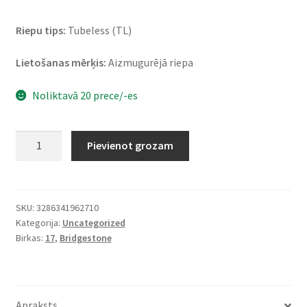
Riepu tips:
Tubeless (TL)
Lietošanas mērķis:
Aizmugurējā riepa
Noliktavā 20 prece/-es
Bridgestone
Pievienot grozam
T
32
160/70
ZR
SKU:
3286341962710
Kategorija:
Uncategorized
17
Birkas:
17
,
Bridgestone
(73W)
TL
(aizmugurējā)
daudzums
Apraksts