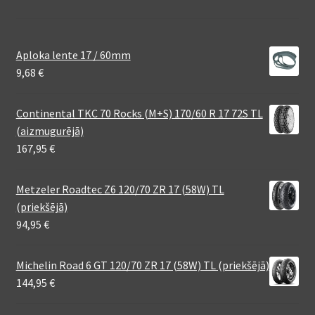
Aploka lente 17 / 60mm
9,68
€
Continental TKC 70 Rocks (M+S) 170/60 R 17 72S TL
(aizmugurējā)
167,95
€
Metzeler Roadtec Z6 120/70 ZR 17 (58W) TL
(priekšējā)
94,95
€
Michelin Road 6 GT 120/70 ZR 17 (58W) TL (priekšējā)
144,95
€