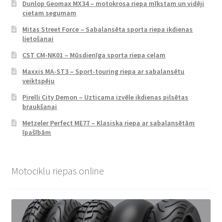
Dunlop Geomax MX34 – motokrosa riepa mīkstam un vidēji
cietam segumam
Mitas Street Force – Sabalansēta sporta riepa ikdienas
lietošanai
CST CM-NK01 – Mūsdienīga sporta riepa ceļam
Maxxis MA-ST3 – Sport-touring riepa ar sabalansētu
veiktspēju
Pirelli City Demon – Uzticama izvēle ikdienas pilsētas
braukšanai
Metzeler Perfect ME77 – Klasiska riepa ar sabalansētām
īpašībām
Motociklu riepas online