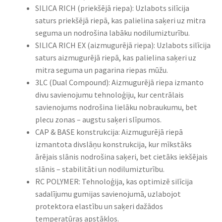
SILICA RICH (priekšējā riepa): Uzlabots silīcija
saturs priekšējā riepā, kas palielina saķeri uz mitra
seguma un nodrošina labāku nodilumizturību.​
SILICA RICH EX (aizmugurējā riepa): Uzlabots silīcija
saturs aizmugurējā riepā, kas palielina saķeri uz
mitra seguma un pagarina riepas mūžu.​
3LC (Dual Compound): Aizmugurējā riepa izmanto
divu savienojumu tehnoloģiju, kur centrālais
savienojums nodrošina lielāku nobraukumu, bet
plecu zonas – augstu saķeri slīpumos.​
CAP & BASE konstrukcija: Aizmugurējā riepā
izmantota divslāņu konstrukcija, kur mīkstāks
ārējais slānis nodrošina saķeri, bet cietāks iekšējais
slānis – stabilitāti un nodilumizturību.​
RC POLYMER: Tehnoloģija, kas optimizē silīcija
sadalījumu gumijas savienojumā, uzlabojot
protektora elastību un saķeri dažādos
temperatūras apstākļos.​