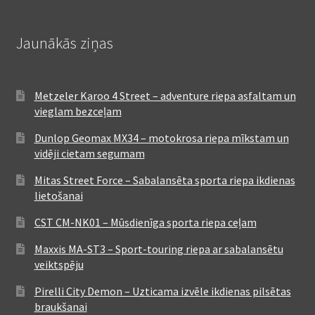
Jaunākās ziņas
Metzeler Karoo 4 Street – adventure riepa asfaltam un
vieglam bezceļam
Dunlop Geomax MX34 – motokrosa riepa mīkstam un
vidēji cietam segumam
Mitas Street Force – Sabalansēta sporta riepa ikdienas
lietošanai
CST CM-NK01 – Mūsdienīga sporta riepa ceļam
Maxxis MA-ST3 – Sport-touring riepa ar sabalansētu
veiktspēju
Pirelli City Demon – Uzticama izvēle ikdienas pilsētas
braukšanai