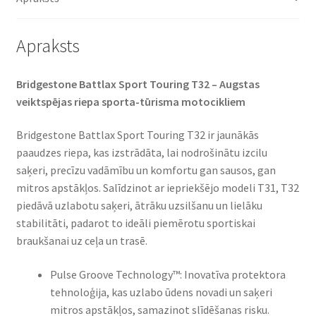
Apraksts
Bridgestone Battlax Sport Touring T32 – Augstas
veiktspējas riepa sporta-tūrisma motocikliem​
Bridgestone Battlax Sport Touring T32 ir jaunākās
paaudzes riepa, kas izstrādāta, lai nodrošinātu izcilu
saķeri, precīzu vadāmību un komfortu gan sausos, gan
mitros apstākļos. Salīdzinot ar iepriekšējo modeli T31, T32
piedāvā uzlabotu saķeri, ātrāku uzsilšanu un lielāku
stabilitāti, padarot to ideāli piemērotu sportiskai
braukšanai uz ceļa un trasē.​
Pulse Groove Technology™: Inovatīva protektora
tehnoloģija, kas uzlabo ūdens novadi un saķeri
mitros apstākļos, samazinot slīdēšanas risku.​