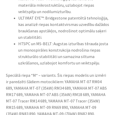
materiāla mikrostruktūru, uzlabojot riepas
veiktspēju un nodilumizturību.​
ULTIMAT EYE™: Bridgestone patentētā tehnoloģija,
kas analizē riepas kontaktvirsmas uzvedību dažādos
braukšanas apstākļos, nodrošinot optimālu saķeri
un stabilitāti.​
HTSPC un MS-BELT: Augstas izturības tērauda josta
un monospirāles konstrukcija nodrošina riepas
strukturālo stabilitāti un samazina siltuma
uzkrāšanos, uzlabojot komfortu un veiktspēju.​
Speciālā riepa “M“ – variants. Šis riepas modelis un izmēri
ir paredzēti šādiem motocikliem: YAMAHA MT-07 RM04
689, YAMAHA MT-07 (35kW) RM34 689, YAMAHA MT-07 ABS
RM17 689, YAMAHA MT-07 ABS (35kW) RM18 689, YAMAHA
MT-07 Tracer RM14 689, YAMAHA MT-07 Tracer (35kW)
RM15 689, YAMAHA MT-09 RN69 890, YAMAHA MT-09
(35kW) RN83 890, YAMAHA MT-09 (70kW) RN82 890,