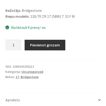
Ražotājs:
Bridgestone
Riepu modelis:
120/70 ZR 17 (58W) T 32 F M
Noliktavā 9 prece/-es
Bridgestone
Pievienot grozam
120/70
ZR
17
(58W)
SKU:
3286343256213
Kategorija:
Uncategorized
T
Birkas:
17
,
Bridgestone
32
(M)
TL
(priekšējā)
Apraksts
daudzums