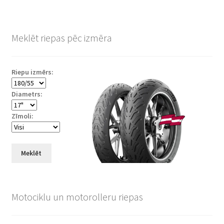
Meklēt riepas pēc izmēra
Riepu izmērs:
Diametrs:
Zīmoli:
Meklēt
Motociklu un motorolleru riepas