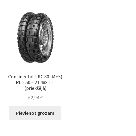
Continental TKC 80 (M+S)
Rf. 2.50 – 21 48S TT
(priekšējā)
62,94
€
Pievienot grozam