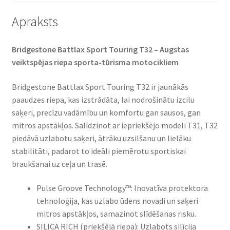
Apraksts
Bridgestone Battlax Sport Touring T32 – Augstas
veiktspējas riepa sporta-tūrisma motocikliem​
Bridgestone Battlax Sport Touring T32 ir jaunākās
paaudzes riepa, kas izstrādāta, lai nodrošinātu izcilu
saķeri, precīzu vadāmību un komfortu gan sausos, gan
mitros apstākļos. Salīdzinot ar iepriekšējo modeli T31, T32
piedāvā uzlabotu saķeri, ātrāku uzsilšanu un lielāku
stabilitāti, padarot to ideāli piemērotu sportiskai
braukšanai uz ceļa un trasē.​
Pulse Groove Technology™: Inovatīva protektora
tehnoloģija, kas uzlabo ūdens novadi un saķeri
mitros apstākļos, samazinot slīdēšanas risku.​
SILICA RICH (priekšējā riepa): Uzlabots silīcija