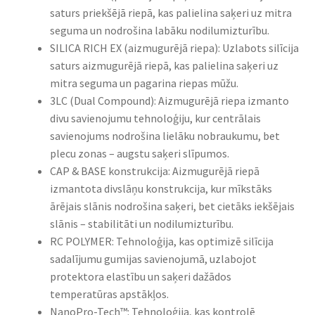
saturs priekšējā riepā, kas palielina saķeri uz mitra
seguma un nodrošina labāku nodilumizturību.​
SILICA RICH EX (aizmugurējā riepa): Uzlabots silīcija
saturs aizmugurējā riepā, kas palielina saķeri uz
mitra seguma un pagarina riepas mūžu.​
3LC (Dual Compound): Aizmugurējā riepa izmanto
divu savienojumu tehnoloģiju, kur centrālais
savienojums nodrošina lielāku nobraukumu, bet
plecu zonas – augstu saķeri slīpumos.​
CAP & BASE konstrukcija: Aizmugurējā riepā
izmantota divslāņu konstrukcija, kur mīkstāks
ārējais slānis nodrošina saķeri, bet cietāks iekšējais
slānis – stabilitāti un nodilumizturību.​
RC POLYMER: Tehnoloģija, kas optimizē silīcija
sadalījumu gumijas savienojumā, uzlabojot
protektora elastību un saķeri dažādos
temperatūras apstākļos.​
NanoPro-Tech™: Tehnoloģija, kas kontrolē