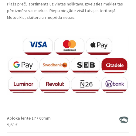
Plašs preču sortiments uz vietas noliktavā. Izvēlaties meklēt tās
pēc izmēra vai markas. Riepu piegāde visā Latvijas teritorijā.
Motociklu, skūteru un mopēda riepas.
Aploka lente 17 / 60mm
9,68
€