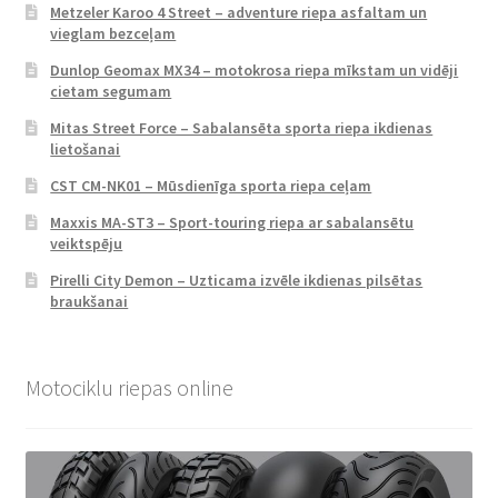
Metzeler Karoo 4 Street – adventure riepa asfaltam un
vieglam bezceļam
Dunlop Geomax MX34 – motokrosa riepa mīkstam un vidēji
cietam segumam
Mitas Street Force – Sabalansēta sporta riepa ikdienas
lietošanai
CST CM-NK01 – Mūsdienīga sporta riepa ceļam
Maxxis MA-ST3 – Sport-touring riepa ar sabalansētu
veiktspēju
Pirelli City Demon – Uzticama izvēle ikdienas pilsētas
braukšanai
Motociklu riepas online