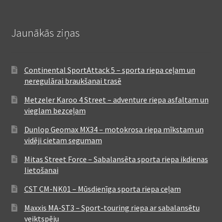
Jaunākās ziņas
Continental SportAttack 5 – sporta riepa ceļam un
neregulārai braukšanai trasē
Metzeler Karoo 4 Street – adventure riepa asfaltam un
vieglam bezceļam
Dunlop Geomax MX34 – motokrosa riepa mīkstam un
vidēji cietam segumam
Mitas Street Force – Sabalansēta sporta riepa ikdienas
lietošanai
CST CM-NK01 – Mūsdienīga sporta riepa ceļam
Maxxis MA-ST3 – Sport-touring riepa ar sabalansētu
veiktspēju