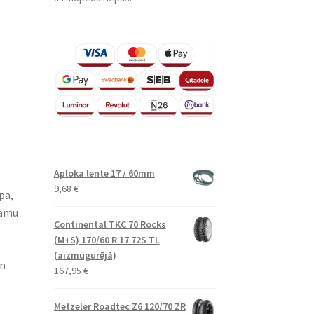
Aploka lente 17 / 60mm
9,68
€
pa,
camu
Continental TKC 70 Rocks
(M+S) 170/60 R 17 72S TL
(aizmugurējā)
un
167,95
€
Metzeler Roadtec Z6 120/70 ZR