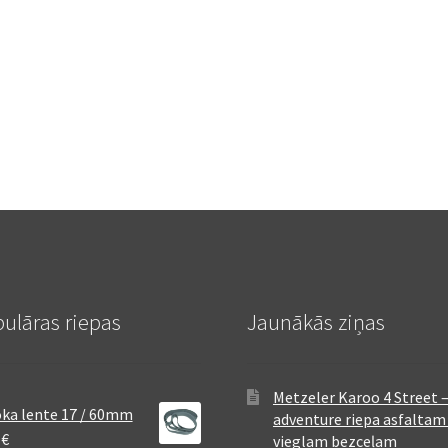
ulāras riepas
Jaunākās ziņas
Metzeler Karoo 4 Street 
ka lente 17 / 60mm
adventure riepa asfaltam
8
€
vieglam bezceļam