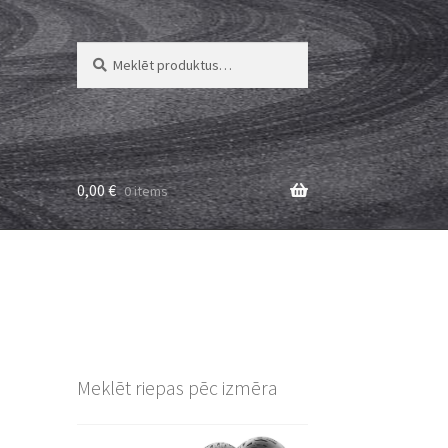
Meklēt:
Meklēt
0,00
€
0 items
Meklēt riepas pēc izmēra