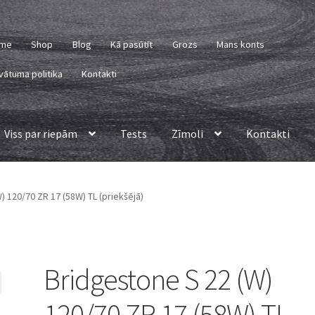
me
Shop
Blog
Kā pasūtīt
Grozs
Mans konts
vātuma politika
Kontakti
Viss par riepām
Tests
Zīmoli
Kontakti
) 120/70 ZR 17 (58W) TL (priekšējā)
Bridgestone S 22 (W)
120/70 ZR 17 (58W) TL