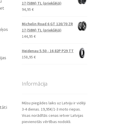
u
17 (58W) TL (priekšējā)
bet
94,95
€
Michelin Road 6 GT 120/70 ZR
ņķos
17 (58W) TL (priekšējā)
144,95
€
Heidenau 5.50 - 16 82P P29 TT
158,95
€
ijas
Informācija
Mūsu piegādes laiks uz Latviju ir vidēji
tāti
3-4 dienas. 19,95€/1-3 moto riepas.
Visas norādītās cenas ietver Latvijas
pievienotās vērtības nodokli.