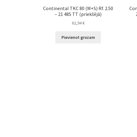
Continental TKC 80 (M+S) Rf. 2.50
Con
– 21 48S TT (priekšējā)
62,94
€
Pievienot grozam