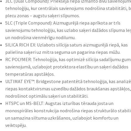
3LC (Dual Compound): Priekšējā riepa izmanto divu savienojum
tehnoloģiju, kur centrālais savienojums nodrošina stabilitāti, 
plecu zonas – augstu saķeri slīpumos.​
5LC (Triple Compound): Aizmugurējā riepa aprīkota ar trīs
savienojumu tehnoloģiju, kas uzlabo saķeri dažādos slīpuma le
un nodrošina vienmērīgu nodilumu.​
SILICA RICH EX: Uzlabots silīcija saturs aizmugurējā riepā, kas
palielina saķeri uz mitra seguma un pagarina riepas mūžu.​
RC POLYMER: Tehnoloģija, kas optimizē silīcija sadalījumu gum
savienojumā, uzlabojot protektora elastību un saķeri dažādos
temperatūras apstākļos.​
ULTIMAT EYE™: Bridgestone patentētā tehnoloģija, kas analizē
riepas kontaktvirsmas uzvedību dažādos braukšanas apstākļos,
nodrošinot optimālu saķeri un stabilitāti.​
HTSPC un MS-BELT: Augstas izturības tērauda josta un
monospirāles konstrukcija nodrošina riepas strukturālo stabili
un samazina siltuma uzkrāšanos, uzlabojot komfortu un
veiktspēju.​