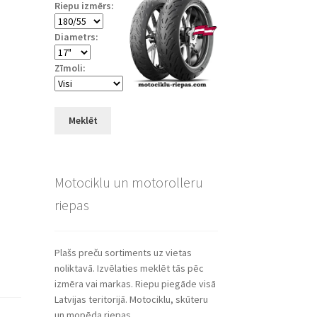
Riepu izmērs:
Diametrs:
Zīmoli:
Meklēt
Motociklu un motorolleru
riepas
Plašs preču sortiments uz vietas
noliktavā. Izvēlaties meklēt tās pēc
izmēra vai markas. Riepu piegāde visā
Latvijas teritorijā. Motociklu, skūteru
un mopēda riepas.