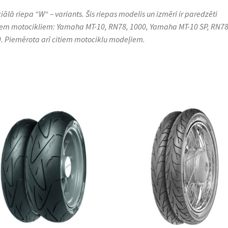
iālā riepa “W“ – variants. Šis riepas modelis un izmēri ir paredzēti
em motocikliem: Yamaha MT-10, RN78, 1000, Yamaha MT-10 SP, RN78
. Piemērota arī citiem motociklu modeļiem.