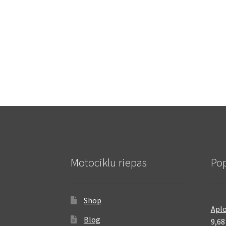
Motociklu riepas
Pop
Shop
Aplo
Blog
9,6