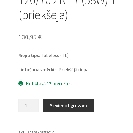
(priekšējā)
130,95
€
Riepu tips:
Tubeless (TL)
Lietošanas mērķis:
Priekšējā riepa
Noliktavā 12 prece/-es
Bridgestone
Pievienot grozam
S
22
(W)
120/70
SKU:
3286342852010