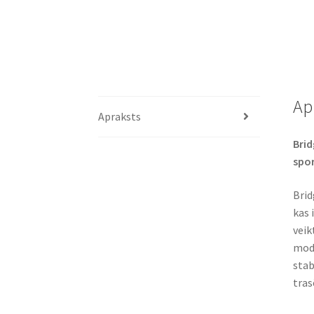
Ap
Apraksts
Brid
spor
Brid
kas 
veik
mode
stab
trasē