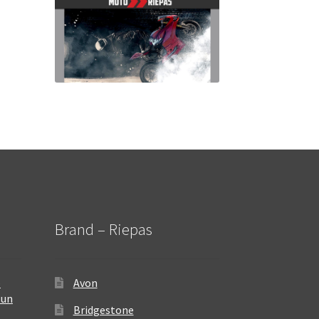
Brand – Riepas
–
Avon
 un
Bridgestone