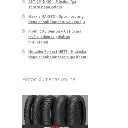
CST CM-NK01 – Mūsdienīga
sporta riepa ceļam
Maxxis MA-ST3 – Sport-touring
riepa ar sabalansētu veiktspēju
Pirelli City Demon – Uzticama
izvēle ikdienas pilsētas
braukšanai
Metzeler Perfect ME77 – Klasiska
riepa ar sabalansētām īpašībām
Motociklu riepas online