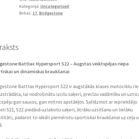
Kategorija:
Uncategorized
ZR
Birkas:
17
,
Bridgestone
17
(58W)
TL
(priekšējā)
raksts
daudzums
gestone Battlax Hypersport S22 – Augstas veiktspējas riepa
tiskai un dinamiskai braukšanai​
gestone Battlax Hypersport S22 ir augstākās klases motociklu rie
izstrādāta, lai nodrošinātu izcilu saķeri, precīzu vadāmību un uzti
tspēju gan sausos, gan mitros apstākļos. Salīdzinot ar iepriekšējo
li S21, S22 piedāvā uzlabotu saķeri, ātrāku uzsilšanu un lielāku
ilitāti, padarot to ideāli piemērotu sportiskai braukšanai uz ceļa 
.​