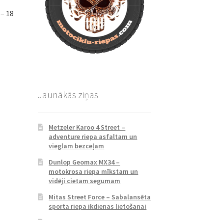
– 18
Jaunākās ziņas
Metzeler Karoo 4 Street –
adventure riepa asfaltam un
vieglam bezceļam
Dunlop Geomax MX34 –
motokrosa riepa mīkstam un
vidēji cietam segumam
Mitas Street Force – Sabalansēta
sporta riepa ikdienas lietošanai