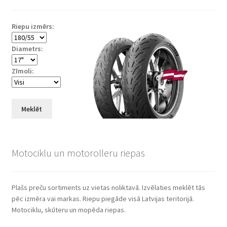
Riepu izmērs:
Diametrs:
Zīmoli:
Meklēt
Motociklu un motorolleru riepas
Plašs preču sortiments uz vietas noliktavā. Izvēlaties meklēt tās
pēc izmēra vai markas. Riepu piegāde visā Latvijas teritorijā.
Motociklu, skūteru un mopēda riepas.