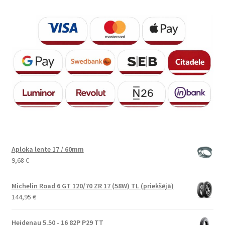
Aploka lente 17 / 60mm
9,68
€
Michelin Road 6 GT 120/70 ZR 17 (58W) TL (priekšējā)
144,95
€
Heidenau 5.50 - 16 82P P29 TT