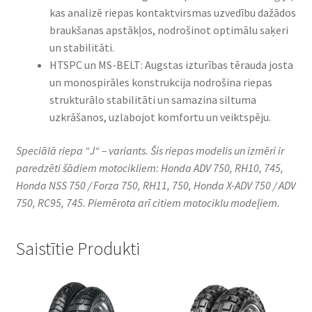
kas analizē riepas kontaktvirsmas uzvedību dažādos
braukšanas apstākļos, nodrošinot optimālu saķeri
un stabilitāti.​
HTSPC un MS-BELT: Augstas izturības tērauda josta
un monospirāles konstrukcija nodrošina riepas
strukturālo stabilitāti un samazina siltuma
uzkrāšanos, uzlabojot komfortu un veiktspēju.​
Speciālā riepa “J“ – variants. Šis riepas modelis un izmēri ir
paredzēti šādiem motocikliem: Honda ADV 750, RH10, 745,
Honda NSS 750 / Forza 750, RH11, 750, Honda X-ADV 750 / ADV
750, RC95, 745. Piemērota arī citiem motociklu modeļiem.
Saistītie Produkti