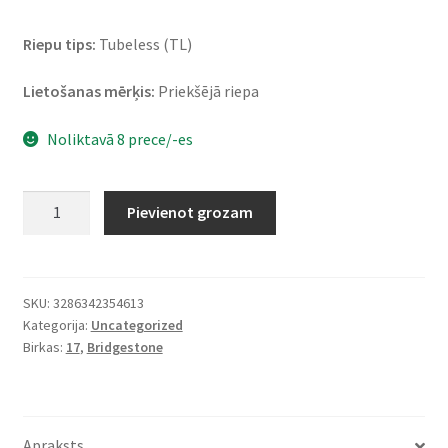
Riepu tips:
Tubeless (TL)
Lietošanas mērķis:
Priekšējā riepa
Noliktavā 8 prece/-es
Bridgestone
Pievienot grozam
T
31
(J)
120/70
SKU:
3286342354613
Kategorija:
Uncategorized
R
Birkas:
17
,
Bridgestone
17
58H
TL
(priekšējā)
Apraksts