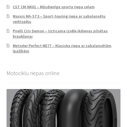
CST CM-NK01 – Mūsdienīga sporta riepa ceļam
Maxxis MA-ST3 – Sport-touring riepa ar sabalansētu
veiktspēju
Pirelli City Demon – Uzticama izvēle ikdienas pilsētas
braukšanai
Metzeler Perfect ME77 – Klasiska riepa ar sabalansētām
īpašībām
Motociklu riepas online