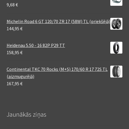
9,68
€
Michelin Road 6 GT 120/70 ZR 17 (58W) TL (priekšējā)
144,95
€
Heidenau 5.50 - 16 82P P29 TT
158,95
€
Continental TKC 70 Rocks (M+S) 170/60 R 17 72S TL
(aizmugurējā)
167,95
€
Jaunākās ziņas