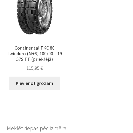
Continental TKC 80
Twinduro (M+S) 100/90 – 19
57S TT (priekšējā)
115,95
€
Pievienot grozam
Meklēt riepas pēc izmēra