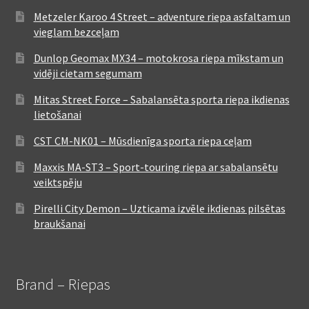
Metzeler Karoo 4 Street – adventure riepa asfaltam un
vieglam bezceļam
Dunlop Geomax MX34 – motokrosa riepa mīkstam un
vidēji cietam segumam
Mitas Street Force – Sabalansēta sporta riepa ikdienas
lietošanai
CST CM-NK01 – Mūsdienīga sporta riepa ceļam
Maxxis MA-ST3 – Sport-touring riepa ar sabalansētu
veiktspēju
Pirelli City Demon – Uzticama izvēle ikdienas pilsētas
braukšanai
Brand – Riepas