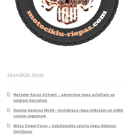
Jaunākās ziņas
Metzeler Karoo 4 Street – adventure riepa asfaltam un
vieglam bezceļam
Dunlop Geomax MX34 – motokrosa riepa mīkstam un vidēji
cietam segumam
Mitas Street Force – Sabalansēta sporta riepa ikdienas
lietošanai