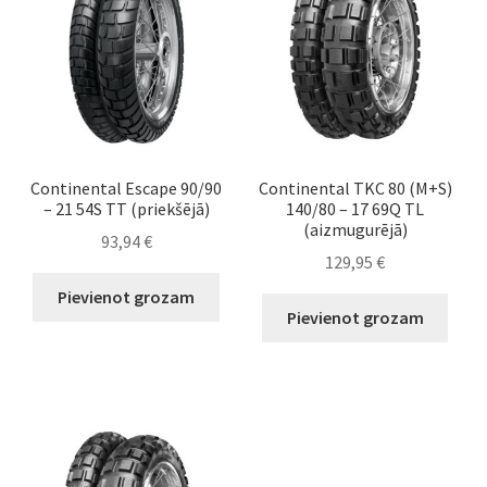
Continental Escape 90/90
Continental TKC 80 (M+S)
– 21 54S TT (priekšējā)
140/80 – 17 69Q TL
(aizmugurējā)
93,94
€
129,95
€
Pievienot grozam
Pievienot grozam