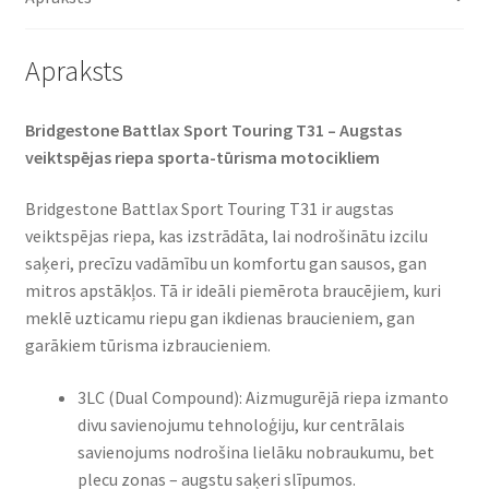
daudzums
Apraksts
Bridgestone Battlax Sport Touring T31 – Augstas
veiktspējas riepa sporta-tūrisma motocikliem​
Bridgestone Battlax Sport Touring T31 ir augstas
veiktspējas riepa, kas izstrādāta, lai nodrošinātu izcilu
saķeri, precīzu vadāmību un komfortu gan sausos, gan
mitros apstākļos. Tā ir ideāli piemērota braucējiem, kuri
meklē uzticamu riepu gan ikdienas braucieniem, gan
garākiem tūrisma izbraucieniem.​
3LC (Dual Compound): Aizmugurējā riepa izmanto
divu savienojumu tehnoloģiju, kur centrālais
savienojums nodrošina lielāku nobraukumu, bet
plecu zonas – augstu saķeri slīpumos.​