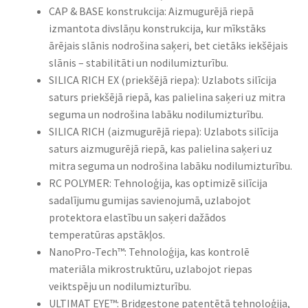
CAP & BASE konstrukcija: Aizmugurējā riepā
izmantota divslāņu konstrukcija, kur mīkstāks
ārējais slānis nodrošina saķeri, bet cietāks iekšējais
slānis – stabilitāti un nodilumizturību.​
SILICA RICH EX (priekšējā riepa): Uzlabots silīcija
saturs priekšējā riepā, kas palielina saķeri uz mitra
seguma un nodrošina labāku nodilumizturību.​
SILICA RICH (aizmugurējā riepa): Uzlabots silīcija
saturs aizmugurējā riepā, kas palielina saķeri uz
mitra seguma un nodrošina labāku nodilumizturību.​
RC POLYMER: Tehnoloģija, kas optimizē silīcija
sadalījumu gumijas savienojumā, uzlabojot
protektora elastību un saķeri dažādos
temperatūras apstākļos.​
NanoPro-Tech™: Tehnoloģija, kas kontrolē
materiāla mikrostruktūru, uzlabojot riepas
veiktspēju un nodilumizturību.​
ULTIMAT EYE™: Bridgestone patentētā tehnoloģija,