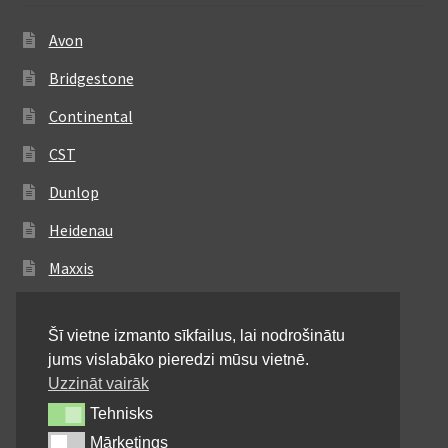
Avon
Bridgestone
Continental
CST
Dunlop
Heidenau
Maxxis
Metzeler
Šī vietne izmanto sīkfailus, lai nodrošinātu
Michelin
jums vislabāko pieredzi mūsu vietnē.
Mitas
Uzzināt vairāk
Tehnisks
Tehnisks
Pirelli
Mārketings
Mārketings