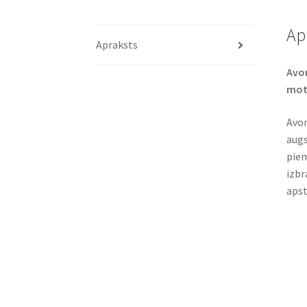
Ap
Apraksts
Avon
moto
Avon
augs
piem
izbr
apst