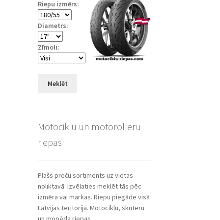
Riepu izmērs:
Diametrs:
Zīmoli:
Meklēt
Motociklu un motorolleru
riepas
Plašs preču sortiments uz vietas
noliktavā. Izvēlaties meklēt tās pēc
izmēra vai markas. Riepu piegāde visā
Latvijas teritorijā. Motociklu, skūteru
un mopēda riepas.