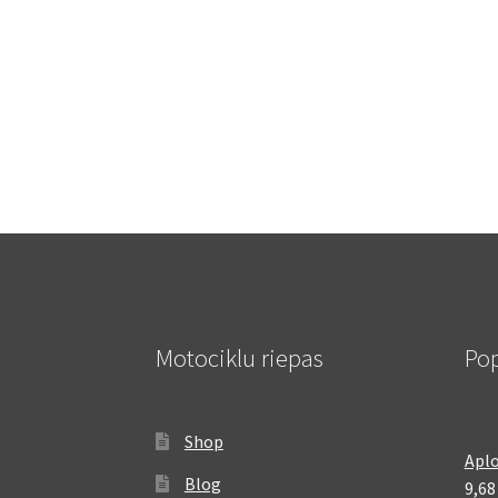
Motociklu riepas
Pop
Shop
Aplo
Blog
9,6