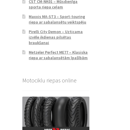
CST CM-NK01 – Mūsdienīga
sporta riepa ceļam
Maxxis MA-ST3 – Sport-touring
riepa ar sabalansētu veiktspēju
Pirelli City Demon – Uzticama
izvēle ikdienas pilsētas
braukšanai
Metzeler Perfect ME77 – Klasiska
riepa ar sabalansētām īpašībām
Motociklu riepas online