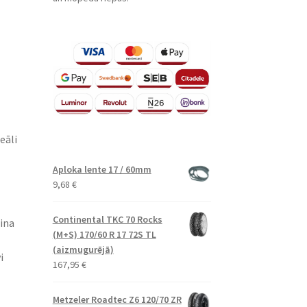
eāli
Aploka lente 17 / 60mm
9,68
€
Continental TKC 70 Rocks
šina
(M+S) 170/60 R 17 72S TL
(aizmugurējā)
i
167,95
€
Metzeler Roadtec Z6 120/70 ZR