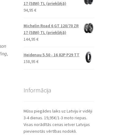
17 (58W) TL (priekšējā)
94,95
€
Michelin Road 6 GT 120/70 ZR
17 (58W) TL (priekšējā)
144,95
€
son
ing,
Heidenau 5.50 - 16 82P P29 TT
158,95
€
Informācija
Mūsu piegādes laiks uz Latviju ir vidēji
3-4 dienas. 19,95€/1-3 moto riepas.
Visas norādītās cenas ietver Latvijas
pievienotās vērtības nodokli.