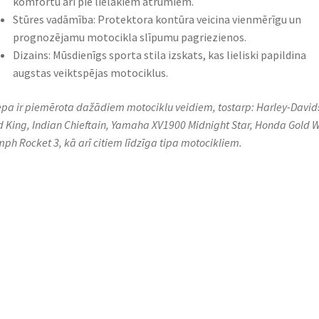
komfortu arī pie lielākiem ātrumiem.​
Stūres vadāmība: Protektora kontūra veicina vienmērīgu un
prognozējamu motocikla slīpumu pagriezienos.​
Dizains: Mūsdienīgs sporta stila izskats, kas lieliski papildina
augstas veiktspējas motociklus.​
iepa ir piemērota dažādiem motociklu veidiem, tostarp: Harley-David
 King, Indian Chieftain, Yamaha XV1900 Midnight Star, Honda Gold W
mph Rocket 3, kā arī citiem līdzīga tipa motocikliem.