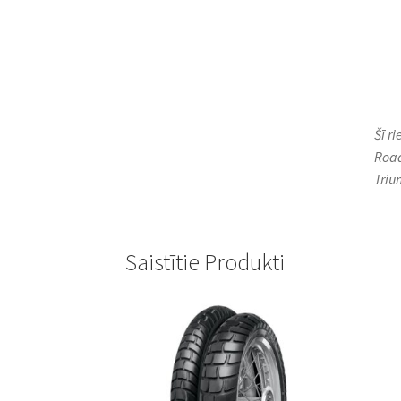
Šī r
Road
Triu
Saistītie Produkti