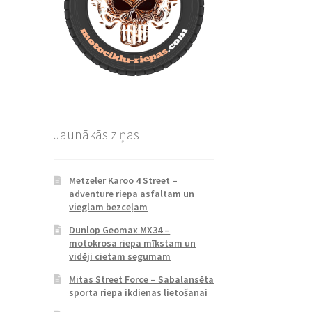
Jaunākās ziņas
Metzeler Karoo 4 Street –
adventure riepa asfaltam un
vieglam bezceļam
Dunlop Geomax MX34 –
motokrosa riepa mīkstam un
vidēji cietam segumam
Mitas Street Force – Sabalansēta
sporta riepa ikdienas lietošanai