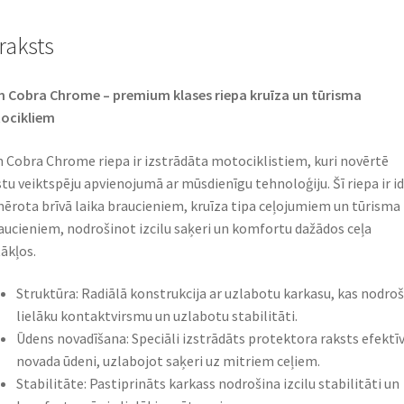
raksts
 Cobra Chrome – premium klases riepa kruīza un tūrisma
cikliem​
 Cobra Chrome riepa ir izstrādāta motociklistiem, kuri novērtē
tu veiktspēju apvienojumā ar mūsdienīgu tehnoloģiju. Šī riepa ir id
ērota brīvā laika braucieniem, kruīza tipa ceļojumiem un tūrisma
aucieniem, nodrošinot izcilu saķeri un komfortu dažādos ceļa
ākļos.​
Struktūra: Radiālā konstrukcija ar uzlabotu karkasu, kas nodro
lielāku kontaktvirsmu un uzlabotu stabilitāti.​
Ūdens novadīšana: Speciāli izstrādāts protektora raksts efektīv
novada ūdeni, uzlabojot saķeri uz mitriem ceļiem.​
Stabilitāte: Pastiprināts karkass nodrošina izcilu stabilitāti un