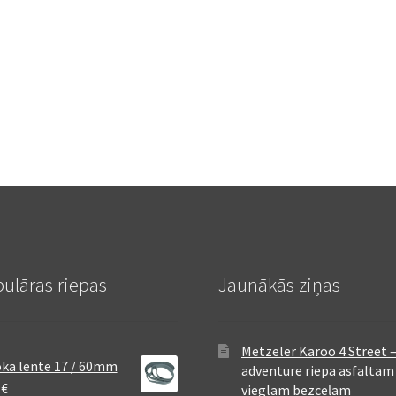
ulāras riepas
Jaunākās ziņas
Metzeler Karoo 4 Street 
ka lente 17 / 60mm
adventure riepa asfaltam
8
€
vieglam bezceļam