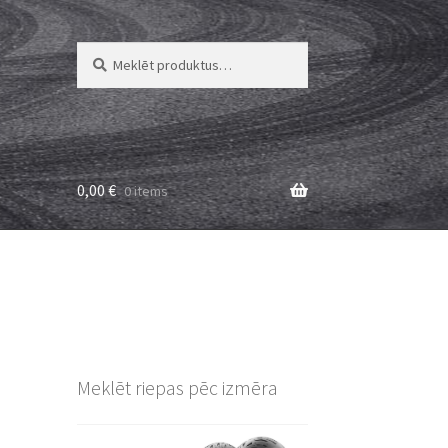
Meklēt:
Meklēt
0,00
€
0 items
Meklēt riepas pēc izmēra