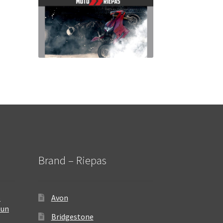
Brand – Riepas
–
Avon
 un
Bridgestone