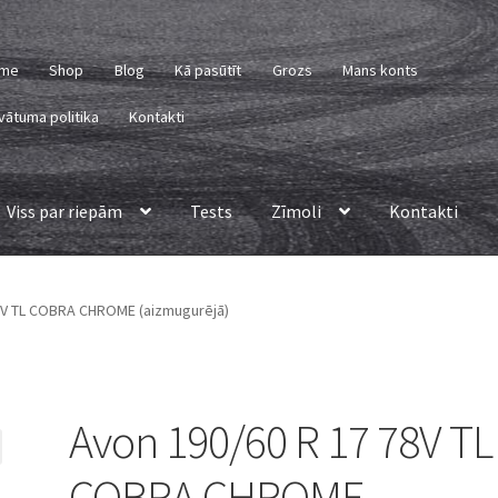
me
Shop
Blog
Kā pasūtīt
Grozs
Mans konts
vātuma politika
Kontakti
Viss par riepām
Tests
Zīmoli
Kontakti
8V TL COBRA CHROME (aizmugurējā)
Avon 190/60 R 17 78V TL
COBRA CHROME