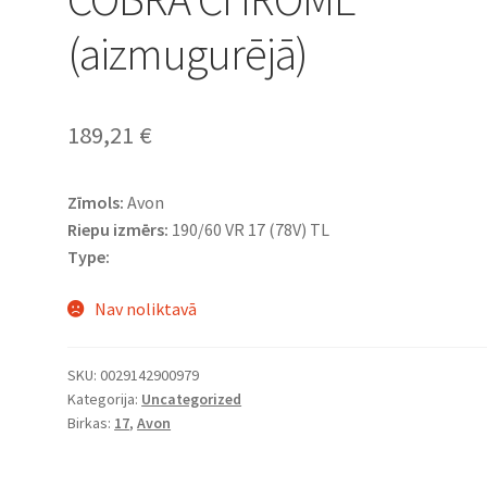
(aizmugurējā)
189,21
€
Zīmols:
Avon
Riepu izmērs:
190/60 VR 17 (78V) TL
Type:
Nav noliktavā
SKU:
0029142900979
Kategorija:
Uncategorized
Birkas:
17
,
Avon