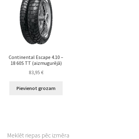
Continental Escape 4.10 –
18 60S TT (aizmugurējā)
83,95
€
Pievienot grozam
Meklēt riepas pēc izmēra