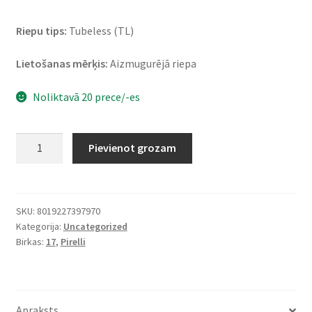
Riepu tips:
Tubeless (TL)
Lietošanas mērķis:
Aizmugurējā riepa
Noliktavā 20 prece/-es
Pirelli
Pievienot grozam
Diablo
Rosso
IV
190/50
SKU:
8019227397970
Kategorija:
Uncategorized
ZR
Birkas:
17
,
Pirelli
17
(73W)
TL
(aizmugurējā)
Apraksts