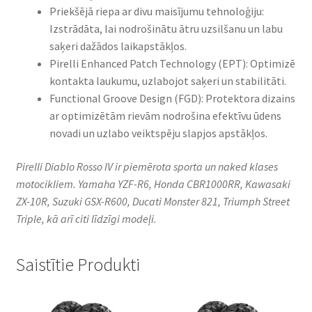
Priekšējā riepa ar divu maisījumu tehnoloģiju:
Izstrādāta, lai nodrošinātu ātru uzsilšanu un labu
saķeri dažādos laikapstākļos.
Pirelli Enhanced Patch Technology (EPT): Optimizē
kontakta laukumu, uzlabojot saķeri un stabilitāti.
Functional Groove Design (FGD): Protektora dizains
ar optimizētām rievām nodrošina efektīvu ūdens
novadi un uzlabo veiktspēju slapjos apstākļos.
Pirelli Diablo Rosso IV ir piemērota sporta un naked klases
motocikliem. Yamaha YZF-R6, Honda CBR1000RR, Kawasaki
ZX-10R, Suzuki GSX-R600, Ducati Monster 821, Triumph Street
Triple, kā arī citi līdzīgi modeļi.
Saistītie Produkti