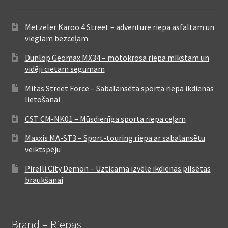
Metzeler Karoo 4 Street – adventure riepa asfaltam un
vieglam bezceļam
Dunlop Geomax MX34 – motokrosa riepa mīkstam un
vidēji cietam segumam
Mitas Street Force – Sabalansēta sporta riepa ikdienas
lietošanai
CST CM-NK01 – Mūsdienīga sporta riepa ceļam
Maxxis MA-ST3 – Sport-touring riepa ar sabalansētu
veiktspēju
Pirelli City Demon – Uzticama izvēle ikdienas pilsētas
braukšanai
Brand – Riepas