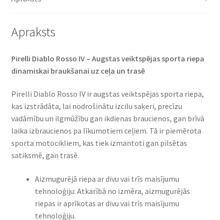
daudzums
Apraksts
Pirelli Diablo Rosso IV – Augstas veiktspējas sporta riepa
dinamiskai braukšanai uz ceļa un trasē
Pirelli Diablo Rosso IV ir augstas veiktspējas sporta riepa,
kas izstrādāta, lai nodrošinātu izcilu saķeri, precīzu
vadāmību un ilgmūžību gan ikdienas braucienos, gan brīvā
laika izbraucienos pa līkumotiem ceļiem. Tā ir piemērota
sporta motocikliem, kas tiek izmantoti gan pilsētas
satiksmē, gan trasē.
Aizmugurējā riepa ar divu vai trīs maisījumu
tehnoloģiju: Atkarībā no izmēra, aizmugurējās
riepas ir aprīkotas ar divu vai trīs maisījumu
tehnoloģiju.