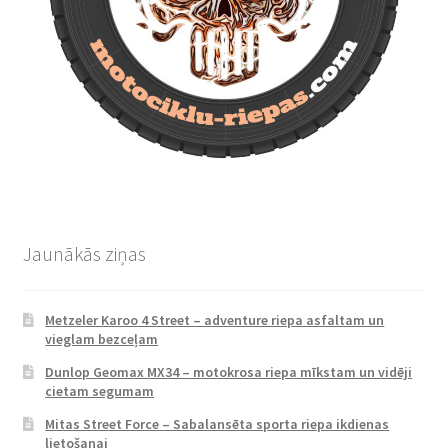
Jaunākās ziņas
Metzeler Karoo 4 Street – adventure riepa asfaltam un
vieglam bezceļam
Dunlop Geomax MX34 – motokrosa riepa mīkstam un vidēji
cietam segumam
Mitas Street Force – Sabalansēta sporta riepa ikdienas
lietošanai