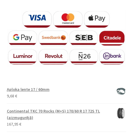
Aploka lente 17 / 60mm
9,68
€
Continental TKC 70 Rocks (M+S) 170/60 R 17 72S TL
(aizmugurējā)
167,95
€