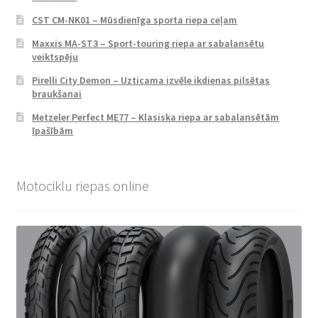
CST CM-NK01 – Mūsdienīga sporta riepa ceļam
Maxxis MA-ST3 – Sport-touring riepa ar sabalansētu
veiktspēju
Pirelli City Demon – Uzticama izvēle ikdienas pilsētas
braukšanai
Metzeler Perfect ME77 – Klasiska riepa ar sabalansētām
īpašībām
Motociklu riepas online