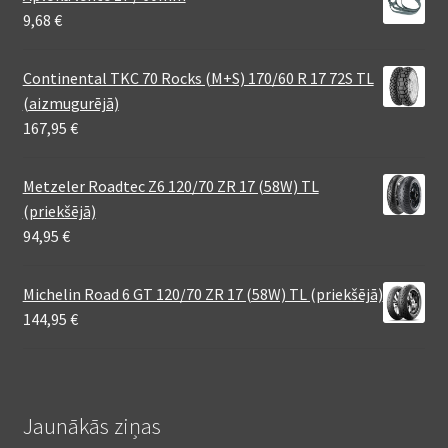
9,68
€
Continental TKC 70 Rocks (M+S) 170/60 R 17 72S TL
(aizmugurējā)
167,95
€
Metzeler Roadtec Z6 120/70 ZR 17 (58W) TL
(priekšējā)
94,95
€
Michelin Road 6 GT 120/70 ZR 17 (58W) TL (priekšējā)
144,95
€
Jaunākās ziņas