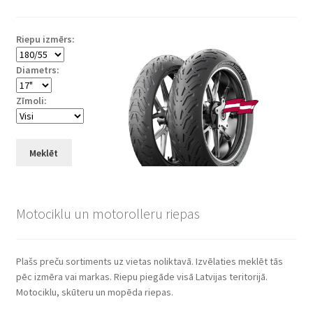
Riepu izmērs:
Diametrs:
Zīmoli:
Meklēt
Motociklu un motorolleru riepas
Plašs preču sortiments uz vietas noliktavā. Izvēlaties meklēt tās
pēc izmēra vai markas. Riepu piegāde visā Latvijas teritorijā.
Motociklu, skūteru un mopēda riepas.