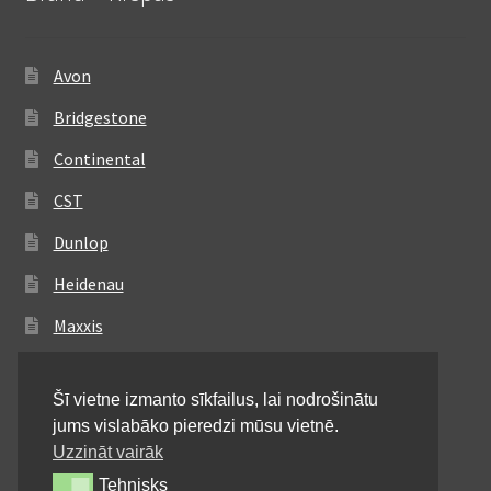
Avon
Bridgestone
Continental
CST
Dunlop
Heidenau
Maxxis
Metzeler
Šī vietne izmanto sīkfailus, lai nodrošinātu
Michelin
jums vislabāko pieredzi mūsu vietnē.
Mitas
Uzzināt vairāk
Tehnisks
Tehnisks