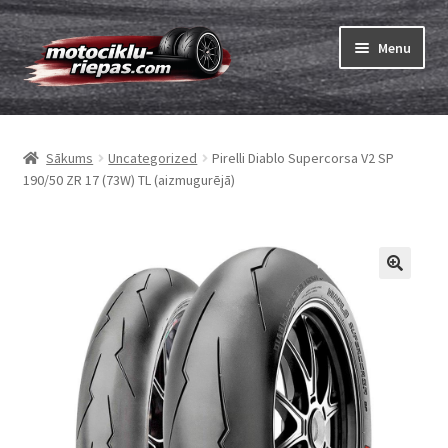
Skip
Skip
Menu
to
to
navigation
content
Expand
Riepas
child
Sākums
Uncategorized
Pirelli Diablo Supercorsa V2 SP
menu
Expand
Kameras
190/50 ZR 17 (73W) TL (aizmugurējā)
child
menu
Pasūtīt
Expand
Viss par riepām
child
menu
Tests
Expand
Zīmoli
child
menu
Kontakti