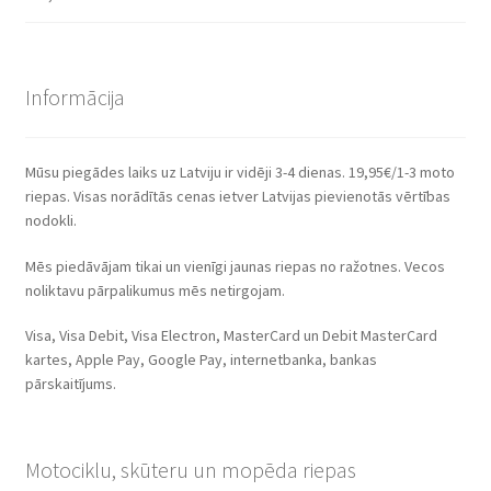
Informācija
Mūsu piegādes laiks uz Latviju ir vidēji 3-4 dienas. 19,95€/1-3 moto
riepas. Visas norādītās cenas ietver Latvijas pievienotās vērtības
nodokli.
Mēs piedāvājam tikai un vienīgi jaunas riepas no ražotnes. Vecos
noliktavu pārpalikumus mēs netirgojam.
Visa, Visa Debit, Visa Electron, MasterCard un Debit MasterCard
kartes, Apple Pay, Google Pay, internetbanka, bankas
pārskaitījums.
Motociklu, skūteru un mopēda riepas