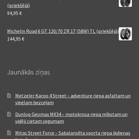
(priekšējā)
94,95
€
Michelin Road 6 GT 120/70 ZR 17 (58W) TL (priekšējā)
144,95
€
Jaunākās ziņas
Metzeler Karoo 4 Street – adventure riepa asfaltam un
vieglam bezceļam
Dunlop Geomax MX34 – motokrosa riepa mīkstam un
vidēji cietam segumam
Mitas Street Force – Sabalansēta sporta riepa ikdienas