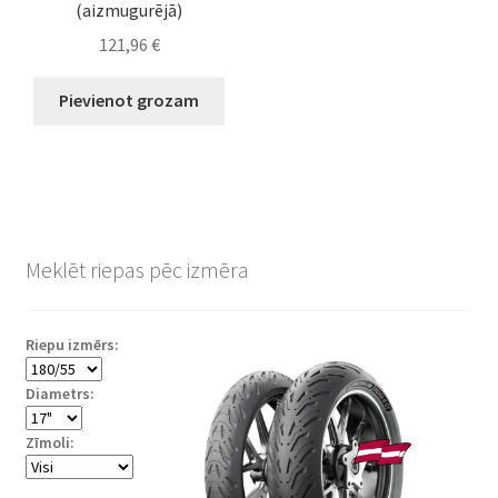
(aizmugurējā)
121,96
€
Pievienot grozam
Meklēt riepas pēc izmēra
Riepu izmērs:
Diametrs:
Zīmoli: