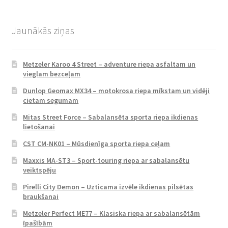
Jaunākās ziņas
Metzeler Karoo 4 Street – adventure riepa asfaltam un
vieglam bezceļam
Dunlop Geomax MX34 – motokrosa riepa mīkstam un vidēji
cietam segumam
Mitas Street Force – Sabalansēta sporta riepa ikdienas
lietošanai
CST CM-NK01 – Mūsdienīga sporta riepa ceļam
Maxxis MA-ST3 – Sport-touring riepa ar sabalansētu
veiktspēju
Pirelli City Demon – Uzticama izvēle ikdienas pilsētas
braukšanai
Metzeler Perfect ME77 – Klasiska riepa ar sabalansētām
īpašībām