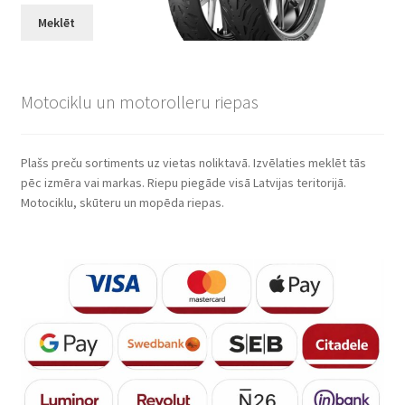
Meklēt
Motociklu un motorolleru riepas
Plašs preču sortiments uz vietas noliktavā. Izvēlaties meklēt tās
pēc izmēra vai markas. Riepu piegāde visā Latvijas teritorijā.
Motociklu, skūteru un mopēda riepas.