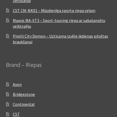
lietošanai
CST CM-NK01 – Mūsdienīga sporta riepa ceļam
Maxxis MA-ST3 – Sport-touring riepa ar sabalansētu
veiktspēju
Pirelli City Demon – Uzticama izvēle ikdienas pilsētas
braukšanai
Brand – Riepas
Avon
Bridgestone
Continental
CST