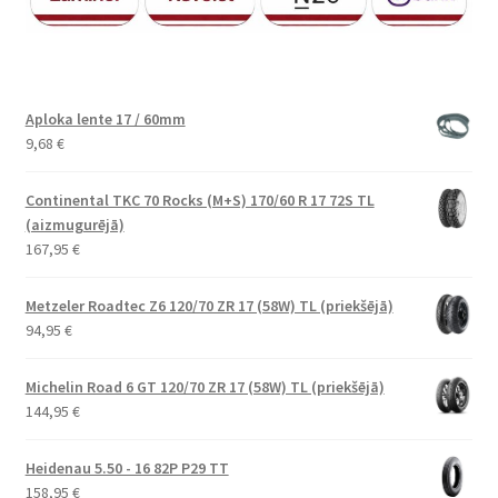
Aploka lente 17 / 60mm
9,68
€
Continental TKC 70 Rocks (M+S) 170/60 R 17 72S TL
(aizmugurējā)
167,95
€
Metzeler Roadtec Z6 120/70 ZR 17 (58W) TL (priekšējā)
94,95
€
Michelin Road 6 GT 120/70 ZR 17 (58W) TL (priekšējā)
144,95
€
Heidenau 5.50 - 16 82P P29 TT
158,95
€