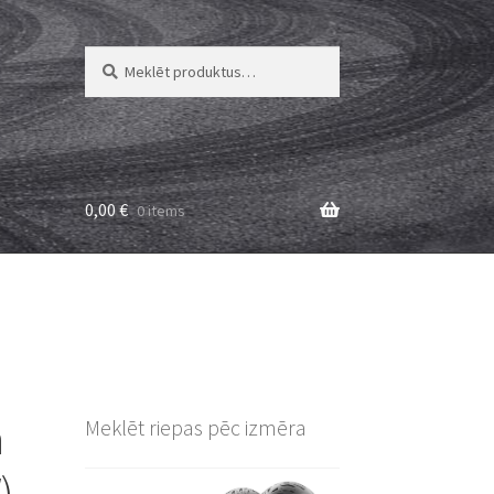
Meklēt:
Meklēt
0,00
€
0 items
a
Meklēt riepas pēc izmēra
)