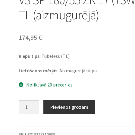
TL (aizmugurējā)
174,95
€
Riepu tips:
Tubeless (TL)
Lietošanas mērķis:
Aizmugurējā riepa
Noliktavā 20 prece/-es
Pirelli
Pievienot grozam
Diablo
Supercorsa
V3
SP
SKU:
8019227310689