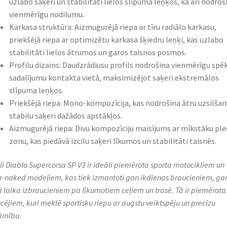
uzlabo saķeri un stabilitāti lielos slīpuma leņķos, kā arī nodroš
vienmērīgu nodilumu.
Karkasa struktūra: Aizmugurējā riepa ar tīru radiālo karkasu,
priekšējā riepa ar optimizētu karkasa šķiedru leņķi, kas uzlabo
stabilitāti lielos ātrumos un garos taisnos posmos.
Profilu dizains: Daudzrādiusu profils nodrošina vienmērīgu spē
sadalījumu kontakta vietā, maksimizējot saķeri ekstremālos
slīpuma leņķos.
Priekšējā riepa: Mono-kompozīcija, kas nodrošina ātru uzsilšan
stabilu saķeri dažādos apstākļos.
Aizmugurējā riepa: Divu kompozīciju maisījums ar mīkstāku ple
zonu, kas piedāvā izcilu saķeri līkumos un stabilitāti taisnēs.
lli Diablo Supercorsa SP V3 ir ideāli piemērota sporta motocikliem un
r-naked modeļiem, kas tiek izmantoti gan ikdienas braucieniem, ga
ā laika izbraucieniem pa līkumotiem ceļiem un trasē. Tā ir piemērota
cējiem, kuri meklē sportisku riepu ar augstu veiktspēju un precīzu
āmību.