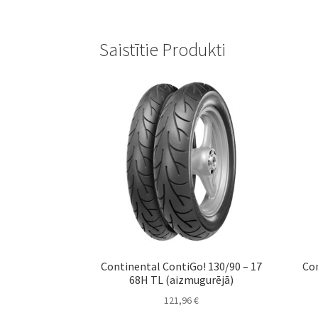
Saistītie Produkti
Continental ContiGo! 130/90 – 17
Con
68H TL (aizmugurējā)
121,96
€