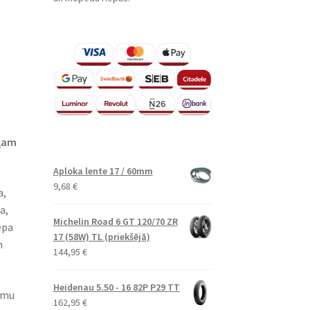
eļam
Aploka lente 17 / 60mm
9,68
€
a,
a,
Michelin Road 6 GT 120/70 ZR
epa
17 (58W) TL (priekšējā)
n
144,95
€
Heidenau 5.50 - 16 82P P29 TT
umu
162,95
€