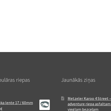
ulāras riepas
Jaunākās ziņas
Metzeler Karoo 4 Street 
ka lente 17 / 60mm
adventure riepa asfaltam
8
€
vieglam bezceļam