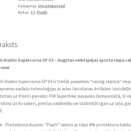
Kategorija:
Uncategorized
180/55
Birkas:
17
,
Pirelli
ZR
17
(73W)
TL
raksts
(aizmugurējā)
daudzums
lli Diablo Supercorsa SP V3 – Augstas veiktspējas sporta riepa c
rasei
lli Diablo Supercorsa SP V3 ir trešās paaudzes “racing replica” riep
apvieno sacīkšu tehnoloģijas ar ielas lietošanas ērtībām. Izstrādāt
toties uz Pirelli pieredzi FIM Superbike pasaules čempionātā, šī ri
ošina izcilu saķeri, precīzu vadāmību un stabilitāti gan uz ceļa, ga
ē.
Protektora dizains: “Flash” raksts ar tikai 4% protektora tukš