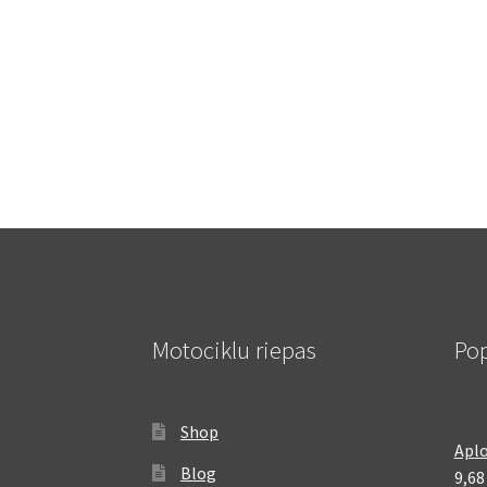
Motociklu riepas
Pop
Shop
Aplo
Blog
9,6