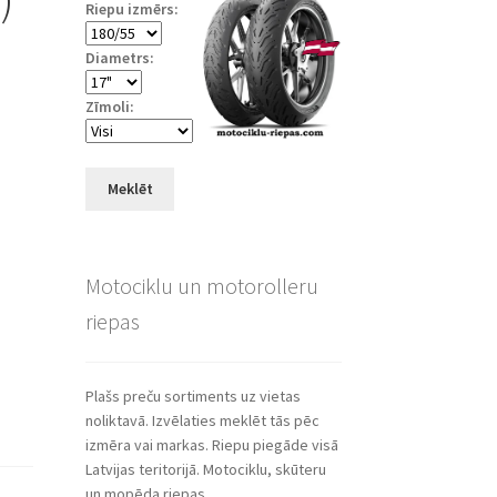
Riepu izmērs:
Diametrs:
Zīmoli:
Meklēt
Motociklu un motorolleru
riepas
Plašs preču sortiments uz vietas
noliktavā. Izvēlaties meklēt tās pēc
izmēra vai markas. Riepu piegāde visā
Latvijas teritorijā. Motociklu, skūteru
un mopēda riepas.