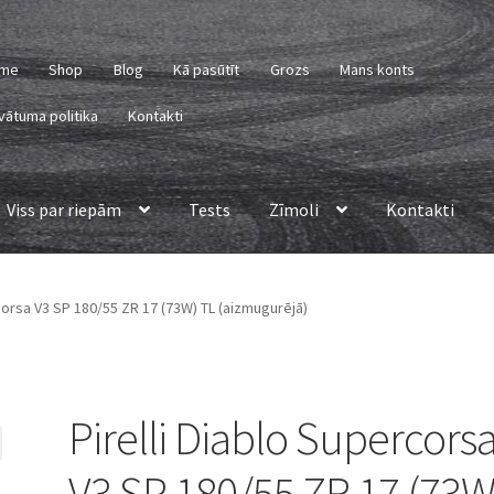
me
Shop
Blog
Kā pasūtīt
Grozs
Mans konts
vātuma politika
Kontakti
Viss par riepām
Tests
Zīmoli
Kontakti
rcorsa V3 SP 180/55 ZR 17 (73W) TL (aizmugurējā)
Pirelli Diablo Supercors
V3 SP 180/55 ZR 17 (73W