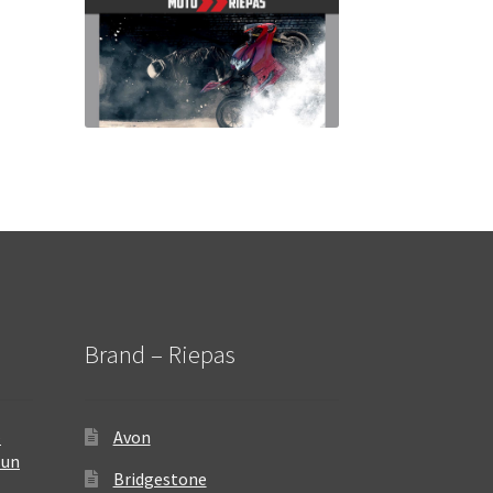
Brand – Riepas
–
Avon
 un
Bridgestone