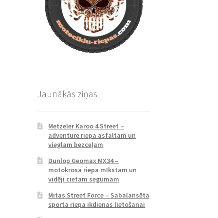
Jaunākās ziņas
Metzeler Karoo 4 Street –
adventure riepa asfaltam un
vieglam bezceļam
Dunlop Geomax MX34 –
motokrosa riepa mīkstam un
vidēji cietam segumam
Mitas Street Force – Sabalansēta
sporta riepa ikdienas lietošanai