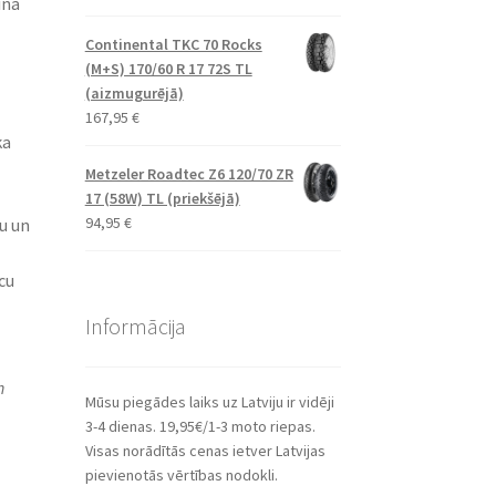
ina
Continental TKC 70 Rocks
(M+S) 170/60 R 17 72S TL
(aizmugurējā)
167,95
€
ka
Metzeler Roadtec Z6 120/70 ZR
17 (58W) TL (priekšējā)
94,95
€
u un
cu
Informācija
n
Mūsu piegādes laiks uz Latviju ir vidēji
3-4 dienas. 19,95€/1-3 moto riepas.
Visas norādītās cenas ietver Latvijas
pievienotās vērtības nodokli.