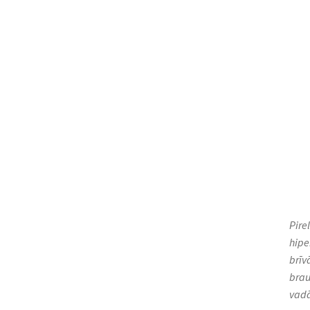
Pire
hipe
brīv
brau
vad