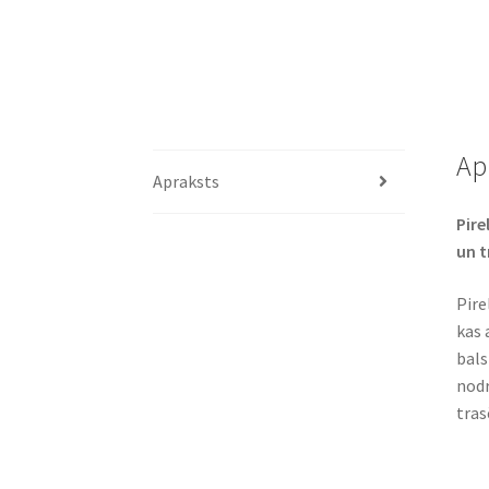
Ap
Apraksts
Pire
un t
Pire
kas 
bals
nodr
tras