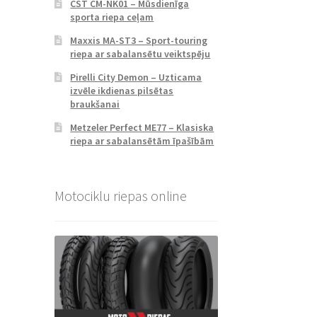
CST CM-NK01 – Mūsdienīga
sporta riepa ceļam
Maxxis MA-ST3 – Sport-touring
riepa ar sabalansētu veiktspēju
Pirelli City Demon – Uzticama
izvēle ikdienas pilsētas
braukšanai
Metzeler Perfect ME77 – Klasiska
riepa ar sabalansētām īpašībām
Motociklu riepas online