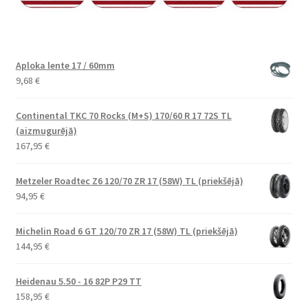
Aploka lente 17 / 60mm
9,68
€
Continental TKC 70 Rocks (M+S) 170/60 R 17 72S TL
(aizmugurējā)
167,95
€
Metzeler Roadtec Z6 120/70 ZR 17 (58W) TL (priekšējā)
94,95
€
Michelin Road 6 GT 120/70 ZR 17 (58W) TL (priekšējā)
144,95
€
Heidenau 5.50 - 16 82P P29 TT
158,95
€