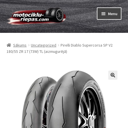
Skip
Skip
Menu
to
to
navigation
content
Expand
Riepas
child
Sākums
Uncategorized
Pirelli Diablo Supercorsa SP V2
menu
Expand
Kameras
180/55 ZR 17 (73W) TL (aizmugurējā)
child
menu
Pasūtīt
Expand
Viss par riepām
child
menu
Tests
Expand
Zīmoli
child
menu
Kontakti