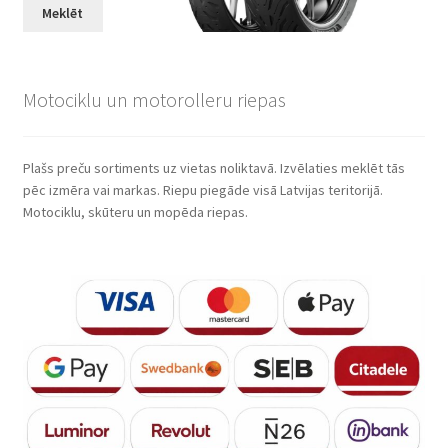
Meklēt
Motociklu un motorolleru riepas
Plašs preču sortiments uz vietas noliktavā. Izvēlaties meklēt tās
pēc izmēra vai markas. Riepu piegāde visā Latvijas teritorijā.
Motociklu, skūteru un mopēda riepas.