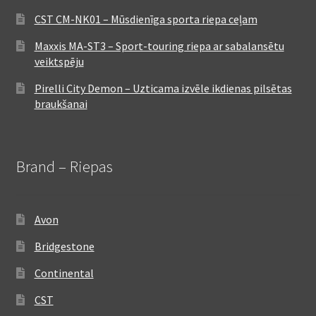
CST CM-NK01 – Mūsdienīga sporta riepa ceļam
Maxxis MA-ST3 – Sport-touring riepa ar sabalansētu
veiktspēju
Pirelli City Demon – Uzticama izvēle ikdienas pilsētas
braukšanai
Brand – Riepas
Avon
Bridgestone
Continental
CST