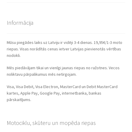
Informācija
Mūsu piegādes laiks uz Latviju ir vidēji 3-4 dienas. 19,95€/1-3 moto
riepas. Visas norādītās cenas ietver Latvijas pievienotās vērtības
nodokli.
Mēs piedāvājam tikai un vienīgi jaunas riepas no ražotnes. Vecos
noliktavu pārpalikumus mēs netirgojam.
Visa, Visa Debit, Visa Electron, MasterCard un Debit MasterCard
kartes, Apple Pay, Google Pay, internetbanka, bankas
pārskaitījums.
Motociklu, skūteru un mopēda riepas