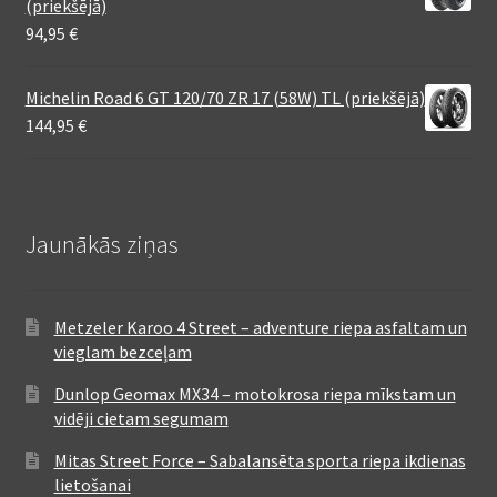
(priekšējā)
94,95
€
Michelin Road 6 GT 120/70 ZR 17 (58W) TL (priekšējā)
144,95
€
Jaunākās ziņas
Metzeler Karoo 4 Street – adventure riepa asfaltam un
vieglam bezceļam
Dunlop Geomax MX34 – motokrosa riepa mīkstam un
vidēji cietam segumam
Mitas Street Force – Sabalansēta sporta riepa ikdienas
lietošanai