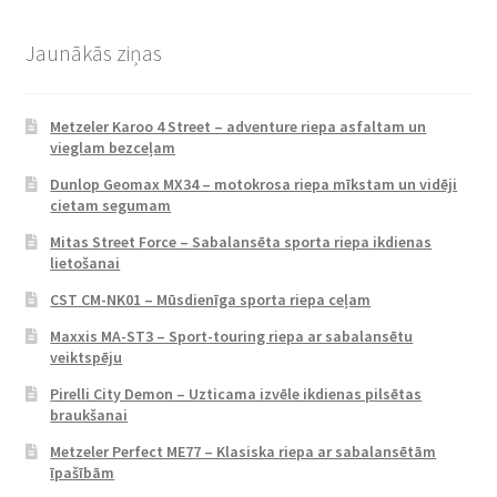
Jaunākās ziņas
Metzeler Karoo 4 Street – adventure riepa asfaltam un
vieglam bezceļam
Dunlop Geomax MX34 – motokrosa riepa mīkstam un vidēji
cietam segumam
Mitas Street Force – Sabalansēta sporta riepa ikdienas
lietošanai
CST CM-NK01 – Mūsdienīga sporta riepa ceļam
Maxxis MA-ST3 – Sport-touring riepa ar sabalansētu
veiktspēju
Pirelli City Demon – Uzticama izvēle ikdienas pilsētas
braukšanai
Metzeler Perfect ME77 – Klasiska riepa ar sabalansētām
īpašībām