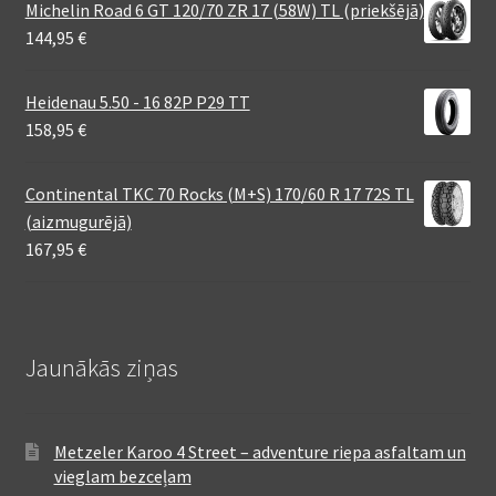
Michelin Road 6 GT 120/70 ZR 17 (58W) TL (priekšējā)
144,95
€
Heidenau 5.50 - 16 82P P29 TT
158,95
€
Continental TKC 70 Rocks (M+S) 170/60 R 17 72S TL
(aizmugurējā)
167,95
€
Jaunākās ziņas
Metzeler Karoo 4 Street – adventure riepa asfaltam un
vieglam bezceļam