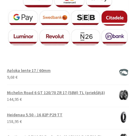
Aploka lente 17 / 60mm
9,68
€
Michelin Road 6 GT 120/70 ZR 17 (58W) TL (priekšējā)
144,95
€
Heidenau 5.50 - 16 82P P29 TT
158,95
€