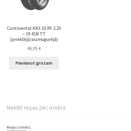
Continental KKS 10 Rf. 2.25
– 19 41B TT
(priekšējā/aizmugurējā)
46,95
€
Pievienot grozam
Meklēt riepas pēc izmēra
Riepu izmērs: