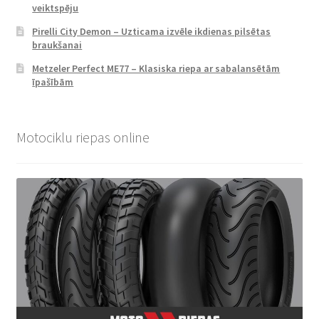
veiktspēju
Pirelli City Demon – Uzticama izvēle ikdienas pilsētas
braukšanai
Metzeler Perfect ME77 – Klasiska riepa ar sabalansētām
īpašībām
Motociklu riepas online