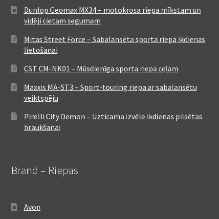
Dunlop Geomax MX34 – motokrosa riepa mīkstam un
vidēji cietam segumam
Mitas Street Force – Sabalansēta sporta riepa ikdienas
lietošanai
CST CM-NK01 – Mūsdienīga sporta riepa ceļam
Maxxis MA-ST3 – Sport-touring riepa ar sabalansētu
veiktspēju
Pirelli City Demon – Uzticama izvēle ikdienas pilsētas
braukšanai
Brand – Riepas
Avon