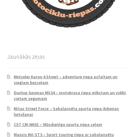
Jaunākās ziņas
Metzeler Karoo 4 Street – adventure riepa asfaltam un
vieglam bezceļam
Dunlop Geomax MX34 – motokrosa riepa mīkstam un vidēji
cietam segumam
Mitas Street Force – Sabalansēta sporta riepa ikdienas
lietošanai
CST CM-NK01 – Mūsdienīga sporta riepa ceļam
Maxxis MA-ST3 – Sport-touring riepa ar sabalansētu