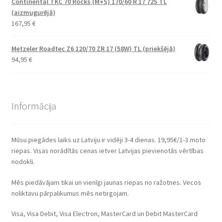
Continental TKC 70 Rocks (M+S) 170/60 R 17 72S TL
(aizmugurējā)
167,95
€
Metzeler Roadtec Z6 120/70 ZR 17 (58W) TL (priekšējā)
94,95
€
Informācija
Mūsu piegādes laiks uz Latviju ir vidēji 3-4 dienas. 19,95€/1-3 moto
riepas. Visas norādītās cenas ietver Latvijas pievienotās vērtības
nodokli.
Mēs piedāvājam tikai un vienīgi jaunas riepas no ražotnes. Vecos
noliktavu pārpalikumus mēs netirgojam.
Visa, Visa Debit, Visa Electron, MasterCard un Debit MasterCard