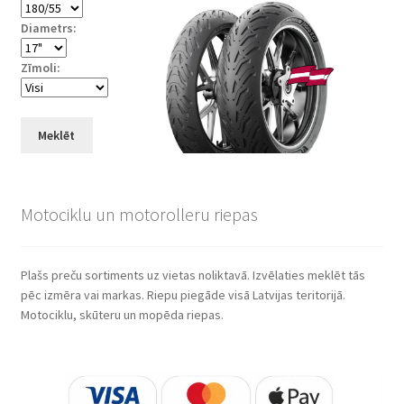
Diametrs:
Zīmoli:
Meklēt
Motociklu un motorolleru riepas
Plašs preču sortiments uz vietas noliktavā. Izvēlaties meklēt tās
pēc izmēra vai markas. Riepu piegāde visā Latvijas teritorijā.
Motociklu, skūteru un mopēda riepas.