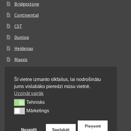
Bridgestone
Continental
CST
Dunlop
Heidenau
Maxxis
Metzeler
Šī vietne izmanto sīkfailus, lai nodrošinātu
Michelin
jums vislabāko pieredzi mūsu vietnē.
Mitas
Uzzināt vairāk
Tehnisks
Tehnisks
Pirelli
Mārketings
Mārketings
Shinko
Pieņemt
Noraidīt
Saglabāt