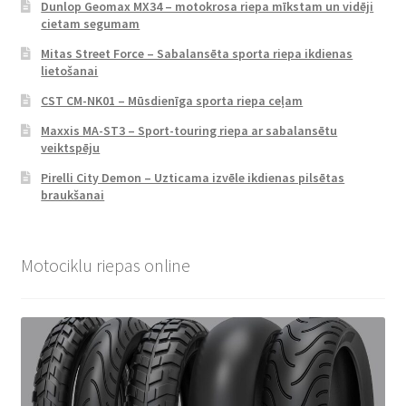
Dunlop Geomax MX34 – motokrosa riepa mīkstam un vidēji
cietam segumam
Mitas Street Force – Sabalansēta sporta riepa ikdienas
lietošanai
CST CM-NK01 – Mūsdienīga sporta riepa ceļam
Maxxis MA-ST3 – Sport-touring riepa ar sabalansētu
veiktspēju
Pirelli City Demon – Uzticama izvēle ikdienas pilsētas
braukšanai
Motociklu riepas online