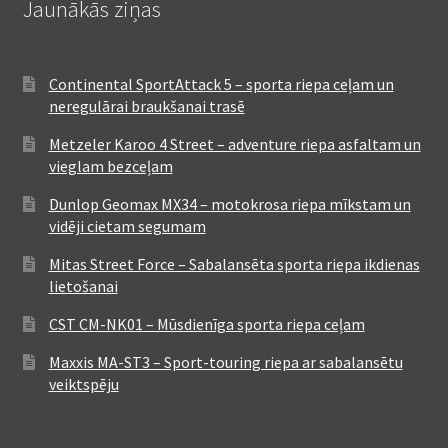
Jaunākās ziņas
Continental SportAttack 5 – sporta riepa ceļam un
neregulārai braukšanai trasē
Metzeler Karoo 4 Street – adventure riepa asfaltam un
vieglam bezceļam
Dunlop Geomax MX34 – motokrosa riepa mīkstam un
vidēji cietam segumam
Mitas Street Force – Sabalansēta sporta riepa ikdienas
lietošanai
CST CM-NK01 – Mūsdienīga sporta riepa ceļam
Maxxis MA-ST3 – Sport-touring riepa ar sabalansētu
veiktspēju