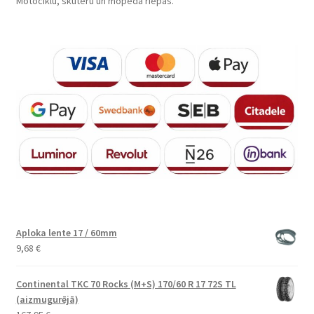
Motociklu, skūteru un mopēda riepas.
Aploka lente 17 / 60mm
9,68
€
Continental TKC 70 Rocks (M+S) 170/60 R 17 72S TL
(aizmugurējā)