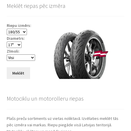
Meklēt riepas pēc izmēra
Riepu izmērs:
Diametrs:
Zīmoli:
Meklēt
Motociklu un motorolleru riepas
Plašs preču sortiments uz vietas noliktavā. Izvēlaties meklēt tās
pēc izmēra vai markas. Riepu piegāde visā Latvijas teritorijā.