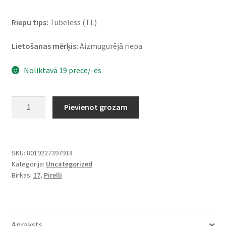
Riepu tips:
Tubeless (TL)
Lietošanas mērķis:
Aizmugurējā riepa
Noliktavā 19 prece/-es
Pirelli
Pievienot grozam
Diablo
Rosso
IV
150/60
SKU:
8019227397918
Kategorija:
Uncategorized
ZR
Birkas:
17
,
Pirelli
17
66W
TL
(aizmugurējā)
Apraksts