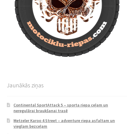
Jaunākās ziņas
Continental SportAttack 5 – sporta riepa ceļam un
neregulārai braukšanai trasē
Metzeler Karoo 4 Street – adventure riepa asfaltam un
vieglam bezceļam