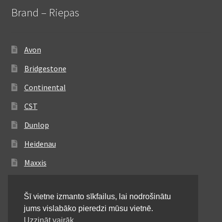
Brand – Riepas
Avon
Bridgestone
Continental
CST
Dunlop
Heidenau
Maxxis
Metzeler
Šī vietne izmanto sīkfailus, lai nodrošinātu
Michelin
jums vislabāko pieredzi mūsu vietnē.
Mitas
Uzzināt vairāk