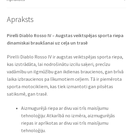
daudzums
Apraksts
Pirelli Diablo Rosso IV – Augstas veiktspējas sporta riepa
dinamiskai braukšanai uz ceļa un trasē
Pirelli Diablo Rosso IV ir augstas veiktspējas sporta riepa,
kas izstrādāta, lai nodrošinātu izcilu saķeri, precīzu
vadāmību un ilgmūžību gan ikdienas braucienos, gan brīvā
laika izbraucienos pa līkumotiem ceļiem. Tā ir piemērota
sporta motocikliem, kas tiek izmantoti gan pilsētas
satiksmē, gan trasē.
Aizmugurējā riepa ar divu vai trīs maisījumu
tehnoloģiju: Atkarībā no izmēra, aizmugurējās
riepas ir aprīkotas ar divu vai trīs maisījumu
tehnoloģiju.