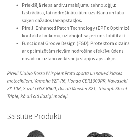
Priekšējā riepa ar divu maisījumu tehnoloģiju:
Izstrādāta, lai nodrošinātu ātru uzsilšanu un labu
saķeri dažādos laikapstākļos.
Pirelli Enhanced Patch Technology (EPT): Optimizē
kontakta laukumu, uzlabojot saķeri un stabilitāti.
Functional Groove Design (FGD): Protektora dizains
ar optimizētām rievām nodrošina efektīvu ūdens
novadi un uzlabo veiktspēju slapjos apstākļos.
Pirelli Diablo Rosso IV ir piemērota sporta un naked klases
motocikliem. Yamaha YZF-R6, Honda CBR1000RR, Kawasaki
ZX-10R, Suzuki GSX-R600, Ducati Monster 821, Triumph Street
Triple, kā arī citi līdzīgi modeļi.
Saistītie Produkti