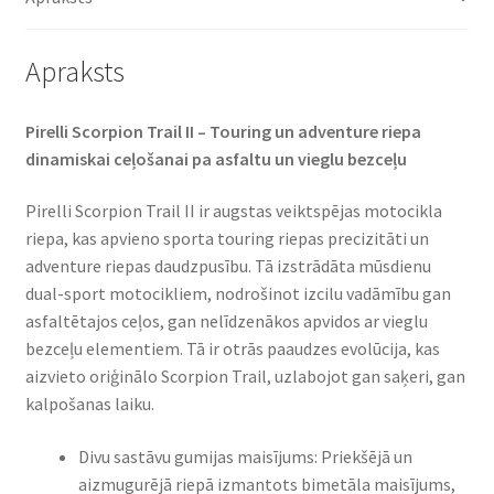
daudzums
Apraksts
Pirelli Scorpion Trail II – Touring un adventure riepa
dinamiskai ceļošanai pa asfaltu un vieglu bezceļu
Pirelli Scorpion Trail II ir augstas veiktspējas motocikla
riepa, kas apvieno sporta touring riepas precizitāti un
adventure riepas daudzpusību. Tā izstrādāta mūsdienu
dual-sport motocikliem, nodrošinot izcilu vadāmību gan
asfaltētajos ceļos, gan nelīdzenākos apvidos ar vieglu
bezceļu elementiem. Tā ir otrās paaudzes evolūcija, kas
aizvieto oriģinālo Scorpion Trail, uzlabojot gan saķeri, gan
kalpošanas laiku.
Divu sastāvu gumijas maisījums: Priekšējā un
aizmugurējā riepā izmantots bimetāla maisījums,