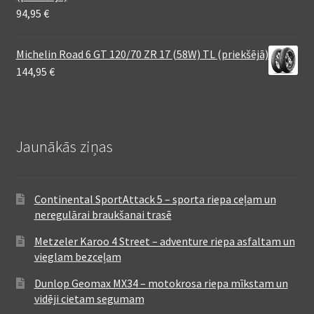
94,95
€
Michelin Road 6 GT 120/70 ZR 17 (58W) TL (priekšējā)
144,95
€
Jaunākās ziņas
Continental SportAttack 5 – sporta riepa ceļam un
neregulārai braukšanai trasē
Metzeler Karoo 4 Street – adventure riepa asfaltam un
vieglam bezceļam
Dunlop Geomax MX34 – motokrosa riepa mīkstam un
vidēji cietam segumam