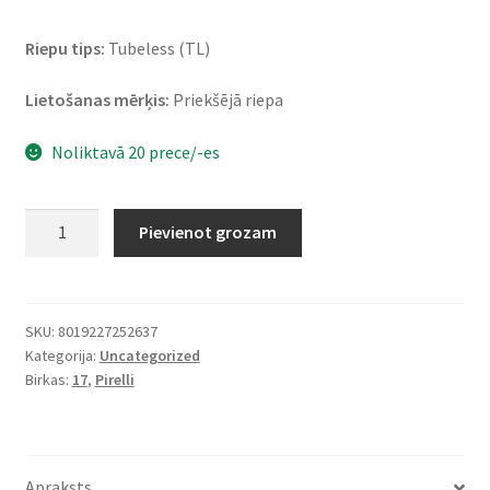
Riepu tips:
Tubeless (TL)
Lietošanas mērķis:
Priekšējā riepa
Noliktavā 20 prece/-es
Pirelli
Pievienot grozam
Scorpion
Trail
II
120/70
SKU:
8019227252637
Kategorija:
Uncategorized
ZR
Birkas:
17
,
Pirelli
17
(58W)
TL
(priekšējā)
Apraksts