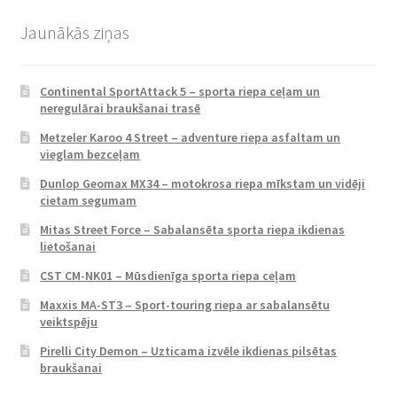
Jaunākās ziņas
Continental SportAttack 5 – sporta riepa ceļam un
neregulārai braukšanai trasē
Metzeler Karoo 4 Street – adventure riepa asfaltam un
vieglam bezceļam
Dunlop Geomax MX34 – motokrosa riepa mīkstam un vidēji
cietam segumam
Mitas Street Force – Sabalansēta sporta riepa ikdienas
lietošanai
CST CM-NK01 – Mūsdienīga sporta riepa ceļam
Maxxis MA-ST3 – Sport-touring riepa ar sabalansētu
veiktspēju
Pirelli City Demon – Uzticama izvēle ikdienas pilsētas
braukšanai