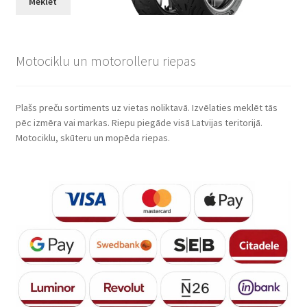
Meklēt
Motociklu un motorolleru riepas
Plašs preču sortiments uz vietas noliktavā. Izvēlaties meklēt tās
pēc izmēra vai markas. Riepu piegāde visā Latvijas teritorijā.
Motociklu, skūteru un mopēda riepas.