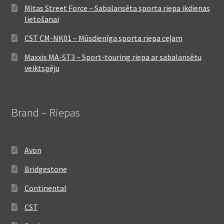
Mitas Street Force – Sabalansēta sporta riepa ikdienas
lietošanai
CST CM-NK01 – Mūsdienīga sporta riepa ceļam
Maxxis MA-ST3 – Sport-touring riepa ar sabalansētu
veiktspēju
Brand – Riepas
Avon
Bridgestone
Continental
CST