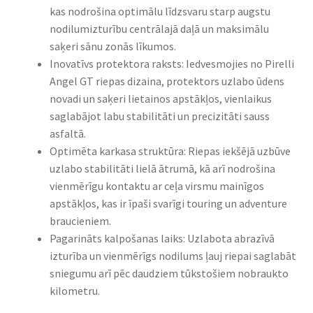
kas nodrošina optimālu līdzsvaru starp augstu
nodilumizturību centrālajā daļā un maksimālu
saķeri sānu zonās līkumos.
Inovatīvs protektora raksts: Iedvesmojies no Pirelli
Angel GT riepas dizaina, protektors uzlabo ūdens
novadi un saķeri lietainos apstākļos, vienlaikus
saglabājot labu stabilitāti un precizitāti sauss
asfaltā.
Optimēta karkasa struktūra: Riepas iekšējā uzbūve
uzlabo stabilitāti lielā ātrumā, kā arī nodrošina
vienmērīgu kontaktu ar ceļa virsmu mainīgos
apstākļos, kas ir īpaši svarīgi touring un adventure
braucieniem.
Pagarināts kalpošanas laiks: Uzlabota abrazīvā
izturība un vienmērīgs nodilums ļauj riepai saglabāt
sniegumu arī pēc daudziem tūkstošiem nobraukto
kilometru.