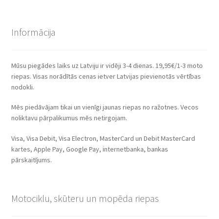
Informācija
Mūsu piegādes laiks uz Latviju ir vidēji 3-4 dienas. 19,95€/1-3 moto
riepas. Visas norādītās cenas ietver Latvijas pievienotās vērtības
nodokli.
Mēs piedāvājam tikai un vienīgi jaunas riepas no ražotnes. Vecos
noliktavu pārpalikumus mēs netirgojam.
Visa, Visa Debit, Visa Electron, MasterCard un Debit MasterCard
kartes, Apple Pay, Google Pay, internetbanka, bankas
pārskaitījums.
Motociklu, skūteru un mopēda riepas