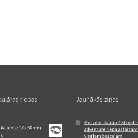
ulāras riepas
Jaunākās ziņas
Metzeler Karoo 4 Street 
ka lente 17 / 60mm
adventure riepa asfaltam
8
€
vieglam bezceļam