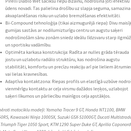
Pirelli Diablo Wet sacīkšu riepu dizainu, nodrošina ļoti efektīvu
ūdens novadi. Tas palielina drošību uz slapja seguma, samazina
akvaplanēšanas risku un uzlabo bremzēšanas efektivitāti.
Bi-Compound tehnoloģija (tikai aizmugurējā riepa): Divu maisī
gumijas sastāvs ar nodilumizturīgu centru un augstu saķeri
nodrošinošām sānu zonām sniedz ideālu līdzsvaru starp ilgmūž
un sportisku vadāmību.
Optimēta karkasa konstrukcija: Radīta ar nulles grāda tērauda
jostu un uzlabotu radiālo struktūru, kas nodrošina augstu
stabilitāti, komfortu un precīzu reakciju arī pie lieliem ātrumi
vai lielas kravnesības.
Adaptīva kontaktzona: Riepas profils un elastīgā uzbūve nodro
vienmērīgu kontaktu ar ceļa virsmu dažādos leņķos, uzlabojot
saķeri līkumos un pārliecību mainīgos ceļa apstākļos.
ēroti motociklu modeļi: Yamaha Tracer 9 GT, Honda NT1100, BMW
0RS, Kawasaki Ninja 1000SX, Suzuki GSX-S1000GT, Ducati Multistrad
 Triumph Tiger 1050 Sport, KTM 1290 Super Duke GT, Aprilia Caponord