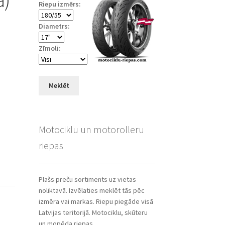
Riepu izmērs:
Diametrs:
Zīmoli:
Meklēt
Motociklu un motorolleru
riepas
Plašs preču sortiments uz vietas
noliktavā. Izvēlaties meklēt tās pēc
izmēra vai markas. Riepu piegāde visā
Latvijas teritorijā. Motociklu, skūteru
un mopēda riepas.