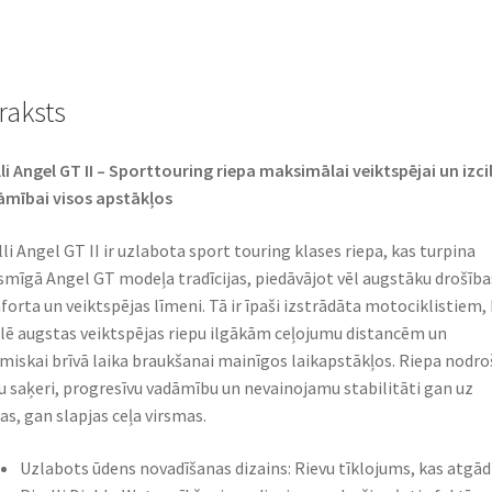
(58W)
TL
(priekšējā)
raksts
daudzums
lli Angel GT II – Sporttouring riepa maksimālai veiktspējai un izci
mībai visos apstākļos
lli Angel GT II ir uzlabota sport touring klases riepa, kas turpina
smīgā Angel GT modeļa tradīcijas, piedāvājot vēl augstāku drošība
orta un veiktspējas līmeni. Tā ir īpaši izstrādāta motociklistiem, 
ē augstas veiktspējas riepu ilgākām ceļojumu distancēm un
miskai brīvā laika braukšanai mainīgos laikapstākļos. Riepa nodro
lu saķeri, progresīvu vadāmību un nevainojamu stabilitāti gan uz
as, gan slapjas ceļa virsmas.
Uzlabots ūdens novadīšanas dizains: Rievu tīklojums, kas atgād