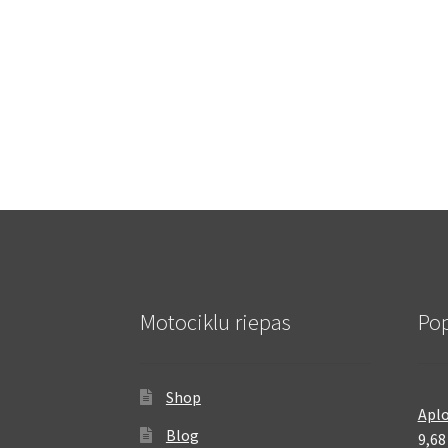
Motociklu riepas
Pop
Shop
Aplo
Blog
9,6