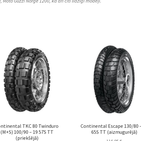
, Moto Guzzi Norge 1200, kā arī citi līdzīgi modeļi.
ntinental TKC 80 Twinduro
Continental Escape 130/80 
(M+S) 100/90 – 19 57S TT
65S TT (aizmugurējā)
(priekšējā)