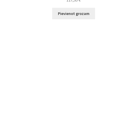
127,95
€
Pievienot grozam