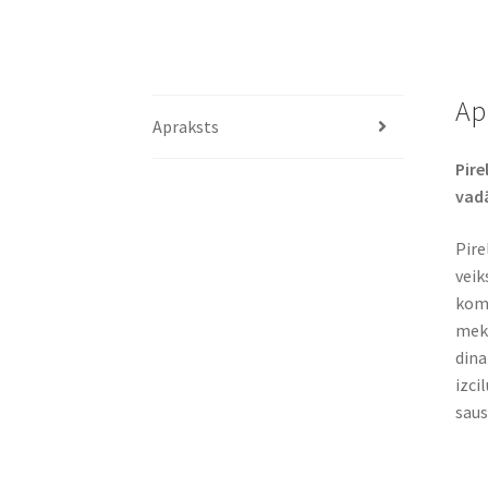
Ap
Apraksts
Pire
vadā
Pire
veik
komf
mekl
dina
izci
saus