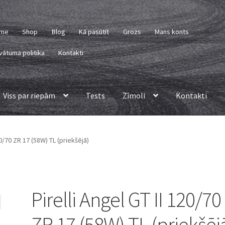
me
Shop
Blog
Kā pasūtīt
Grozs
Mans konts
vātuma politika
Kontakti
Viss par riepām
Tests
Zīmoli
Kontakti
20/70 ZR 17 (58W) TL (priekšējā)
Pirelli Angel GT II 120/70
ZR 17 (58W) TL (priekšēj