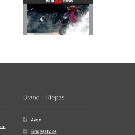
Brand – Riepas
–
Avon
 un
Bridgestone