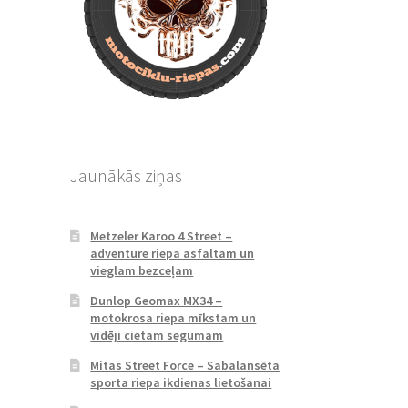
Jaunākās ziņas
Metzeler Karoo 4 Street –
adventure riepa asfaltam un
vieglam bezceļam
Dunlop Geomax MX34 –
motokrosa riepa mīkstam un
vidēji cietam segumam
Mitas Street Force – Sabalansēta
sporta riepa ikdienas lietošanai