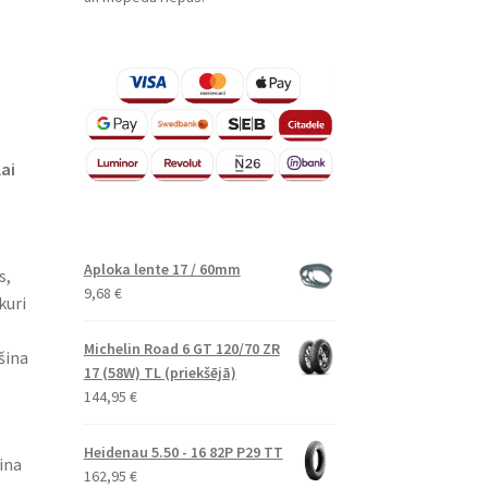
lai
Aploka lente 17 / 60mm
s,
9,68
€
kuri
Michelin Road 6 GT 120/70 ZR
šina
17 (58W) TL (priekšējā)
144,95
€
Heidenau 5.50 - 16 82P P29 TT
ina
162,95
€