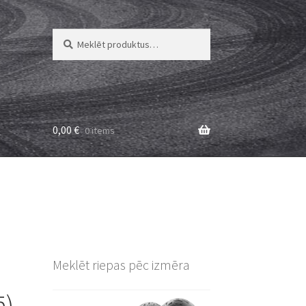
Meklēt:
Meklēt
0,00
€
0 items
Meklēt riepas pēc izmēra
ā)