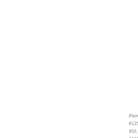
Piem
R125
950,