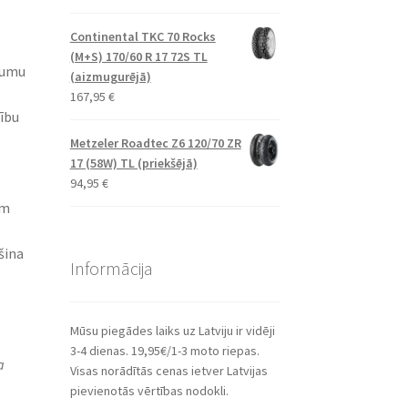
Continental TKC 70 Rocks
(M+S) 170/60 R 17 72S TL
jumu
(aizmugurējā)
167,95
€
ību
Metzeler Roadtec Z6 120/70 ZR
17 (58W) TL (priekšējā)
94,95
€
em
šina
Informācija
Mūsu piegādes laiks uz Latviju ir vidēji
3-4 dienas. 19,95€/1-3 moto riepas.
a
Visas norādītās cenas ietver Latvijas
pievienotās vērtības nodokli.