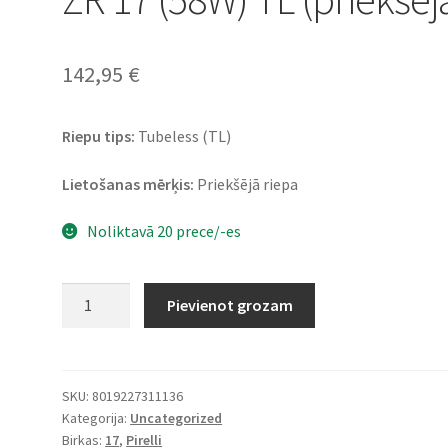
142,95
€
Riepu tips:
Tubeless (TL)
Lietošanas mērķis:
Priekšējā riepa
Noliktavā 20 prece/-es
Pirelli
Pievienot grozam
Angel
GT
II
120/70
SKU:
8019227311136
Kategorija:
Uncategorized
ZR
Birkas:
17
,
Pirelli
17