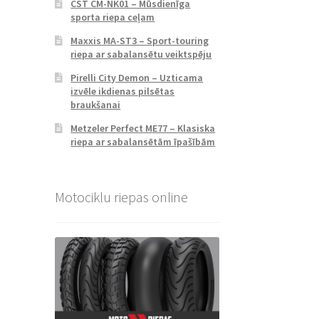
CST CM-NK01 – Mūsdienīga
sporta riepa ceļam
Maxxis MA-ST3 – Sport-touring
riepa ar sabalansētu veiktspēju
Pirelli City Demon – Uzticama
izvēle ikdienas pilsētas
braukšanai
Metzeler Perfect ME77 – Klasiska
riepa ar sabalansētām īpašībām
Motociklu riepas online