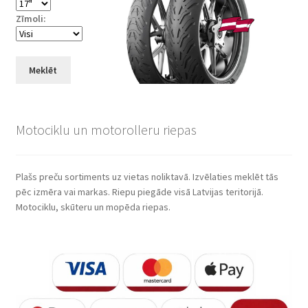
Zīmoli:
Meklēt
Motociklu un motorolleru riepas
Plašs preču sortiments uz vietas noliktavā. Izvēlaties meklēt tās
pēc izmēra vai markas. Riepu piegāde visā Latvijas teritorijā.
Motociklu, skūteru un mopēda riepas.