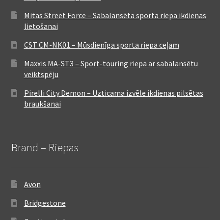
Mitas Street Force – Sabalansēta sporta riepa ikdienas
lietošanai
CST CM-NK01 – Mūsdienīga sporta riepa ceļam
Maxxis MA-ST3 – Sport-touring riepa ar sabalansētu
veiktspēju
Pirelli City Demon – Uzticama izvēle ikdienas pilsētas
braukšanai
Brand – Riepas
Avon
Bridgestone