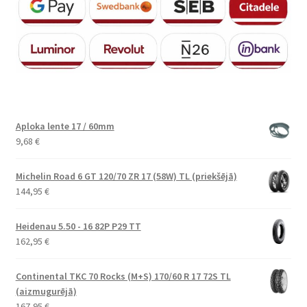
Aploka lente 17 / 60mm
9,68
€
Michelin Road 6 GT 120/70 ZR 17 (58W) TL (priekšējā)
144,95
€
Heidenau 5.50 - 16 82P P29 TT
162,95
€
Continental TKC 70 Rocks (M+S) 170/60 R 17 72S TL
(aizmugurējā)
167,95
€