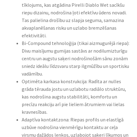
tīklojums, kas atgādina Pirelli Diablo Wet sacīkšu
riepu dizainu, nodrošina ļoti efektīvu ūdens novadi.
Tas palielina drošību uz slapja seguma, samazina
akvaplanēšanas risku un uzlabo bremzēšanas
efektivitāti.
Bi-Compound tehnoloģija (tikai aizmugurējā riepa):
Divu maisījumu gumijas sastāvs ar nodilumizturīgu
centru un augstu saķeri nodrošinošām sānu zonām
sniedz ideālu līdzsvaru starp ilgmūžību un sportisku
vadāmību.
Optimēta karkasa konstrukcija: Radīta ar nulles
grāda tērauda jostu un uzlabotu radiālo struktūru,
kas nodrošina augstu stabilitāti, komfortu un
precīzu reakciju arī pie lieliem ātrumiem vai lielas
kravnesības.
Adaptīva kontaktzona: Riepas profils un elastīgā
uzbūve nodrošina vienmērīgu kontaktu ar ceļa
virsmu dažādos leņķos, uzlabojot saķeri līkumos un