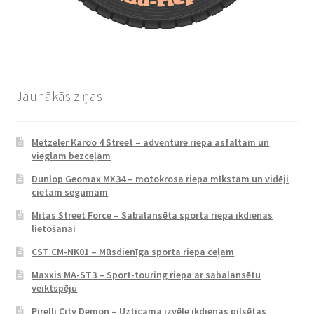
Jaunākās ziņas
Metzeler Karoo 4 Street – adventure riepa asfaltam un
vieglam bezceļam
Dunlop Geomax MX34 – motokrosa riepa mīkstam un vidēji
cietam segumam
Mitas Street Force – Sabalansēta sporta riepa ikdienas
lietošanai
CST CM-NK01 – Mūsdienīga sporta riepa ceļam
Maxxis MA-ST3 – Sport-touring riepa ar sabalansētu
veiktspēju
Pirelli City Demon – Uzticama izvēle ikdienas pilsētas