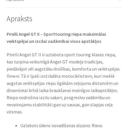
daudzums
Apraksts
Pirelli Angel GT II – Sporttouring riepa maksimālai
veiktspējai un izcilai vadāmībai visos apstākļos
Pirelli Angel GT II ir uzlabota sport touring klases riepa,
kas turpina veiksmīgā Angel GT modeļa tradīcijas,
piedāvājot vēl augstāku drošības, komforta un veiktspējas
līmeni. Tā ir īpaši izstrādāta motociklistiem, kuri meklē
augstas veiktspējas riepu ilgākām ceļojumu distancēm un
dinamiskai brīvā laika braukšanai mainīgos laikapstākļos.
Riepa nodrošina izcilu saķeri, progresīvu vadāmību un
nevainojamu stabilitāti gan uz sausas, gan slapjas ceļa
virsmas.
Uzlabots ūdens novadīšanas dizains: Rievu