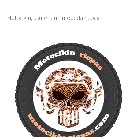
Motociklu, skūteru un mopēda riepas