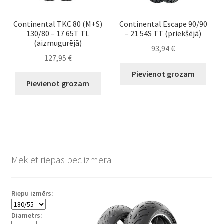
Continental TKC 80 (M+S)
Continental Escape 90/90
130/80 – 17 65T TL
– 21 54S TT (priekšējā)
(aizmugurējā)
93,94
€
127,95
€
Pievienot grozam
Pievienot grozam
Meklēt riepas pēc izmēra
Riepu izmērs:
Diametrs: