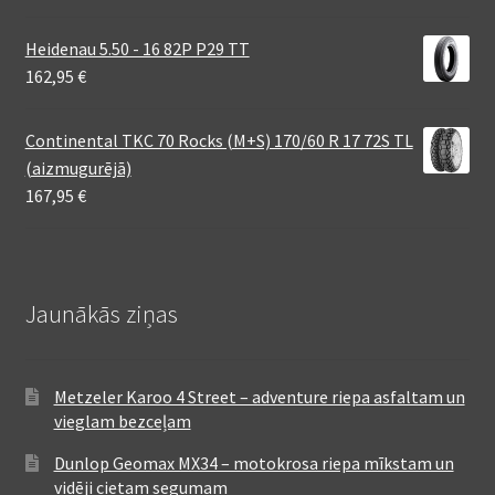
Heidenau 5.50 - 16 82P P29 TT
162,95
€
Continental TKC 70 Rocks (M+S) 170/60 R 17 72S TL
(aizmugurējā)
167,95
€
Jaunākās ziņas
Metzeler Karoo 4 Street – adventure riepa asfaltam un
vieglam bezceļam
Dunlop Geomax MX34 – motokrosa riepa mīkstam un
vidēji cietam segumam