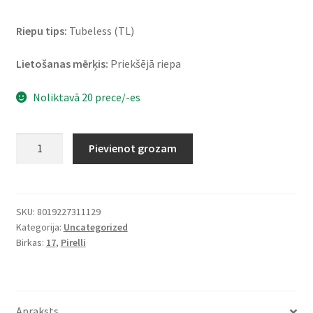
Riepu tips:
Tubeless (TL)
Lietošanas mērķis:
Priekšējā riepa
Noliktavā 20 prece/-es
Pirelli
Pievienot grozam
Angel
GT
II
120/60
SKU:
8019227311129
Kategorija:
Uncategorized
ZR
Birkas:
17
,
Pirelli
17
(55W)
TL
(priekšējā)
Apraksts