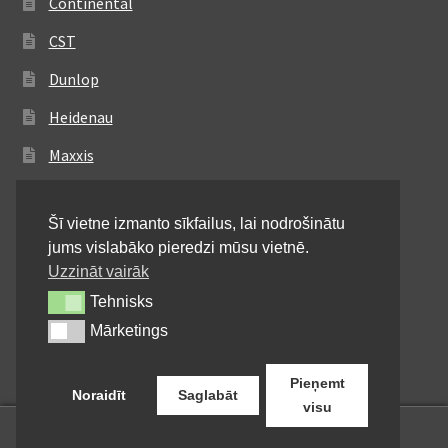
Continental
CST
Dunlop
Heidenau
Maxxis
Metzeler
Šī vietne izmanto sīkfailus, lai nodrošinātu
Michelin
jums vislabāko pieredzi mūsu vietnē.
Mitas
Uzzināt vairāk
Tehnisks
Tehnisks
Pirelli
Mārketings
Mārketings
Shinko
Pieņemt
Noraidīt
Saglabāt
visu
0