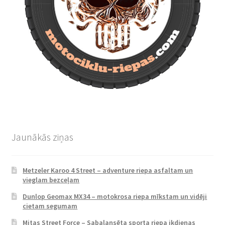
Jaunākās ziņas
Metzeler Karoo 4 Street – adventure riepa asfaltam un
vieglam bezceļam
Dunlop Geomax MX34 – motokrosa riepa mīkstam un vidēji
cietam segumam
Mitas Street Force – Sabalansēta sporta riepa ikdienas