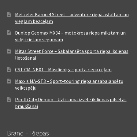
Metzeler Karoo 4 Street – adventure riepa asfaltam un
vieglam bezceļam
Dunlop Geomax MX34 – motokrosa riepa mīkstam un
vidēji cietam segumam
Mitas Street Force – Sabalansēta sporta riepa ikdienas
lietošanai
CST CM-NK01 – Mūsdienīga sporta riepa ceļam
Maxxis MA-ST3 – Sport-touring riepa ar sabalansētu
veiktspēju
Pirelli City Demon – Uzticama izvēle ikdienas pilsētas
braukšanai
Brand – Riepas