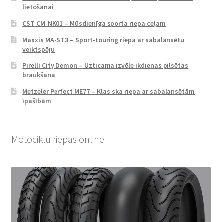
lietošanai
CST CM-NK01 – Mūsdienīga sporta riepa ceļam
Maxxis MA-ST3 – Sport-touring riepa ar sabalansētu
veiktspēju
Pirelli City Demon – Uzticama izvēle ikdienas pilsētas
braukšanai
Metzeler Perfect ME77 – Klasiska riepa ar sabalansētām
īpašībām
Motociklu riepas online