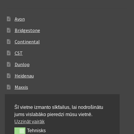
Avon
Bridgestone
Continental
CST
Dunlop
Heidenau
Maxxis
Metzeler
Šī vietne izmanto sīkfailus, lai nodrošinātu
Michelin
jums vislabāko pieredzi mūsu vietnē.
Mitas
Uzzināt vairāk
Tehnisks
Tehnisks
Pirelli