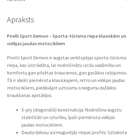
Apraksts
Pirelli Sport Demon – Sporta-tūrisma riepa klasiskām un
vidējas jaudas motocikliem
Pirelli Sport Demon ir augstas veiktspējas sporta-tūrisma
riepa, kas izstrādāta, lai nodrošinātu izcilu vadāmību un
komfortu gan pilsētas braucienos, gan garākos ceļojumos.
Tā ir ideāli piemērota klasiskajiem, retro un vidējas jaudas
motocikliem, piedāvājot uzticamu sniegumu dažādos
braukšanas apstākļos.
X-ply (diagonālā) konstrukcija: Nodrošina augstu
stabilitāti un izturību, īpaši piemērota vidējas
jaudas motocikliem.
Daudzrādiusu aizmugurējās riepas profils: Uzlabota