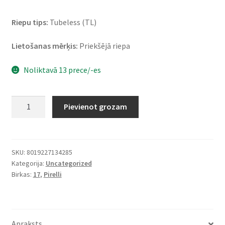
Riepu tips:
Tubeless (TL)
Lietošanas mērķis:
Priekšējā riepa
Noliktavā 13 prece/-es
Pirelli
Pievienot grozam
Sport
Demon
100/80
-
SKU:
8019227134285
Kategorija:
Uncategorized
17
Birkas:
17
,
Pirelli
52H
TL
(priekšējā)
daudzums
Apraksts