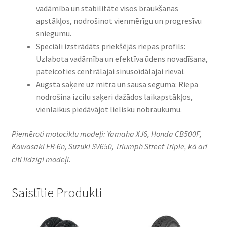
vadāmība un stabilitāte visos braukšanas
apstākļos, nodrošinot vienmērīgu un progresīvu
sniegumu.
Speciāli izstrādāts priekšējās riepas profils:
Uzlabota vadāmība un efektīva ūdens novadīšana,
pateicoties centrālajai sinusoīdālajai rievai.
Augsta saķere uz mitra un sausa seguma: Riepa
nodrošina izcilu saķeri dažādos laikapstākļos,
vienlaikus piedāvājot lielisku nobraukumu.
Piemēroti motociklu modeļi: Yamaha XJ6, Honda CB500F,
Kawasaki ER-6n, Suzuki SV650, Triumph Street Triple, kā arī
citi līdzīgi modeļi.
Saistītie Produkti