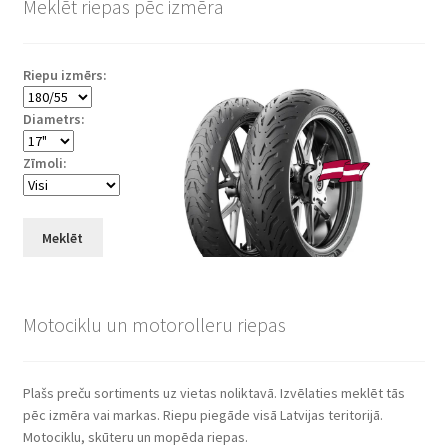
Meklēt riepas pēc izmēra
Riepu izmērs:
Diametrs:
Zīmoli:
Meklēt
Motociklu un motorolleru riepas
Plašs preču sortiments uz vietas noliktavā. Izvēlaties meklēt tās
pēc izmēra vai markas. Riepu piegāde visā Latvijas teritorijā.
Motociklu, skūteru un mopēda riepas.