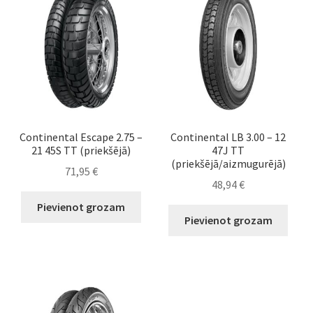
Continental Escape 2.75 –
Continental LB 3.00 – 12
21 45S TT (priekšējā)
47J TT
(priekšējā/aizmugurējā)
71,95
€
48,94
€
Pievienot grozam
Pievienot grozam