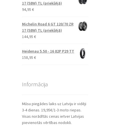
17 (58W) TL (priekšējā)
94,95
€
Michelin Road 6 GT 120/70 ZR
17 (58W) TL (priekšējā)
144,95
€
Heidenau 5.50 - 16 82P P29 TT
158,95
€
Informācija
Mūsu piegādes laiks uz Latviju ir vidēji
3-4 dienas. 19,95€/1-3 moto riepas.
Visas norādītās cenas ietver Latvijas
pievienotās vērtības nodokli.