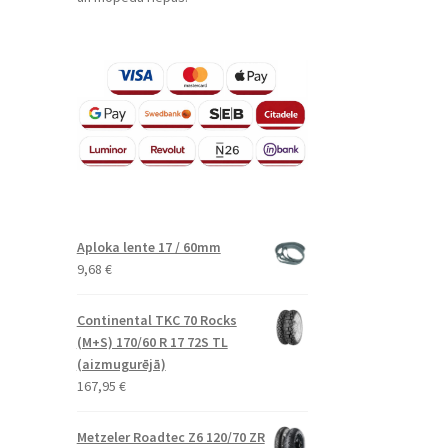
Aploka lente 17 / 60mm
9,68
€
Continental TKC 70 Rocks
(M+S) 170/60 R 17 72S TL
(aizmugurējā)
167,95
€
Metzeler Roadtec Z6 120/70 ZR