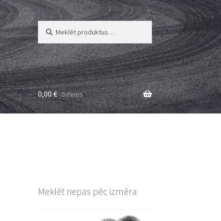
Meklēt:
Meklēt
0,00
€
0 items
Meklēt riepas pēc izmēra