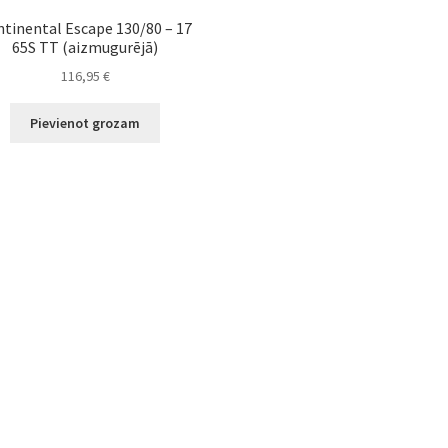
tinental Escape 130/80 – 17
65S TT (aizmugurējā)
116,95
€
Pievienot grozam