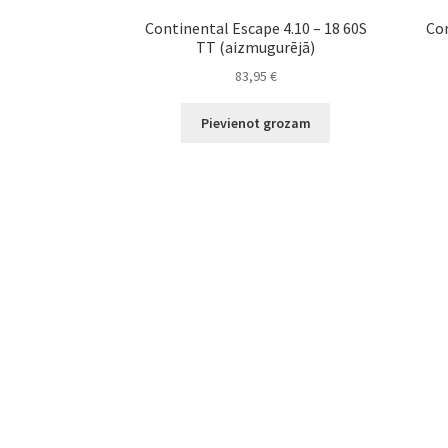
Continental Escape 4.10 – 18 60S
Con
TT (aizmugurējā)
83,95
€
Pievienot grozam