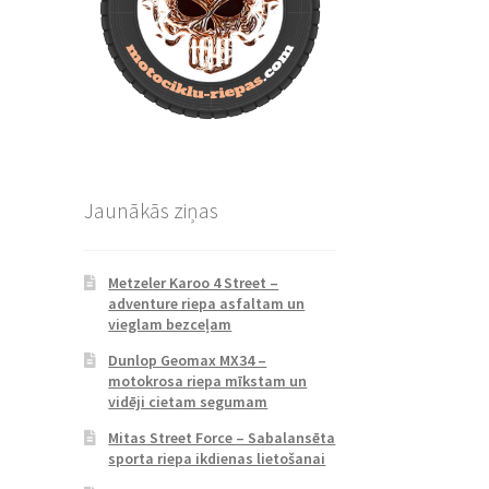
Jaunākās ziņas
Metzeler Karoo 4 Street –
adventure riepa asfaltam un
vieglam bezceļam
Dunlop Geomax MX34 –
motokrosa riepa mīkstam un
vidēji cietam segumam
Mitas Street Force – Sabalansēta
sporta riepa ikdienas lietošanai