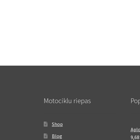
Motociklu riepas
Pop
Shop
Aplo
Blog
9,6