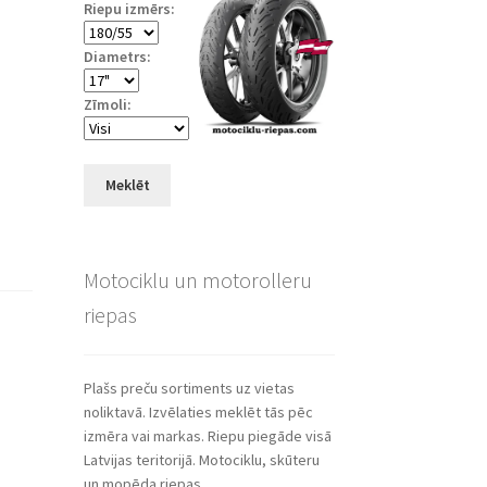
Riepu izmērs:
Diametrs:
Zīmoli:
Meklēt
Motociklu un motorolleru
riepas
Plašs preču sortiments uz vietas
noliktavā. Izvēlaties meklēt tās pēc
izmēra vai markas. Riepu piegāde visā
Latvijas teritorijā. Motociklu, skūteru
un mopēda riepas.