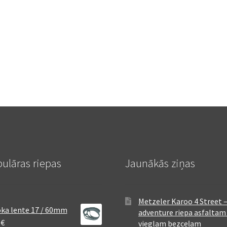
ulāras riepas
Jaunākās ziņas
Metzeler Karoo 4 Street 
ka lente 17 / 60mm
adventure riepa asfaltam
8
€
vieglam bezceļam