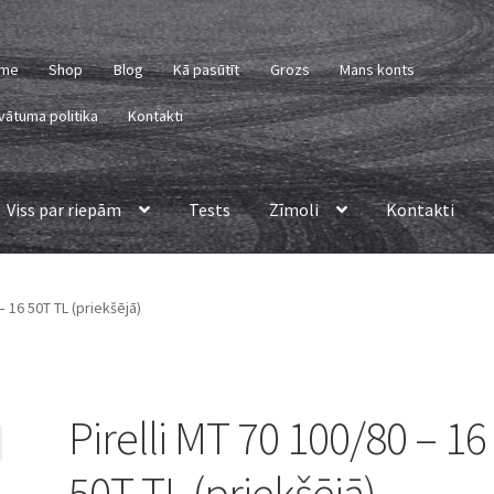
me
Shop
Blog
Kā pasūtīt
Grozs
Mans konts
vātuma politika
Kontakti
Viss par riepām
Tests
Zīmoli
Kontakti
– 16 50T TL (priekšējā)
Pirelli MT 70 100/80 – 16
50T TL (priekšējā)