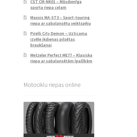
CST CM-NK01 – Mūsdienīga
sporta riepa ceļam
Maxxis MA-ST3 – Sport-touring
riepa ar sabalansētu veiktspēju
Pirelli City Demon – Uzticama
izvēle ikdienas pilsētas
braukšanai
Metzeler Perfect ME77 – Klasiska
riepa ar sabalansētām īpašībām
Motociklu riepas online