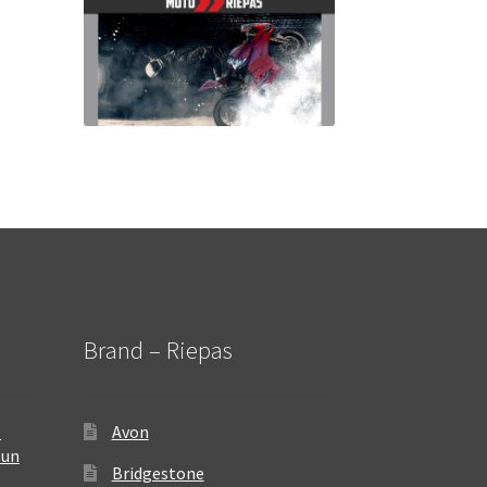
Brand – Riepas
–
Avon
 un
Bridgestone