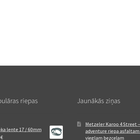
ulāras riepas
Jaunākās ziņas
Metzeler Karoo 4 Street 
ka lente 17 / 60mm
adventure riepa asfaltam
8
€
vieglam bezceļam