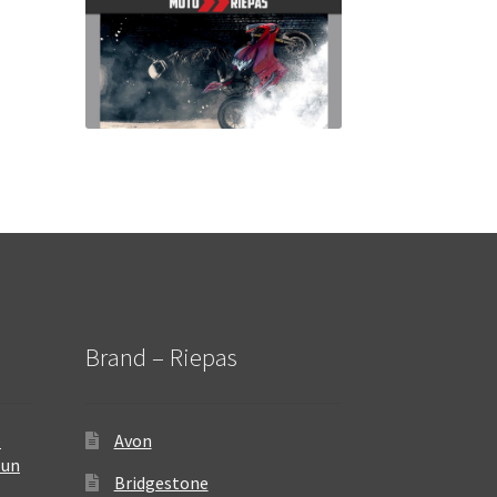
Brand – Riepas
–
Avon
 un
Bridgestone