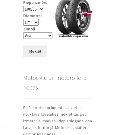
Riepu izmērs:
Diametrs:
Zīmoli:
Meklēt
Motociklu un motorolleru
riepas
Plašs preču sortiments uz vietas
noliktavā. Izvēlaties meklēt tās pēc
izmēra vai markas. Riepu piegāde visā
Latvijas teritorijā. Motociklu, skūteru
un mopēda riepas.