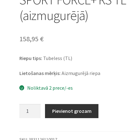
(aizmugurējā)
158,95
€
Riepu tips:
Tubeless (TL)
Lietošanas mērķis:
Aizmugurējā riepa
Noliktavā 2 prece/-es
Mitas
Pievienot grozam
200/50
ZR
17
(78W)
SKU:
3831126110017