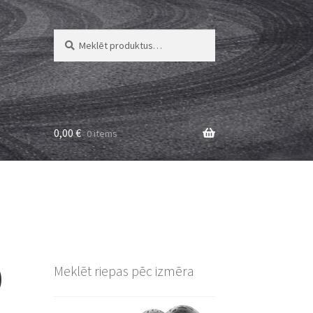
Meklēt:
Meklēt
0,00
€
0 items
)
Meklēt riepas pēc izmēra