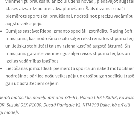
vienmērīgu braukšanu ar izcilu ūdens novadi, piedāvājot augstā
klases aizsardzību pret akvaplanēšanu. Šāds dizains ir īpaši
piemērots sportiskai braukšanai, nodrošinot precīzu vadāmību
augstu veiktspēju.
Gumijas sastāvs: Riepa izmanto speciāli izstrādātu Racing Soft 
maisījumu, kas nodrošina izcilu saķeri ekstremālos slīpuma le
un lielisku stabilitāti taisnvirziena kustībā augstā ātrumā. Šis
maisījums garantē vienmērīgu saķeri visos slīpuma leņķos un
izcilas vadāmības īpašības.
Lietošanas joma: Ideāli piemērota sporta un naked motociklie
nodrošinot pārliecinošu veiktspēju un drošību gan sacīkšu trasē
gan uz asfaltētiem ceļiem.
ēroti motociklu modeļi: Yamaha YZF-R1, Honda CBR1000RR, Kawas
0R, Suzuki GSX-R1000, Ducati Panigale V2, KTM 790 Duke, kā arī citi
īgi modeļi.