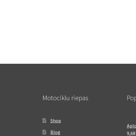
Motociklu riepas
Pop
Shop
Aplo
Blog
9,6