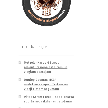
Jaunākās ziņas
Metzeler Karoo 4 Street –
adventure riepa asfaltam un
vieglam bezceļam
Dunlop Geomax MX34 –
motokrosa riepa mīkstam un
vidēji cietam segumam
Mitas Street Force – Sabalansēta
sporta riepa ikdienas lietošanai