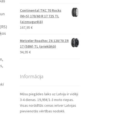
kās
Continental TKC 70 Rocks
 un
(M+S) 170/60 R 17 72S TL
(aizmugurējā)
(RS)
167,95
€
ņķos
Metzeler Roadtec Z6 120/70 ZR
17 (58W) TL (priekšējā)
94,95
€
m,
s,
Informācija
aki
Mūsu piegādes laiks uz Latviju ir vidēji
3-4 dienas. 19,95€/1-3 moto riepas.
Visas norādītās cenas ietver Latvijas
pievienotās vērtības nodokli.