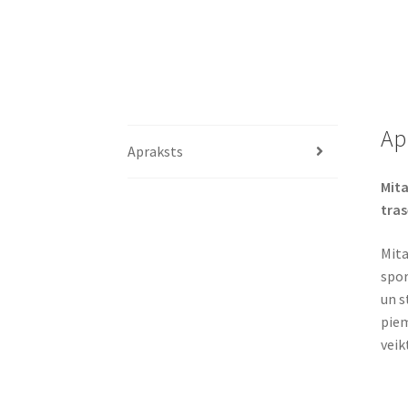
Ap
Apraksts
Mita
tras
Mita
spor
un s
piem
veik