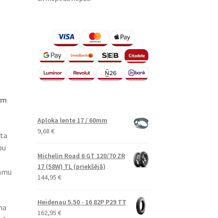
em
Aploka lente 17 / 60mm
9,68
€
āta
bu
Michelin Road 6 GT 120/70 ZR
17 (58W) TL (priekšējā)
camu
144,95
€
Heidenau 5.50 - 16 82P P29 TT
na
162,95
€