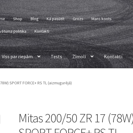
me
Shop
Blog
Kā pasūtīt
Grozs
Mans konts
vātuma politika
Kontakti
Viss par riepām
Tests
Zīmoli
Kontakti
 (78W) SPORT FORCE+ RS TL (aizmugurējā)
Mitas 200/50 ZR 17 (78W
SPORT FORCE+ RS TL