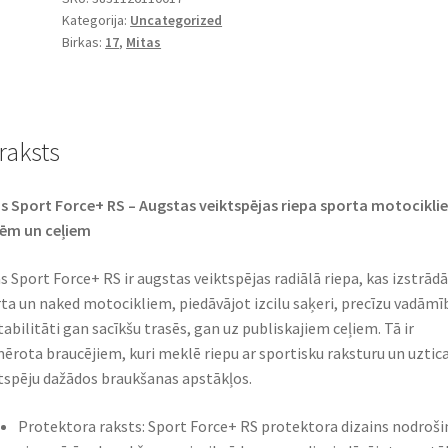
Kategorija:
Uncategorized
SPORT
Birkas:
17
,
Mitas
FORCE+
RS
TL
(aizmugurējā)
raksts
daudzums
s Sport Force+ RS – Augstas veiktspējas riepa sporta motocikli
ēm un ceļiem
s Sport Force+ RS ir augstas veiktspējas radiālā riepa, kas izstrād
ta un naked motocikliem, piedāvājot izcilu saķeri, precīzu vadāmī
tabilitāti gan sacīkšu trasēs, gan uz publiskajiem ceļiem. Tā ir
ērota braucējiem, kuri meklē riepu ar sportisku raksturu un uzti
tspēju dažādos braukšanas apstākļos.
Protektora raksts: Sport Force+ RS protektora dizains nodroši