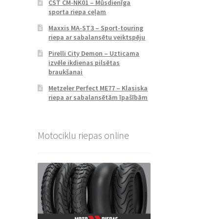
CST CM-NK01 – Mūsdienīga
sporta riepa ceļam
Maxxis MA-ST3 – Sport-touring
riepa ar sabalansētu veiktspēju
Pirelli City Demon – Uzticama
izvēle ikdienas pilsētas
braukšanai
Metzeler Perfect ME77 – Klasiska
riepa ar sabalansētām īpašībām
Motociklu riepas online