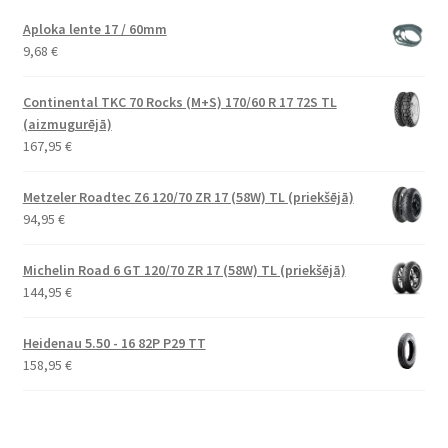
Aploka lente 17 / 60mm
9,68
€
Continental TKC 70 Rocks (M+S) 170/60 R 17 72S TL
(aizmugurējā)
167,95
€
Metzeler Roadtec Z6 120/70 ZR 17 (58W) TL (priekšējā)
94,95
€
Michelin Road 6 GT 120/70 ZR 17 (58W) TL (priekšējā)
144,95
€
Heidenau 5.50 - 16 82P P29 TT
158,95
€