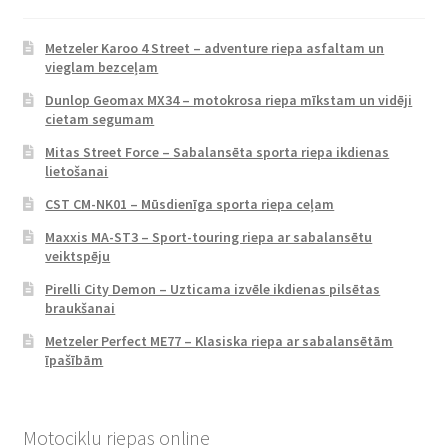
Metzeler Karoo 4 Street – adventure riepa asfaltam un
vieglam bezceļam
Dunlop Geomax MX34 – motokrosa riepa mīkstam un vidēji
cietam segumam
Mitas Street Force – Sabalansēta sporta riepa ikdienas
lietošanai
CST CM-NK01 – Mūsdienīga sporta riepa ceļam
Maxxis MA-ST3 – Sport-touring riepa ar sabalansētu
veiktspēju
Pirelli City Demon – Uzticama izvēle ikdienas pilsētas
braukšanai
Metzeler Perfect ME77 – Klasiska riepa ar sabalansētām
īpašībām
Motociklu riepas online