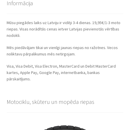
Informācija
Mūsu piegādes laiks uz Latviju ir vidēji 3-4 dienas. 19,95€/1-3 moto
riepas. Visas norādītās cenas ietver Latvijas pievienotās vērtības
nodokli.
Mēs piedāvājam tikai un vienīgi jaunas riepas no ražotnes. Vecos
noliktavu pārpalikumus mēs netirgojam.
Visa, Visa Debit, Visa Electron, MasterCard un Debit MasterCard
kartes, Apple Pay, Google Pay, internetbanka, bankas
pārskaitījums.
Motociklu, skūteru un mopēda riepas