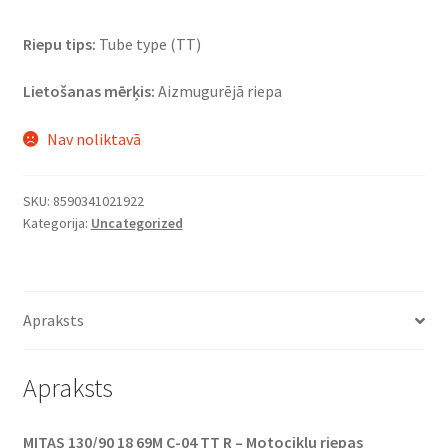
Riepu tips:
Tube type (TT)
Lietošanas mērķis:
Aizmugurējā riepa
Nav noliktavā
SKU:
8590341021922
Kategorija:
Uncategorized
Apraksts
Apraksts
MITAS 130/90 18 69M C-04 TT R – Motociklu riepas