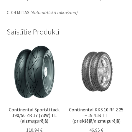
C-04 MITAS
(Automātiskā tulkošana)
Saistītie Produkti
Continental SportAttack
Continental KKS 10 Rf. 2.25
190/50 ZR 17 (73W) TL
– 19 41B TT
(aizmugurējā)
(priekšējā/aizmugurējā)
110,94
€
46,95
€