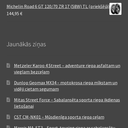
Michelin Road 6 GT 120/70 ZR 17 (58W) TL (priekšējā)
144,95
€
Jaunākās ziņas
Metzeler Karoo 4 Street – adventure riepa asfaltam un
vieglam bezceļam
Dunlop Geomax MX34 – motokrosa riepa mīkstam un
vidēji cietam segumam
Mitas Street Force – Sabalansēta sporta riepa ikdienas
lietošanai
CST CM-NK01 – Mūsdienīga sporta riepa ceļam
Maxxis MA-ST3 – Sport-touring riepa ar sabalansētu