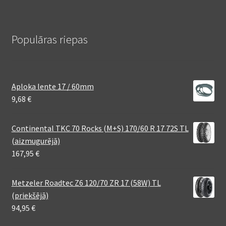
Populāras riepas
Aploka lente 17 / 60mm
9,68
€
Continental TKC 70 Rocks (M+S) 170/60 R 17 72S TL
(aizmugurējā)
167,95
€
Metzeler Roadtec Z6 120/70 ZR 17 (58W) TL
(priekšējā)
94,95
€