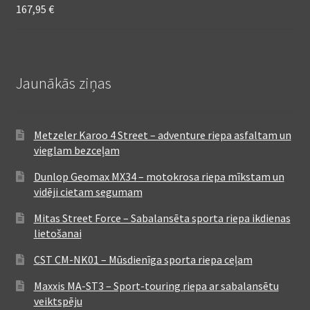
167,95
€
Jaunākās ziņas
Metzeler Karoo 4 Street – adventure riepa asfaltam un
vieglam bezceļam
Dunlop Geomax MX34 – motokrosa riepa mīkstam un
vidēji cietam segumam
Mitas Street Force – Sabalansēta sporta riepa ikdienas
lietošanai
CST CM-NK01 – Mūsdienīga sporta riepa ceļam
Maxxis MA-ST3 – Sport-touring riepa ar sabalansētu
veiktspēju