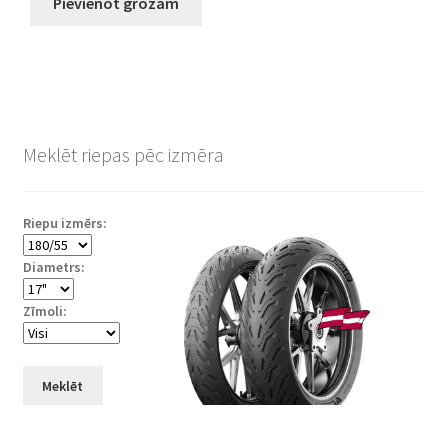
Pievienot grozam
Meklēt riepas pēc izmēra
Riepu izmērs:
Diametrs:
Zīmoli:
Meklēt