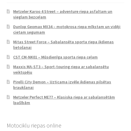
Metzeler Karoo 4 Street – adventure riepa asfaltam un
vieglam bezceļam
Dunlop Geomax MX34 – motokrosa riepa mīkstam un vidēji
cietam segumam
Mitas Street Force – Sabalansēta sporta riepa ikdienas
lietošanai
CST CM-NK01 – Mūsdienīga sporta riepa ceļam
Maxxis MA-ST3 – Sport-touring riepa ar sabalansētu
veiktspēju
Pirelli City Demon – Uzticama izvēle ikdienas pilsētas
braukšanai
Metzeler Perfect ME77 – Klasiska riepa ar sabalansētām
īpašībām
Motociklu riepas online