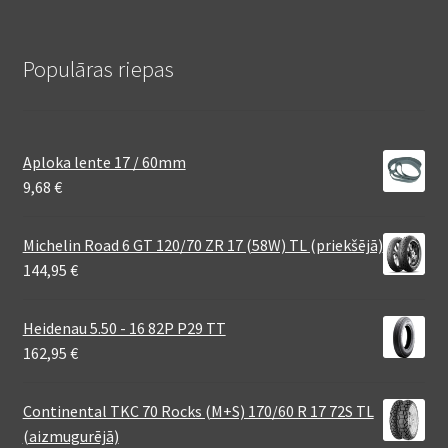
Populāras riepas
Aploka lente 17 / 60mm
9,68
€
Michelin Road 6 GT 120/70 ZR 17 (58W) TL (priekšējā)
144,95
€
Heidenau 5.50 - 16 82P P29 TT
162,95
€
Continental TKC 70 Rocks (M+S) 170/60 R 17 72S TL
(aizmugurējā)