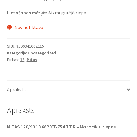
Lietošanas mērķis:
Aizmugurējā riepa
Nav noliktavā
SKU:
8590341062215
Kategorija:
Uncategorized
Birkas:
18
,
Mitas
Apraksts
Apraksts
MITAS 120/90 18 66P XT-754 TT R – Motociklu riepas