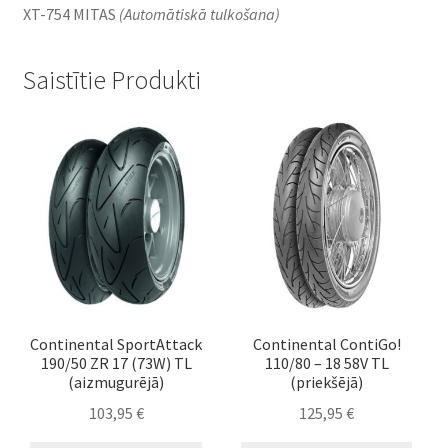
XT-754 MITAS
(Automātiskā tulkošana)
Saistītie Produkti
Continental SportAttack
Continental ContiGo!
190/50 ZR 17 (73W) TL
110/80 – 18 58V TL
(aizmugurējā)
(priekšējā)
103,95
€
125,95
€