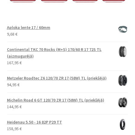
Aploka lente 17 / 60mm
9,68
€
Continental TKC 70 Rocks (M+S) 170/60 R 17 72S TL
(aizmugurējā)
167,95
€
Metzeler Roadtec Z6 120/70 ZR 17 (58W) TL (priekšējā)
94,95
€
Michelin Road 6 GT 120/70 ZR 17 (58W) TL (priekšējā)
144,95
€
Heidenau 5.50 - 16 82P P29 TT
158,95
€