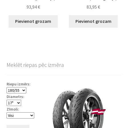
93,94
€
83,95
€
Pievienot grozam
Pievienot grozam
Meklēt riepas pēc izmēra
Riepu izmērs:
Diametrs:
Zīmoli: