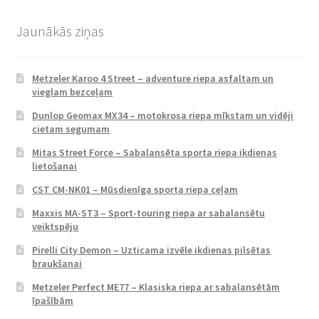
Jaunākās ziņas
Metzeler Karoo 4 Street – adventure riepa asfaltam un
vieglam bezceļam
Dunlop Geomax MX34 – motokrosa riepa mīkstam un vidēji
cietam segumam
Mitas Street Force – Sabalansēta sporta riepa ikdienas
lietošanai
CST CM-NK01 – Mūsdienīga sporta riepa ceļam
Maxxis MA-ST3 – Sport-touring riepa ar sabalansētu
veiktspēju
Pirelli City Demon – Uzticama izvēle ikdienas pilsētas
braukšanai
Metzeler Perfect ME77 – Klasiska riepa ar sabalansētām
īpašībām