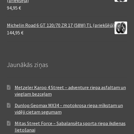
(priekšējā)
94,95
€
Michelin Road 6 GT 120/70 ZR 17 (58W) TL (priekšējā)
144,95
€
Jaunākās ziņas
Metzeler Karoo 4 Street – adventure riepa asfaltam un
vieglam bezceļam
Dunlop Geomax MX34 – motokrosa riepa mīkstam un
vidēji cietam segumam
Mitas Street Force – Sabalansēta sporta riepa ikdienas
lietošanai