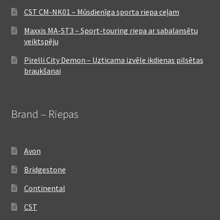
CST CM-NK01 – Mūsdienīga sporta riepa ceļam
Maxxis MA-ST3 – Sport-touring riepa ar sabalansētu
veiktspēju
Pirelli City Demon – Uzticama izvēle ikdienas pilsētas
braukšanai
Brand – Riepas
Avon
Bridgestone
Continental
CST