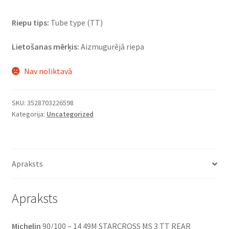
Riepu tips:
Tube type (TT)
Lietošanas mērķis:
Aizmugurējā riepa
Nav noliktavā
SKU:
3528703226598
Kategorija:
Uncategorized
Apraksts
Apraksts
Michelin
90/100 – 14 49M STARCROSS MS 3 TT REAR