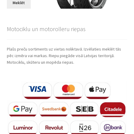
Meklēt
Motociklu un motorolleru riepas
Plašs preču sortiments uz vietas noliktavā. Izvēlaties meklēt tās
pēc izmēra vai markas. Riepu piegāde visā Latvijas teritorijā.
Motociklu, skūteru un mopēda riepas.