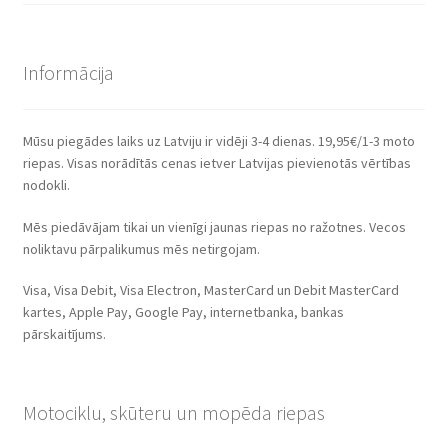
Informācija
Mūsu piegādes laiks uz Latviju ir vidēji 3-4 dienas. 19,95€/1-3 moto
riepas. Visas norādītās cenas ietver Latvijas pievienotās vērtības
nodokli.
Mēs piedāvājam tikai un vienīgi jaunas riepas no ražotnes. Vecos
noliktavu pārpalikumus mēs netirgojam.
Visa, Visa Debit, Visa Electron, MasterCard un Debit MasterCard
kartes, Apple Pay, Google Pay, internetbanka, bankas
pārskaitījums.
Motociklu, skūteru un mopēda riepas