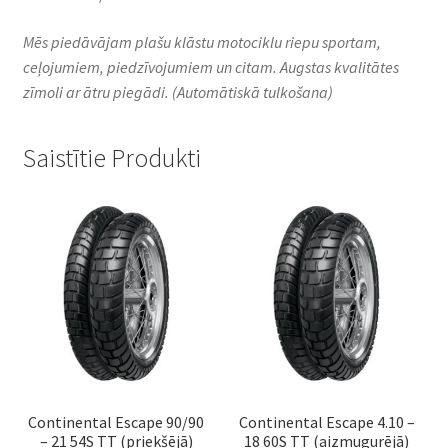
Mēs piedāvājam plašu klāstu motociklu riepu sportam,
ceļojumiem, piedzīvojumiem un citam. Augstas kvalitātes
zīmoli ar ātru piegādi.
(Automātiskā tulkošana)
Saistītie Produkti
Continental Escape 90/90
Continental Escape 4.10 –
– 21 54S TT (priekšējā)
18 60S TT (aizmugurējā)