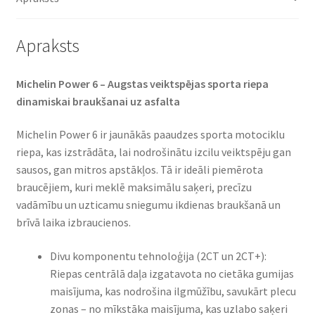
Apraksts
Michelin Power 6 – Augstas veiktspējas sporta riepa
dinamiskai braukšanai uz asfalta
Michelin Power 6 ir jaunākās paaudzes sporta motociklu
riepa, kas izstrādāta, lai nodrošinātu izcilu veiktspēju gan
sausos, gan mitros apstākļos. Tā ir ideāli piemērota
braucējiem, kuri meklē maksimālu saķeri, precīzu
vadāmību un uzticamu sniegumu ikdienas braukšanā un
brīvā laika izbraucienos.
Divu komponentu tehnoloģija (2CT un 2CT+):
Riepas centrālā daļa izgatavota no cietāka gumijas
maisījuma, kas nodrošina ilgmūžību, savukārt plecu
zonas – no mīkstāka maisījuma, kas uzlabo saķeri