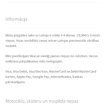
Informācija
Mūsu piegādes laiks uz Latviju ir vidēji 3-4 dienas. 19,95€/1-3 moto
riepas. Visas norādītās cenas ietver Latvijas pievienotās vērtības
nodokli.
Mēs piedāvājam tikai un vienīgi jaunas riepas no ražotnes. Vecos
noliktavu pārpalikumus mēs netirgojam.
Visa, Visa Debit, Visa Electron, MasterCard un Debit MasterCard
kartes, Apple Pay, Google Pay, internetbanka, bankas
pārskaitījums.
Motociklu, skūteru un mopēda riepas