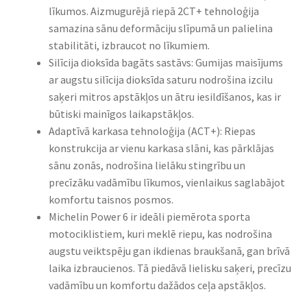
līkumos. Aizmugurējā riepā 2CT+ tehnoloģija
samazina sānu deformāciju slīpumā un palielina
stabilitāti, izbraucot no līkumiem.
Silīcija dioksīda bagāts sastāvs: Gumijas maisījums
ar augstu silīcija dioksīda saturu nodrošina izcilu
saķeri mitros apstākļos un ātru iesildīšanos, kas ir
būtiski mainīgos laikapstākļos.
Adaptīvā karkasa tehnoloģija (ACT+): Riepas
konstrukcija ar vienu karkasa slāni, kas pārklājas
sānu zonās, nodrošina lielāku stingrību un
precīzāku vadāmību līkumos, vienlaikus saglabājot
komfortu taisnos posmos.
Michelin Power 6 ir ideāli piemērota sporta
motociklistiem, kuri meklē riepu, kas nodrošina
augstu veiktspēju gan ikdienas braukšanā, gan brīvā
laika izbraucienos. Tā piedāvā lielisku saķeri, precīzu
vadāmību un komfortu dažādos ceļa apstākļos.