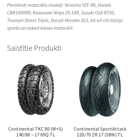
Piemēroti motociklu modeļi: Yamaha YZF-R6, Honda
CBR1000RR, Kawasaki Ninja ZX-10R, Suzuki GSX-R750,
Triumph Street Triple, Ducati Monster 821, kā arī citi līdzīgi
sporta un naked klases motocikli.
Saistītie Produkti
Continental TKC 80 (M+S)
Continental SportAttack
140/80 – 17 69Q TL
120/70 ZR 17 (58W) TL