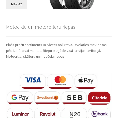
Meklēt
Motociklu un motorolleru riepas
Plašs preču sortiments uz vietas noliktavā. Izvēlaties meklēt tās
pēc izmēra vai markas. Riepu piegāde visā Latvijas teritorijā.
Motociklu, skūteru un mopēda riepas.