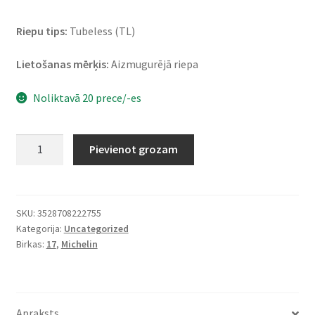
Riepu tips:
Tubeless (TL)
Lietošanas mērķis:
Aizmugurējā riepa
Noliktavā 20 prece/-es
Michelin
Pievienot grozam
Power
6
190/50
ZR
SKU:
3528708222755
Kategorija:
Uncategorized
17
Birkas:
17
,
Michelin
(73W)
TL
(aizmugurējā)
daudzums
Apraksts