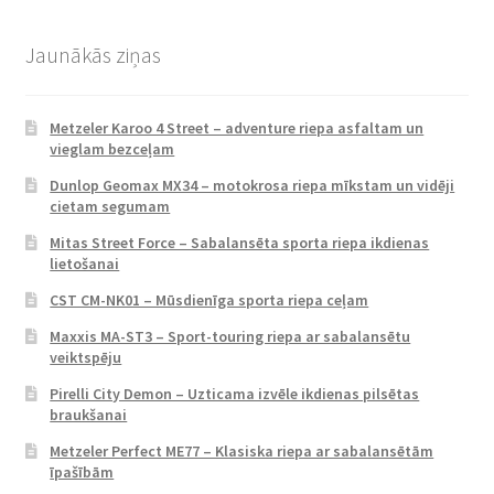
Jaunākās ziņas
Metzeler Karoo 4 Street – adventure riepa asfaltam un
vieglam bezceļam
Dunlop Geomax MX34 – motokrosa riepa mīkstam un vidēji
cietam segumam
Mitas Street Force – Sabalansēta sporta riepa ikdienas
lietošanai
CST CM-NK01 – Mūsdienīga sporta riepa ceļam
Maxxis MA-ST3 – Sport-touring riepa ar sabalansētu
veiktspēju
Pirelli City Demon – Uzticama izvēle ikdienas pilsētas
braukšanai
Metzeler Perfect ME77 – Klasiska riepa ar sabalansētām
īpašībām