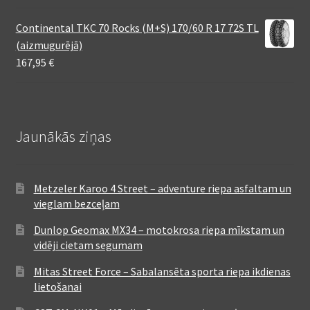
Continental TKC 70 Rocks (M+S) 170/60 R 17 72S TL
(aizmugurējā)
167,95
€
Jaunākās ziņas
Metzeler Karoo 4 Street – adventure riepa asfaltam un
vieglam bezceļam
Dunlop Geomax MX34 – motokrosa riepa mīkstam un
vidēji cietam segumam
Mitas Street Force – Sabalansēta sporta riepa ikdienas
lietošanai