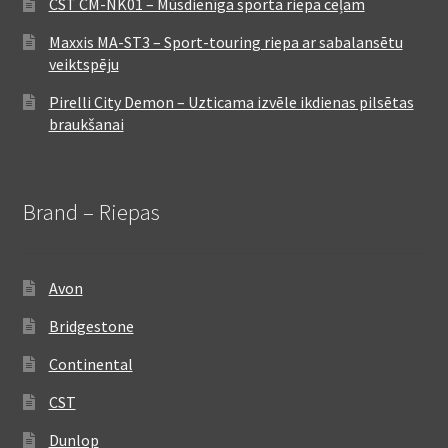
CST CM-NK01 – Mūsdienīga sporta riepa ceļam
Maxxis MA-ST3 – Sport-touring riepa ar sabalansētu
veiktspēju
Pirelli City Demon – Uzticama izvēle ikdienas pilsētas
braukšanai
Brand – Riepas
Avon
Bridgestone
Continental
CST
Dunlop