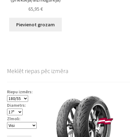
65,95
€
Pievienot grozam
Meklēt riepas pēc izmēra
Riepu izmērs:
Diametrs:
Zīmoli: