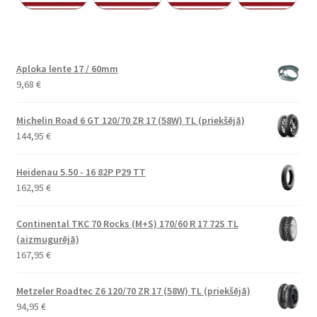
Aploka lente 17 / 60mm
9,68
€
Michelin Road 6 GT 120/70 ZR 17 (58W) TL (priekšējā)
144,95
€
Heidenau 5.50 - 16 82P P29 TT
162,95
€
Continental TKC 70 Rocks (M+S) 170/60 R 17 72S TL
(aizmugurējā)
167,95
€
Metzeler Roadtec Z6 120/70 ZR 17 (58W) TL (priekšējā)
94,95
€