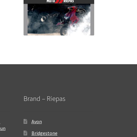
Brand – Riepas
–
Avon
 un
Bridgestone