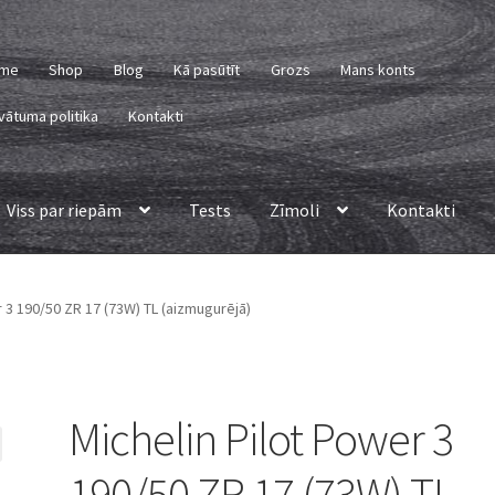
me
Shop
Blog
Kā pasūtīt
Grozs
Mans konts
vātuma politika
Kontakti
Viss par riepām
Tests
Zīmoli
Kontakti
r 3 190/50 ZR 17 (73W) TL (aizmugurējā)
Michelin Pilot Power 3
190/50 ZR 17 (73W) TL