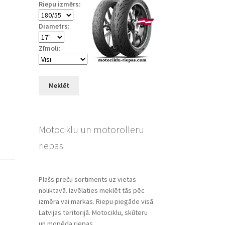
Riepu izmērs:
Diametrs:
Zīmoli:
Meklēt
Motociklu un motorolleru
riepas
Plašs preču sortiments uz vietas
noliktavā. Izvēlaties meklēt tās pēc
izmēra vai markas. Riepu piegāde visā
Latvijas teritorijā. Motociklu, skūteru
un mopēda riepas.