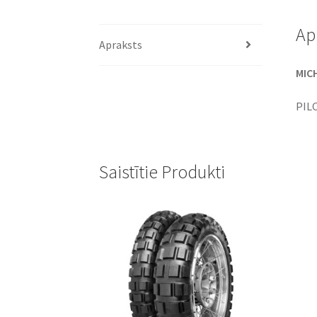
Ap
Apraksts
MICH
PIL
Saistītie Produkti