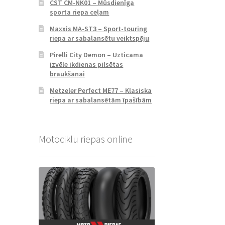
CST CM-NK01 – Mūsdienīga
sporta riepa ceļam
Maxxis MA-ST3 – Sport-touring
riepa ar sabalansētu veiktspēju
Pirelli City Demon – Uzticama
izvēle ikdienas pilsētas
braukšanai
Metzeler Perfect ME77 – Klasiska
riepa ar sabalansētām īpašībām
Motociklu riepas online