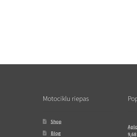
Motociklu riepas
Pop
Shop
Aplo
Blog
9,6