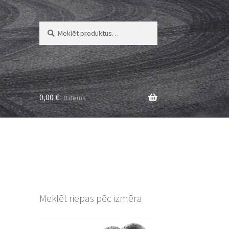
Meklēt:
Meklēt
0,00
€
0 items
Meklēt riepas pēc izmēra