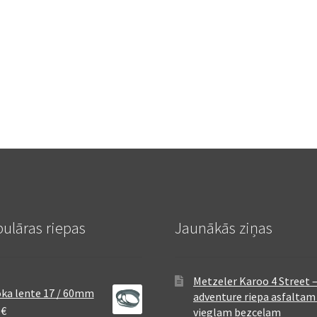
ulāras riepas
Jaunākās ziņas
Metzeler Karoo 4 Street 
ka lente 17 / 60mm
adventure riepa asfaltam
8
€
vieglam bezceļam