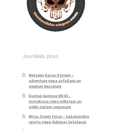
Jaunākās ziņas
Metzeler Karoo 4 Street –
adventure riepa asfaltam un
vieglam bezceļam
Dunlop Geomax MX34 –
motokrosa riepa mīkstam un
vidēji cietam segumam
Mitas Street Force – Sabalansēta
sporta riepa ikdienas lietošanai