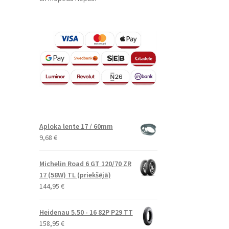
Aploka lente 17 / 60mm
9,68
€
Michelin Road 6 GT 120/70 ZR
17 (58W) TL (priekšējā)
144,95
€
Heidenau 5.50 - 16 82P P29 TT
158,95
€