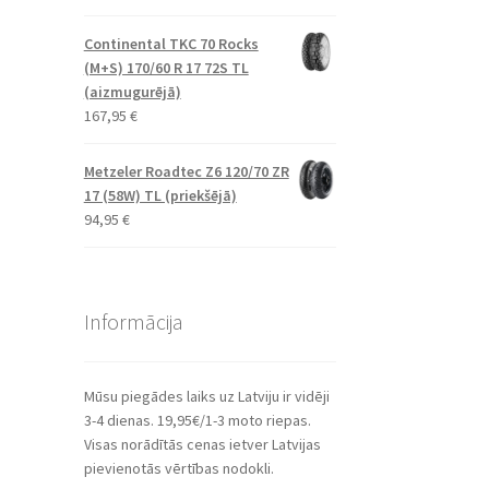
Continental TKC 70 Rocks
(M+S) 170/60 R 17 72S TL
(aizmugurējā)
167,95
€
Metzeler Roadtec Z6 120/70 ZR
17 (58W) TL (priekšējā)
94,95
€
Informācija
Mūsu piegādes laiks uz Latviju ir vidēji
3-4 dienas. 19,95€/1-3 moto riepas.
Visas norādītās cenas ietver Latvijas
pievienotās vērtības nodokli.