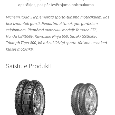
apstākļos, pat pēc ievērojama nobraukuma.
Michelin Road 5 ir piemērota sporta-tūrisma motocikliem, kas
tiek izmantoti gan ikdienas braukšanai, gan garākiem
ceļojumiem. Piemēroti motociklu modeļi: Yamaha FZ6,
Honda CBR650F, Kawasaki Ninja 650, Suzuki GSX650F,
Triumph Tiger 800, kā arī citi līdzīgi sporta-tūrisma un naked
klases motocikli.
Saistītie Produkti