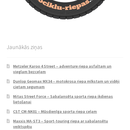
Jaunākās ziņas
Metzeler Karoo 4 Street – adventure riepa asfaltam un
vieglam bezceļam
Dunlop Geomax MX34 – motokrosa riepa mīkstam un vidēji
cietam segumam
Mitas Street Force – Sabalansēta sporta riepa ikdienas
lietošanai
CST CM-NK01 – Mūsdienīga sporta riepa ceļam
Maxxis MA-ST3 – Sport-touring riepa ar sabalansētu
veiktspēju