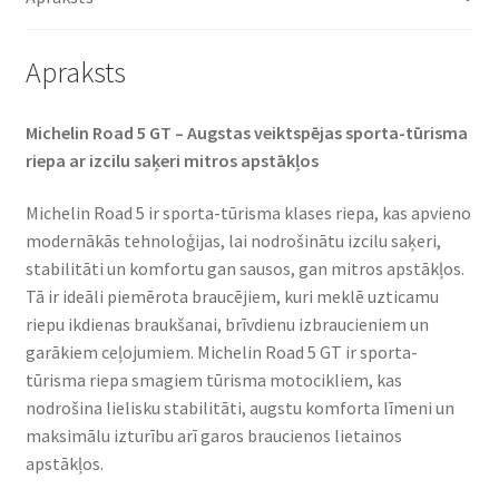
daudzums
Apraksts
Michelin Road 5 GT – Augstas veiktspējas sporta-tūrisma
riepa ar izcilu saķeri mitros apstākļos
Michelin Road 5 ir sporta-tūrisma klases riepa, kas apvieno
modernākās tehnoloģijas, lai nodrošinātu izcilu saķeri,
stabilitāti un komfortu gan sausos, gan mitros apstākļos.
Tā ir ideāli piemērota braucējiem, kuri meklē uzticamu
riepu ikdienas braukšanai, brīvdienu izbraucieniem un
garākiem ceļojumiem. Michelin Road 5 GT ir sporta-
tūrisma riepa smagiem tūrisma motocikliem, kas
nodrošina lielisku stabilitāti, augstu komforta līmeni un
maksimālu izturību arī garos braucienos lietainos
apstākļos.