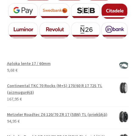
Aploka lente 17 / 60mm
9,68
€
Continental TKC 70 Rocks (M+S) 170/60 R 17 72S TL
(aizmugurējā)
167,95
€
Metzeler Roadtec Z6 120/70 ZR 17 (58W) TL (priekšējā)
94,95
€