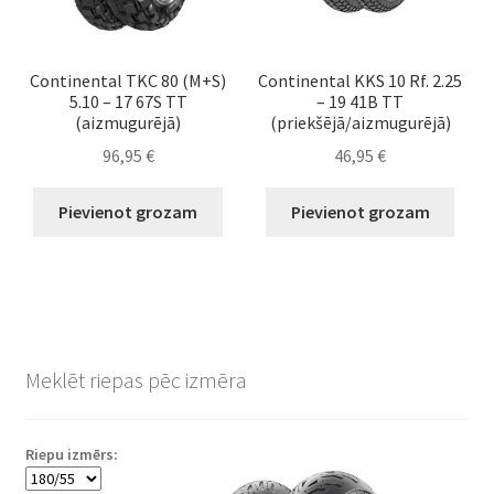
Continental TKC 80 (M+S)
Continental KKS 10 Rf. 2.25
5.10 – 17 67S TT
– 19 41B TT
(aizmugurējā)
(priekšējā/aizmugurējā)
96,95
€
46,95
€
Pievienot grozam
Pievienot grozam
Meklēt riepas pēc izmēra
Riepu izmērs: