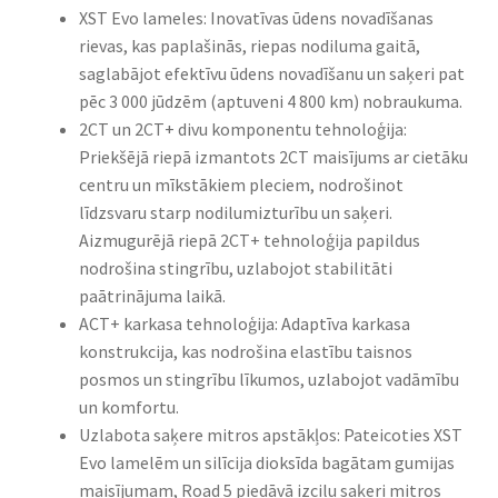
XST Evo lameles: Inovatīvas ūdens novadīšanas
rievas, kas paplašinās, riepas nodiluma gaitā,
saglabājot efektīvu ūdens novadīšanu un saķeri pat
pēc 3 000 jūdzēm (aptuveni 4 800 km) nobraukuma.
2CT un 2CT+ divu komponentu tehnoloģija:
Priekšējā riepā izmantots 2CT maisījums ar cietāku
centru un mīkstākiem pleciem, nodrošinot
līdzsvaru starp nodilumizturību un saķeri.
Aizmugurējā riepā 2CT+ tehnoloģija papildus
nodrošina stingrību, uzlabojot stabilitāti
paātrinājuma laikā.
ACT+ karkasa tehnoloģija: Adaptīva karkasa
konstrukcija, kas nodrošina elastību taisnos
posmos un stingrību līkumos, uzlabojot vadāmību
un komfortu.
Uzlabota saķere mitros apstākļos: Pateicoties XST
Evo lamelēm un silīcija dioksīda bagātam gumijas
maisījumam, Road 5 piedāvā izcilu saķeri mitros