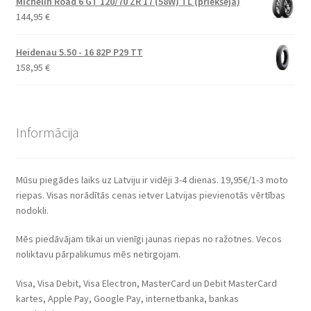
Michelin Road 6 GT 120/70 ZR 17 (58W) TL (priekšējā)
144,95
€
Heidenau 5.50 - 16 82P P29 TT
158,95
€
Informācija
Mūsu piegādes laiks uz Latviju ir vidēji 3-4 dienas. 19,95€/1-3 moto
riepas. Visas norādītās cenas ietver Latvijas pievienotās vērtības
nodokli.
Mēs piedāvājam tikai un vienīgi jaunas riepas no ražotnes. Vecos
noliktavu pārpalikumus mēs netirgojam.
Visa, Visa Debit, Visa Electron, MasterCard un Debit MasterCard
kartes, Apple Pay, Google Pay, internetbanka, bankas