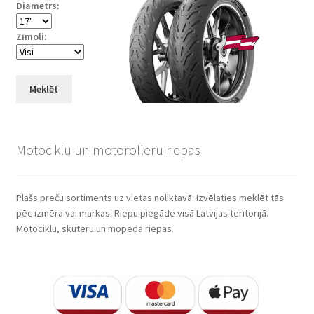
Diametrs:
Zīmoli:
Meklēt
Motociklu un motorolleru riepas
Plašs preču sortiments uz vietas noliktavā. Izvēlaties meklēt tās
pēc izmēra vai markas. Riepu piegāde visā Latvijas teritorijā.
Motociklu, skūteru un mopēda riepas.