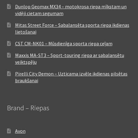
Dunlop Geomax MX34 – motokrosa riepa mīkstam un
vidēji cietam segumam
Mitas Street Force – Sabalansēta sporta riepa ikdienas
lietošanai
CST CM-NK01 – Mūsdienīga sporta riepa ceļam
Maxxis MA-ST3 – Sport-touring riepa ar sabalansētu
veiktspēju
Pirelli City Demon – Uzticama izvēle ikdienas pilsētas
braukšanai
Brand – Riepas
Avon