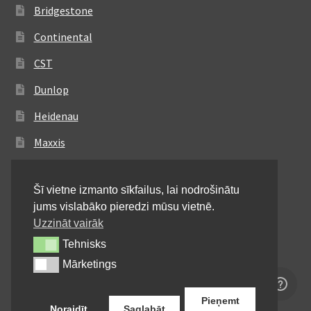
Bridgestone
Continental
CST
Dunlop
Heidenau
Maxxis
Metzeler
Šī vietne izmanto sīkfailus, lai nodrošinātu
Michelin
jums vislabāko pieredzi mūsu vietnē.
Mitas
Uzzināt vairāk
Tehnisks
Tehnisks
Pirelli
Mārketings
Mārketings
Shinko
Pieņemt
Noraidīt
Saglabāt