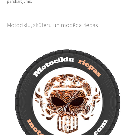
pārskaitījums.
Motociklu, skūteru un mopēda riepas