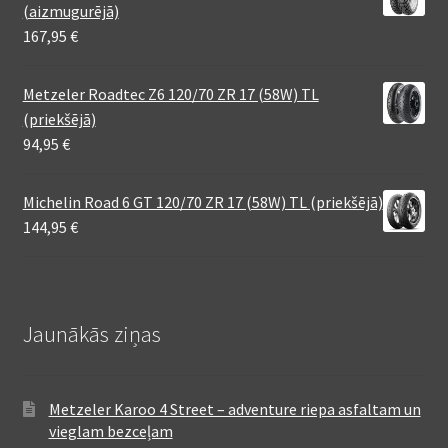
(aizmugurējā)
167,95
€
Metzeler Roadtec Z6 120/70 ZR 17 (58W) TL
(priekšējā)
94,95
€
Michelin Road 6 GT 120/70 ZR 17 (58W) TL (priekšējā)
144,95
€
Jaunākās ziņas
Metzeler Karoo 4 Street – adventure riepa asfaltam un
vieglam bezceļam