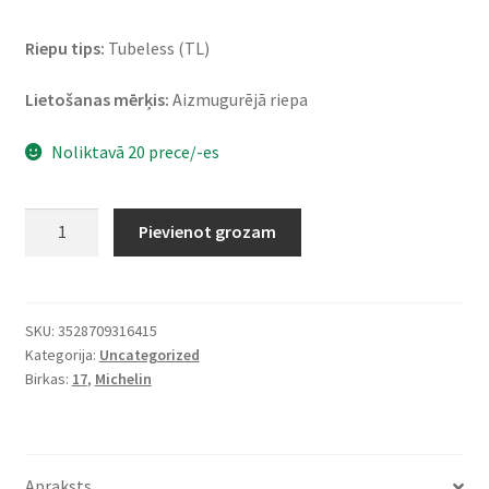
Riepu tips:
Tubeless (TL)
Lietošanas mērķis:
Aizmugurējā riepa
Noliktavā 20 prece/-es
Michelin
Pievienot grozam
Road
5
GT
180/55
SKU:
3528709316415
Kategorija:
Uncategorized
ZR
Birkas:
17
,
Michelin
17
(73W)
TL
(aizmugurējā)
Apraksts