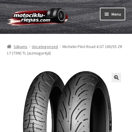
Skip
Skip
Menu
to
to
navigation
content
Expand
Riepas
child
Sākums
Uncategorized
Michelin Pilot Road 4 GT 180/55 ZR
menu
Expand
Kameras
17 (73W) TL (aizmugurējā)
child
menu
Pasūtīt
Expand
Viss par riepām
child
menu
Tests
Expand
Zīmoli
child
menu
Kontakti