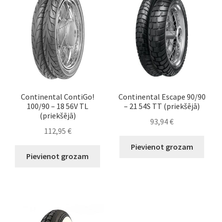
Continental ContiGo!
Continental Escape 90/90
100/90 – 18 56V TL
– 21 54S TT (priekšējā)
(priekšējā)
93,94
€
112,95
€
Pievienot grozam
Pievienot grozam