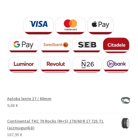
Aploka lente 17 / 60mm
9,68
€
Continental TKC 70 Rocks (M+S) 170/60 R 17 72S TL
(aizmugurējā)
167,95
€