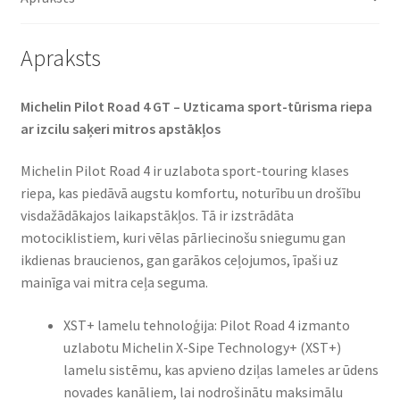
(aizmugurējā)
daudzums
Apraksts
Michelin Pilot Road 4 GT – Uzticama sport-tūrisma riepa
ar izcilu saķeri mitros apstākļos
Michelin Pilot Road 4 ir uzlabota sport-touring klases
riepa, kas piedāvā augstu komfortu, noturību un drošību
visdažādākajos laikapstākļos. Tā ir izstrādāta
motociklistiem, kuri vēlas pārliecinošu sniegumu gan
ikdienas braucienos, gan garākos ceļojumos, īpaši uz
mainīga vai mitra ceļa seguma.
XST+ lamelu tehnoloģija: Pilot Road 4 izmanto
uzlabotu Michelin X-Sipe Technology+ (XST+)
lamelu sistēmu, kas apvieno dziļas lameles ar ūdens
novades kanāliem, lai nodrošinātu maksimālu