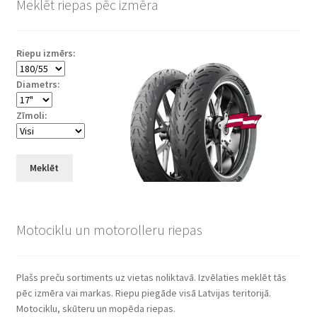
Meklēt riepas pēc izmēra
Riepu izmērs:
Diametrs:
Zīmoli:
Meklēt
Motociklu un motorolleru riepas
Plašs preču sortiments uz vietas noliktavā. Izvēlaties meklēt tās
pēc izmēra vai markas. Riepu piegāde visā Latvijas teritorijā.
Motociklu, skūteru un mopēda riepas.