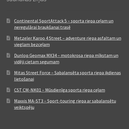
Continental SportAttack 5 – sporta riepa ceļam un
neregulārai braukšanai trasē
Metzeler Karoo 4 Street – adventure riepa asfaltam un
vieglam bezceļam
Dunlop Geomax MX34 – motokrosa riepa mīkstam un
vidēji cietam segumam
Mitas Street Force – Sabalansēta sporta riepa ikdienas
lietošanai
CST CM-NK01 – Mūsdienīga sporta riepa ceļam
Maxxis MA-ST3 – Sport-touring riepa ar sabalansētu
veiktspēju