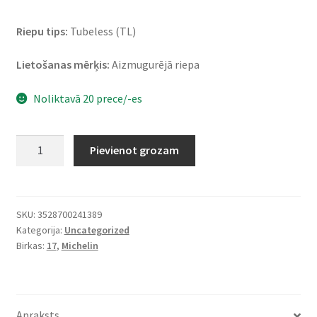
Riepu tips:
Tubeless (TL)
Lietošanas mērķis:
Aizmugurējā riepa
Noliktavā 20 prece/-es
Michelin
Pievienot grozam
Pilot
Road
4
GT
SKU:
3528700241389
Kategorija:
Uncategorized
180/55
Birkas:
17
,
Michelin
ZR
17
(73W)
TL
Apraksts