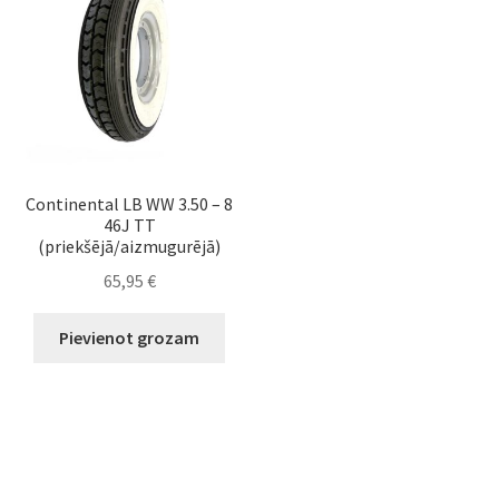
Continental LB WW 3.50 – 8
46J TT
(priekšējā/aizmugurējā)
65,95
€
Pievienot grozam