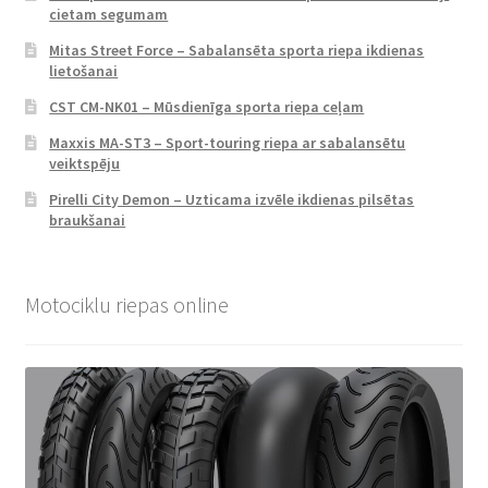
cietam segumam
Mitas Street Force – Sabalansēta sporta riepa ikdienas
lietošanai
CST CM-NK01 – Mūsdienīga sporta riepa ceļam
Maxxis MA-ST3 – Sport-touring riepa ar sabalansētu
veiktspēju
Pirelli City Demon – Uzticama izvēle ikdienas pilsētas
braukšanai
Motociklu riepas online