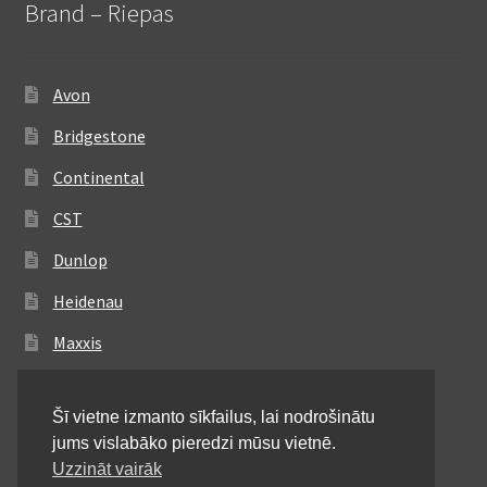
Brand – Riepas
Avon
Bridgestone
Continental
CST
Dunlop
Heidenau
Maxxis
Metzeler
Šī vietne izmanto sīkfailus, lai nodrošinātu
Michelin
jums vislabāko pieredzi mūsu vietnē.
Mitas
Uzzināt vairāk