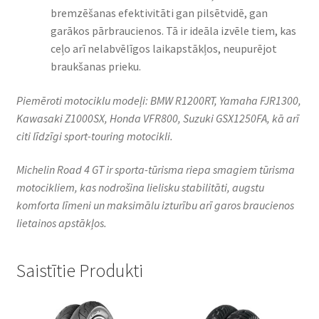
bremzēšanas efektivitāti gan pilsētvidē, gan
garākos pārbraucienos. Tā ir ideāla izvēle tiem, kas
ceļo arī nelabvēlīgos laikapstākļos, neupurējot
braukšanas prieku.
Piemēroti motociklu modeļi: BMW R1200RT, Yamaha FJR1300,
Kawasaki Z1000SX, Honda VFR800, Suzuki GSX1250FA, kā arī
citi līdzīgi sport-touring motocikli.
Michelin Road 4 GT ir sporta-tūrisma riepa smagiem tūrisma
motocikliem, kas nodrošina lielisku stabilitāti, augstu
komforta līmeni un maksimālu izturību arī garos braucienos
lietainos apstākļos.
Saistītie Produkti