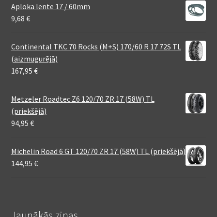
Aploka lente 17 / 60mm
9,68
€
Continental TKC 70 Rocks (M+S) 170/60 R 17 72S TL
(aizmugurējā)
167,95
€
Metzeler Roadtec Z6 120/70 ZR 17 (58W) TL
(priekšējā)
94,95
€
Michelin Road 6 GT 120/70 ZR 17 (58W) TL (priekšējā)
144,95
€
Jaunākās ziņas