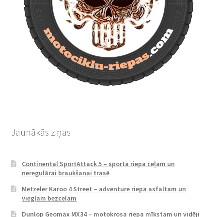
Jaunākās ziņas
Continental SportAttack 5 – sporta riepa ceļam un
neregulārai braukšanai trasē
Metzeler Karoo 4 Street – adventure riepa asfaltam un
vieglam bezceļam
Dunlop Geomax MX34 – motokrosa riepa mīkstam un vidēji