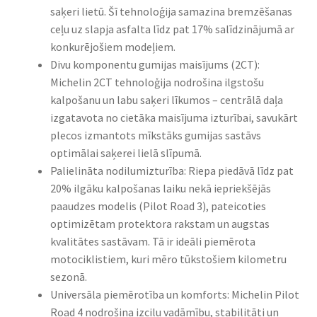
saķeri lietū. Šī tehnoloģija samazina bremzēšanas
ceļu uz slapja asfalta līdz pat 17% salīdzinājumā ar
konkurējošiem modeļiem.
Divu komponentu gumijas maisījums (2CT):
Michelin 2CT tehnoloģija nodrošina ilgstošu
kalpošanu un labu saķeri līkumos – centrālā daļa
izgatavota no cietāka maisījuma izturībai, savukārt
plecos izmantots mīkstāks gumijas sastāvs
optimālai saķerei lielā slīpumā.
Palielināta nodilumizturība: Riepa piedāvā līdz pat
20% ilgāku kalpošanas laiku nekā iepriekšējās
paaudzes modelis (Pilot Road 3), pateicoties
optimizētam protektora rakstam un augstas
kvalitātes sastāvam. Tā ir ideāli piemērota
motociklistiem, kuri mēro tūkstošiem kilometru
sezonā.
Universāla piemērotība un komforts: Michelin Pilot
Road 4 nodrošina izcilu vadāmību, stabilitāti un