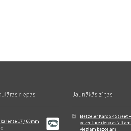
ulāras riepas
Jaunākās ziņas
Metzeler Karoo 4 Street 
ka lente 17 / 60mm
adventure riepa asfaltam
8
€
vieglam bezceļam