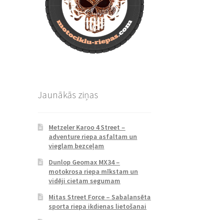
Jaunākās ziņas
Metzeler Karoo 4 Street –
adventure riepa asfaltam un
vieglam bezceļam
Dunlop Geomax MX34 –
motokrosa riepa mīkstam un
vidēji cietam segumam
Mitas Street Force – Sabalansēta
sporta riepa ikdienas lietošanai