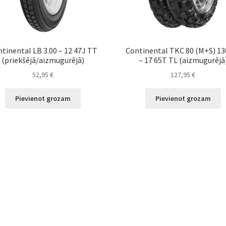
tinental LB 3.00 – 12 47J TT
Continental TKC 80 (M+S) 13
(priekšējā/aizmugurējā)
– 17 65T TL (aizmugurējā
52,95
€
127,95
€
Pievienot grozam
Pievienot grozam