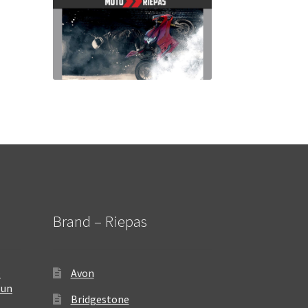
Brand – Riepas
–
Avon
 un
Bridgestone