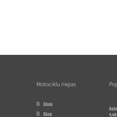
Motociklu riepas
Pop
Shop
Aplo
Blog
9,6