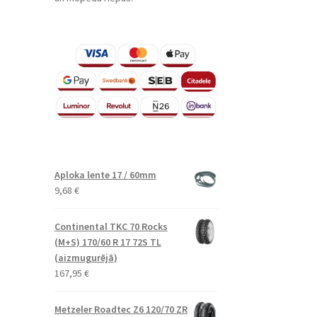
Aploka lente 17 / 60mm
9,68
€
Continental TKC 70 Rocks
(M+S) 170/60 R 17 72S TL
(aizmugurējā)
167,95
€
Metzeler Roadtec Z6 120/70 ZR