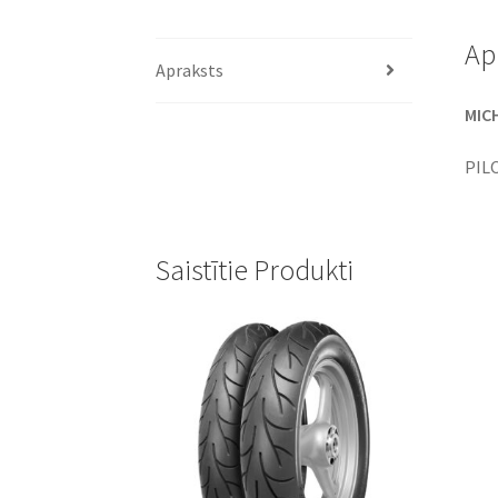
Ap
Apraksts
MICH
PIL
Saistītie Produkti