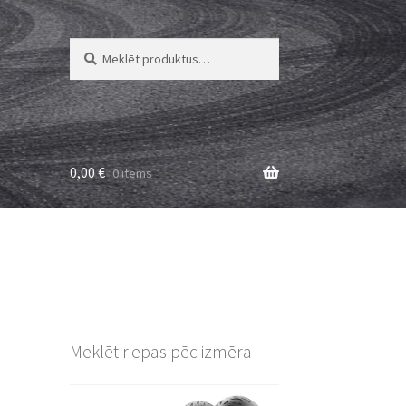
Meklēt:
Meklēt
0,00
€
0 items
Meklēt riepas pēc izmēra