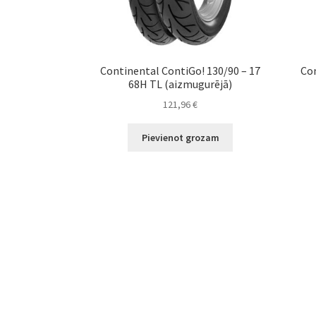
Continental ContiGo! 130/90 – 17
Con
68H TL (aizmugurējā)
121,96
€
Pievienot grozam