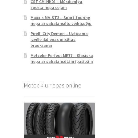
CST CM-NK01 – Mūsdienīga
sporta riepa ceļam
Maxxis MA-ST3 – Sport-touring
riepa ar sabalansētu veiktspēju
Pirelli City Demon – Uzticama
izvēle ikdienas pilsētas
braukšanai
Metzeler Perfect ME77 – Klasiska
riepa ar sabalansētām īpašībām
Motociklu riepas online