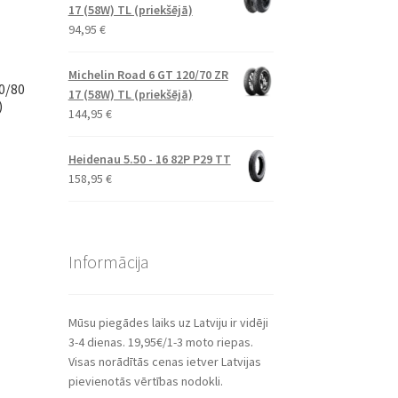
17 (58W) TL (priekšējā)
94,95
€
Michelin Road 6 GT 120/70 ZR
0/80
17 (58W) TL (priekšējā)
)
144,95
€
Heidenau 5.50 - 16 82P P29 TT
158,95
€
Informācija
Mūsu piegādes laiks uz Latviju ir vidēji
3-4 dienas. 19,95€/1-3 moto riepas.
Visas norādītās cenas ietver Latvijas
pievienotās vērtības nodokli.