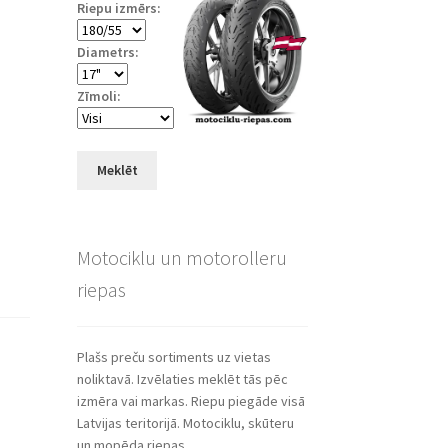
Riepu izmērs:
Diametrs:
Zīmoli:
Meklēt
Motociklu un motorolleru
riepas
Plašs preču sortiments uz vietas
noliktavā. Izvēlaties meklēt tās pēc
izmēra vai markas. Riepu piegāde visā
Latvijas teritorijā. Motociklu, skūteru
un mopēda riepas.