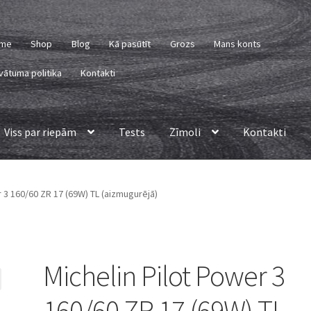
me
Shop
Blog
Kā pasūtīt
Grozs
Mans konts
vātuma politika
Kontakti
Viss par riepām
Tests
Zīmoli
Kontakti
r 3 160/60 ZR 17 (69W) TL (aizmugurējā)
Michelin Pilot Power 3
160/60 ZR 17 (69W) TL