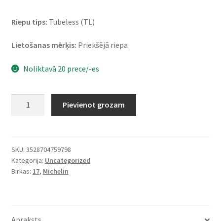
Riepu tips:
Tubeless (TL)
Lietošanas mērķis:
Priekšējā riepa
Noliktavā 20 prece/-es
Michelin
Pievienot grozam
Scorcher
Sport
120/70
ZR
SKU:
3528704759798
Kategorija:
Uncategorized
17
Birkas:
17
,
Michelin
(58W)
TL
(priekšējā)
daudzums
Apraksts