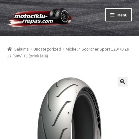
Skip
Skip
Menu
to
to
navigation
content
Expand
Riepas
child
Sākums
Uncategorized
Michelin Scorcher Sport 120/70 ZR
menu
Expand
Kameras
17 (58W) TL (priekšējā)
child
menu
Pasūtīt
Expand
Viss par riepām
child
menu
Tests
Expand
Zīmoli
child
menu
Kontakti