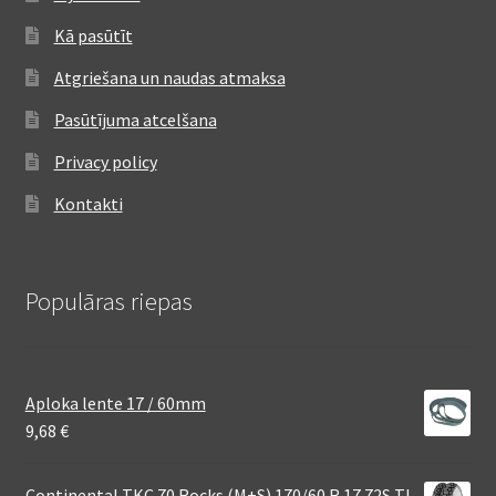
Kā pasūtīt
Atgriešana un naudas atmaksa
Pasūtījuma atcelšana
Privacy policy
Kontakti
Populāras riepas
Aploka lente 17 / 60mm
9,68
€
Continental TKC 70 Rocks (M+S) 170/60 R 17 72S TL