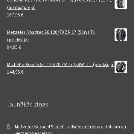
(aizmugurējā)
167,95
€
Metzeler Roadtec Z6 120/70 ZR 17 (58W) TL
(priekšējā)
94,95
€
Michelin Road 6 GT 120/70 ZR 17 (58W) TL (priekšējā)
144,95
€
Jaunākās ziņas
Metzeler Karoo 4 Street – adventure riepa asfaltam un
vieglam bezceļam