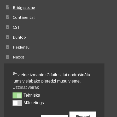
Bridgestone
Continental
CST
Dunlop
Heidenau
Maxxis
Metzeler
Šī vietne izmanto sīkfailus, lai nodrošinātu
Michelin
jums vislabāko pieredzi mūsu vietnē.
Mitas
Uzzināt vairāk
Tehnisks
Tehnisks
Pirelli
Mārketings
Mārketings
Shinko
Pieņemt