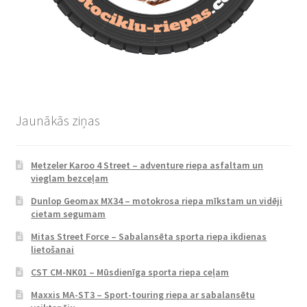
Jaunākās ziņas
Metzeler Karoo 4 Street – adventure riepa asfaltam un
vieglam bezceļam
Dunlop Geomax MX34 – motokrosa riepa mīkstam un vidēji
cietam segumam
Mitas Street Force – Sabalansēta sporta riepa ikdienas
lietošanai
CST CM-NK01 – Mūsdienīga sporta riepa ceļam
Maxxis MA-ST3 – Sport-touring riepa ar sabalansētu