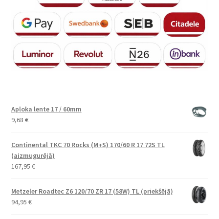
Aploka lente 17 / 60mm
9,68
€
Continental TKC 70 Rocks (M+S) 170/60 R 17 72S TL
(aizmugurējā)
167,95
€
Metzeler Roadtec Z6 120/70 ZR 17 (58W) TL (priekšējā)
94,95
€