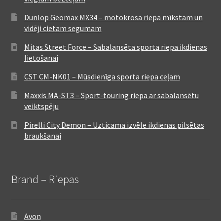
Dunlop Geomax MX34 – motokrosa riepa mīkstam un
vidēji cietam segumam
Mitas Street Force – Sabalansēta sporta riepa ikdienas
lietošanai
CST CM-NK01 – Mūsdienīga sporta riepa ceļam
Maxxis MA-ST3 – Sport-touring riepa ar sabalansētu
veiktspēju
Pirelli City Demon – Uzticama izvēle ikdienas pilsētas
braukšanai
Brand – Riepas
Avon