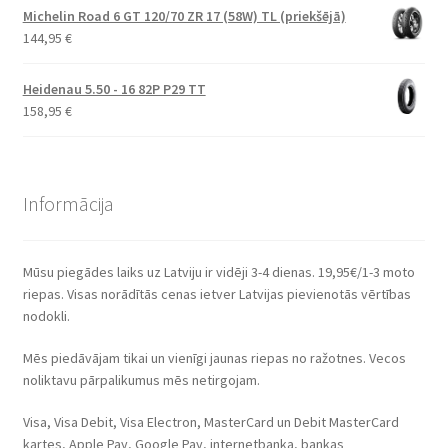
Michelin Road 6 GT 120/70 ZR 17 (58W) TL (priekšējā)
144,95
€
Heidenau 5.50 - 16 82P P29 TT
158,95
€
Informācija
Mūsu piegādes laiks uz Latviju ir vidēji 3-4 dienas. 19,95€/1-3 moto
riepas. Visas norādītās cenas ietver Latvijas pievienotās vērtības
nodokli.
Mēs piedāvājam tikai un vienīgi jaunas riepas no ražotnes. Vecos
noliktavu pārpalikumus mēs netirgojam.
Visa, Visa Debit, Visa Electron, MasterCard un Debit MasterCard
kartes, Apple Pay, Google Pay, internetbanka, bankas