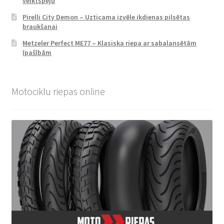
veiktspēju
Pirelli City Demon – Uzticama izvēle ikdienas pilsētas
braukšanai
Metzeler Perfect ME77 – Klasiska riepa ar sabalansētām
īpašībām
Motociklu riepas online