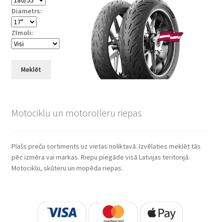
Diametrs:
Zīmoli:
Meklēt
Motociklu un motorolleru riepas
Plašs preču sortiments uz vietas noliktavā. Izvēlaties meklēt tās
pēc izmēra vai markas. Riepu piegāde visā Latvijas teritorijā.
Motociklu, skūteru un mopēda riepas.