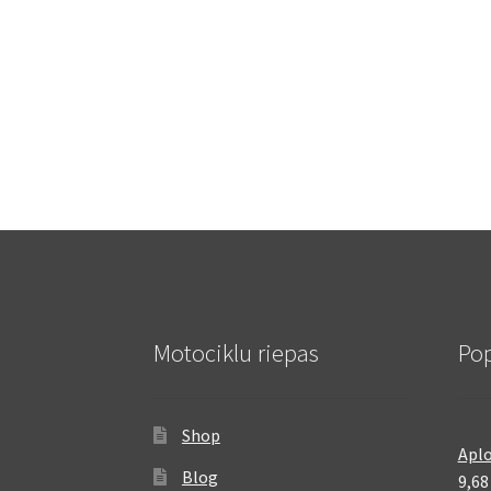
Motociklu riepas
Pop
Shop
Aplo
Blog
9,6