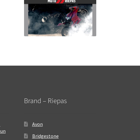
Brand – Riepas
–
Avon
 un
Bridgestone