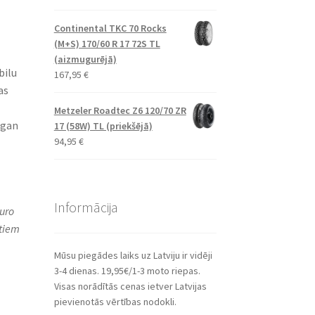
Continental TKC 70 Rocks
(M+S) 170/60 R 17 72S TL
(aizmugurējā)
bilu
167,95
€
as
Metzeler Roadtec Z6 120/70 ZR
 gan
17 (58W) TL (priekšējā)
94,95
€
Informācija
uro
itiem
Mūsu piegādes laiks uz Latviju ir vidēji
3-4 dienas. 19,95€/1-3 moto riepas.
Visas norādītās cenas ietver Latvijas
pievienotās vērtības nodokli.