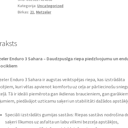
Kategorija:
Uncategorized
90/90
Birkas:
21
,
Metzeler
-
21
54S
TT
raksts
(priekšējā)
daudzums
eler Enduro 3 Sahara – Daudzpusīga riepa piedzīvojumu un end
ocikliem
eler Enduro 3 Sahara ir augstas veiktspējas riepa, kas izstrādāta
cējiem, kuri vēlas apvienot komfortu uz ceļa ar pārliecinošu snie
eļā. Tā ir ideāli piemērota gan ikdienas braucieniem, gan garākie
jumiem, piedāvājot uzticamu saķeri un stabilitāti dažādos apstākļ
Speciāli izstrādāts gumijas sastāvs: Riepas sastāvs nodrošina d
saķeri līkumos uz asfalta un labu vilkmi bezceļa apstākļos,