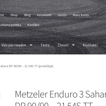
me
Shop
Blog
Kā pasūtīt
Grozs
Mans konts
vātuma politika
Kontakti
Viss par riepām
Tests
Zīmoli
Kontakti
ahara DP 90/90 – 21 54S TT (priekšējā)
Metzeler Enduro 3 Saha
DP 90/90 – 21 54S TT