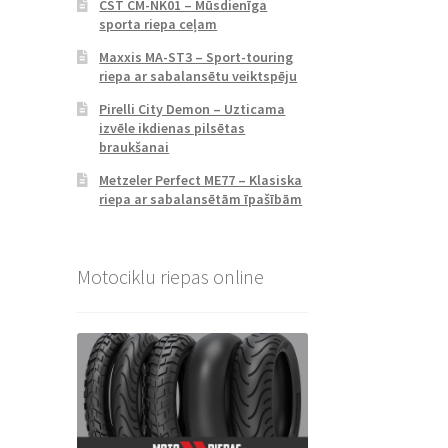
CST CM-NK01 – Mūsdienīga
sporta riepa ceļam
Maxxis MA-ST3 – Sport-touring
riepa ar sabalansētu veiktspēju
Pirelli City Demon – Uzticama
izvēle ikdienas pilsētas
braukšanai
Metzeler Perfect ME77 – Klasiska
riepa ar sabalansētām īpašībām
Motociklu riepas online