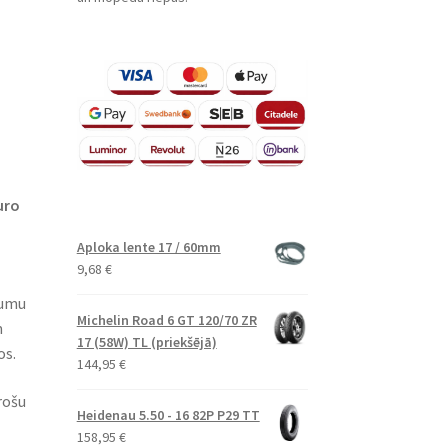
uro
Aploka lente 17 / 60mm
9,68
€
gumu
Michelin Road 6 GT 120/70 ZR
m
17 (58W) TL (priekšējā)
os.
144,95
€
rošu
Heidenau 5.50 - 16 82P P29 TT
158,95
€