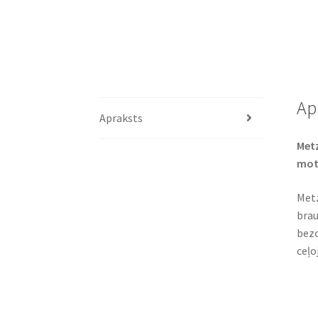
Ap
Apraksts
Metz
mot
Metz
brau
bezc
ceļo