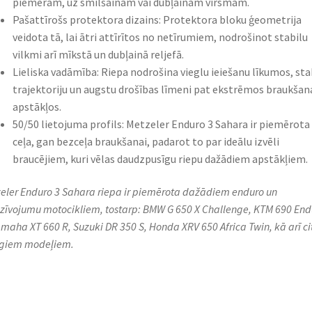
piemēram, uz smilšainām vai dubļainām virsmām.
Pašattīrošs protektora dizains: Protektora bloku ģeometrija
veidota tā, lai ātri attīrītos no netīrumiem, nodrošinot stabilu
vilkmi arī mīkstā un dubļainā reljefā.
Lieliska vadāmība: Riepa nodrošina vieglu ieiešanu līkumos, sta
trajektoriju un augstu drošības līmeni pat ekstrēmos braukšan
apstākļos.
50/50 lietojuma profils: Metzeler Enduro 3 Sahara ir piemērota
ceļa, gan bezceļa braukšanai, padarot to par ideālu izvēli
braucējiem, kuri vēlas daudzpusīgu riepu dažādiem apstākļiem.
eler Enduro 3 Sahara riepa ir piemērota dažādiem enduro un
zīvojumu motocikliem, tostarp: BMW G 650 X Challenge, KTM 690 End
amaha XT 660 R, Suzuki DR 350 S, Honda XRV 650 Africa Twin, kā arī c
īgiem modeļiem.