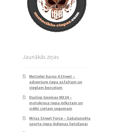
Jaunākās ziņas
Metzeler Karoo 4 Street –
adventure riepa asfaltam un
vieglam bezceļam
Dunlop Geomax MX34 –
motokrosa riepa mīkstam un
vidēji cietam segumam
Mitas Street Force – Sabalansēta
sporta riepa ikdienas lietošanai