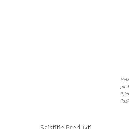
Metz
pied
R, Y
līdz
Saistītie Produkti