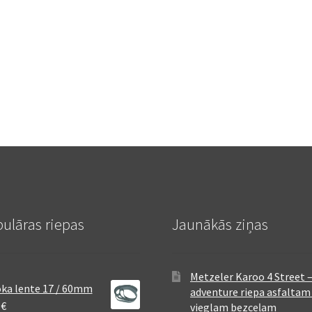
ulāras riepas
Jaunākās ziņas
Metzeler Karoo 4 Street 
ka lente 17 / 60mm
adventure riepa asfaltam
8
€
vieglam bezceļam