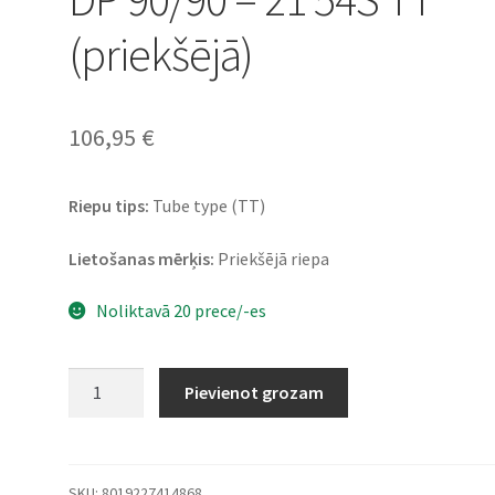
(priekšējā)
106,95
€
Riepu tips:
Tube type (TT)
Lietošanas mērķis:
Priekšējā riepa
Noliktavā 20 prece/-es
Metzeler
Pievienot grozam
Enduro
3
Sahara
DP
SKU:
8019227414868