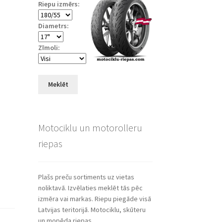
Riepu izmērs:
Diametrs:
Zīmoli:
Meklēt
Motociklu un motorolleru
riepas
Plašs preču sortiments uz vietas
noliktavā. Izvēlaties meklēt tās pēc
izmēra vai markas. Riepu piegāde visā
Latvijas teritorijā. Motociklu, skūteru
un mopēda riepas.