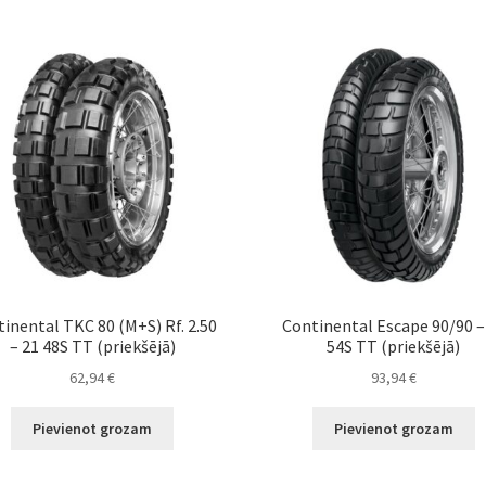
inental TKC 80 (M+S) Rf. 2.50
Continental Escape 90/90 –
– 21 48S TT (priekšējā)
54S TT (priekšējā)
62,94
€
93,94
€
Pievienot grozam
Pievienot grozam