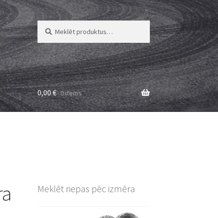
Meklēt:
Meklēt
0,00
€
0 items
ra
Meklēt riepas pēc izmēra