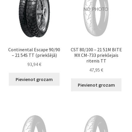
Continental Escape 90/90
CST 80/100 – 21 51M BITE
– 21 54S TT (priekšējā)
MX CM-733 priekšejais
ritenis TT
93,94
€
47,95
€
Pievienot grozam
Pievienot grozam