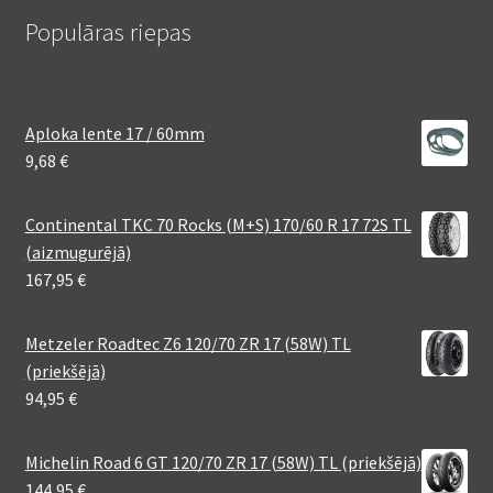
Populāras riepas
Aploka lente 17 / 60mm
9,68
€
Continental TKC 70 Rocks (M+S) 170/60 R 17 72S TL
(aizmugurējā)
167,95
€
Metzeler Roadtec Z6 120/70 ZR 17 (58W) TL
(priekšējā)
94,95
€
Michelin Road 6 GT 120/70 ZR 17 (58W) TL (priekšējā)
144,95
€