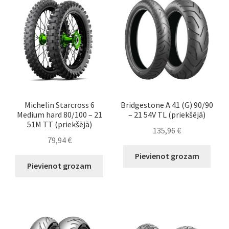
Michelin Starcross 6
Bridgestone A 41 (G) 90/90
Medium hard 80/100 – 21
– 21 54V TL (priekšējā)
51M TT (priekšējā)
135,96
€
79,94
€
Pievienot grozam
Pievienot grozam