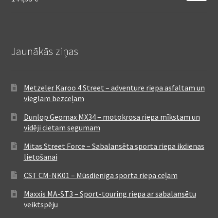
Jaunākās ziņas
Metzeler Karoo 4 Street – adventure riepa asfaltam un
vieglam bezceļam
Dunlop Geomax MX34 – motokrosa riepa mīkstam un
vidēji cietam segumam
Mitas Street Force – Sabalansēta sporta riepa ikdienas
lietošanai
CST CM-NK01 – Mūsdienīga sporta riepa ceļam
Maxxis MA-ST3 – Sport-touring riepa ar sabalansētu
veiktspēju