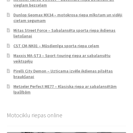
vieglam bezceļam
Dunlop Geomax MX34 – motokrosa riepa mīkstam un vidēji
cietam segumam
Mitas Street Force – Sabalansēta sporta riepa ikdienas
lietošanai
CST CM-NK01 – Mūsdienīga sporta riepa ceļam
Maxxis MA-ST3 – Sport-touring riepa ar sabalansētu
veiktspēju
Pirelli City Demon – Uzticama izvēle ikdienas pilsētas
braukšanai
Metzeler Perfect ME77 – Klasiska riepa ar sabalansētām
īpašībām
Motociklu riepas online