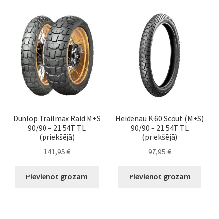
Dunlop Trailmax Raid M+S
Heidenau K 60 Scout (M+S)
90/90 – 21 54T TL
90/90 – 21 54T TL
(priekšējā)
(priekšējā)
141,95
€
97,95
€
Pievienot grozam
Pievienot grozam