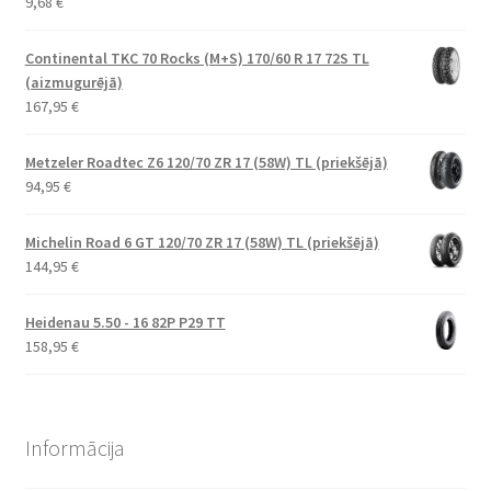
9,68
€
Continental TKC 70 Rocks (M+S) 170/60 R 17 72S TL
(aizmugurējā)
167,95
€
Metzeler Roadtec Z6 120/70 ZR 17 (58W) TL (priekšējā)
94,95
€
Michelin Road 6 GT 120/70 ZR 17 (58W) TL (priekšējā)
144,95
€
Heidenau 5.50 - 16 82P P29 TT
158,95
€
Informācija