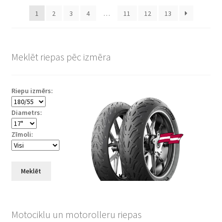
popularity
1
2
3
4
…
11
12
13
Meklēt riepas pēc izmēra
Riepu izmērs:
Diametrs:
Zīmoli:
Meklēt
Motociklu un motorolleru riepas