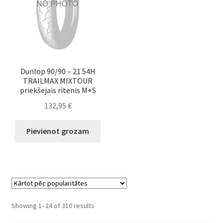
Dunlop 90/90 – 21 54H
TRAILMAX MIXTOUR
priekšejais ritenis M+S
132,95
€
Pievienot grozam
Sorted
Showing 1–24 of 310 results
by