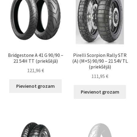
Bridgestone A 41 G 90/90 –
Pirelli Scorpion Rally STR
21 54H TT (priekšējā)
(A) (M+S) 90/90 – 21 54V TL
(priekšējā)
121,96
€
111,95
€
Pievienot grozam
Pievienot grozam