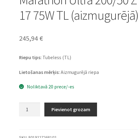
17 75W TL (aizmugurējā
245,94
€
Riepu tips:
Tubeless (TL)
Lietošanas mērķis:
Aizmugurējā riepa
Noliktavā 20 prece/-es
Metzeler
Pievienot grozam
ME
888
Marathon
Ultra
SKU:
8019227268102