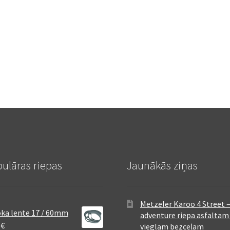
ulāras riepas
Jaunākās ziņas
Metzeler Karoo 4 Street 
ka lente 17 / 60mm
adventure riepa asfaltam
8
€
vieglam bezceļam