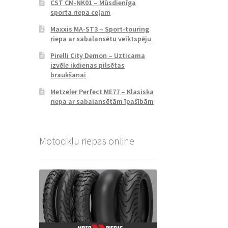
CST CM-NK01 – Mūsdienīga
sporta riepa ceļam
Maxxis MA-ST3 – Sport-touring
riepa ar sabalansētu veiktspēju
Pirelli City Demon – Uzticama
izvēle ikdienas pilsētas
braukšanai
Metzeler Perfect ME77 – Klasiska
riepa ar sabalansētām īpašībām
Motociklu riepas online