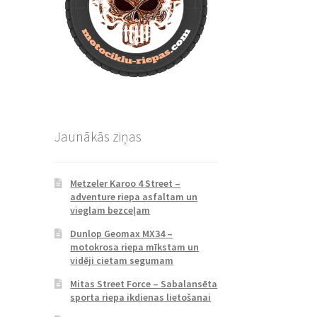
Jaunākās ziņas
Metzeler Karoo 4 Street –
adventure riepa asfaltam un
vieglam bezceļam
Dunlop Geomax MX34 –
motokrosa riepa mīkstam un
vidēji cietam segumam
Mitas Street Force – Sabalansēta
sporta riepa ikdienas lietošanai