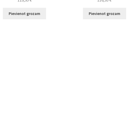
129,95
€
116,95
€
Pievienot grozam
Pievienot grozam