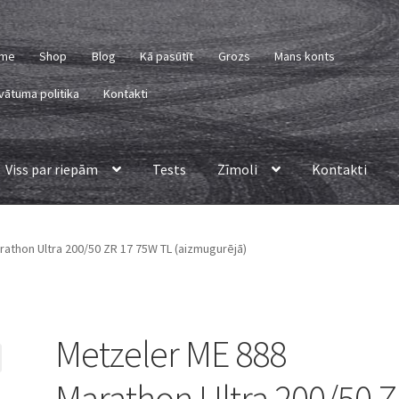
me
Shop
Blog
Kā pasūtīt
Grozs
Mans konts
vātuma politika
Kontakti
Viss par riepām
Tests
Zīmoli
Kontakti
athon Ultra 200/50 ZR 17 75W TL (aizmugurējā)
Metzeler ME 888
Marathon Ultra 200/50 