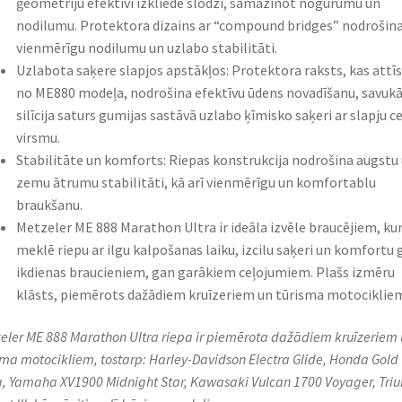
ģeometriju efektīvi izkliedē slodzi, samazinot nogurumu un
nodilumu. Protektora dizains ar “compound bridges” nodrošin
vienmērīgu nodilumu un uzlabo stabilitāti.
Uzlabota saķere slapjos apstākļos: Protektora raksts, kas attīs
no ME880 modeļa, nodrošina efektīvu ūdens novadīšanu, savukā
silīcija saturs gumijas sastāvā uzlabo ķīmisko saķeri ar slapju ce
virsmu.
Stabilitāte un komforts: Riepas konstrukcija nodrošina augstu
zemu ātrumu stabilitāti, kā arī vienmērīgu un komfortablu
braukšanu.
Metzeler ME 888 Marathon Ultra ir ideāla izvēle braucējiem, kur
meklē riepu ar ilgu kalpošanas laiku, izcilu saķeri un komfortu 
ikdienas braucieniem, gan garākiem ceļojumiem. Plašs izmēru
klāsts, piemērots dažādiem kruīzeriem un tūrisma motociklie
eler ME 888 Marathon Ultra riepa ir piemērota dažādiem kruīzeriem 
sma motocikliem, tostarp: Harley-Davidson Electra Glide, Honda Gold
, Yamaha XV1900 Midnight Star, Kawasaki Vulcan 1700 Voyager, Tri