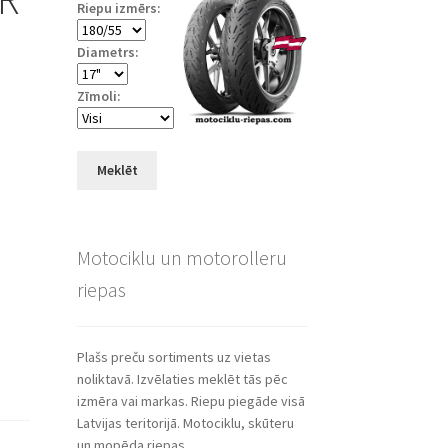
Riepu izmērs:
)
Diametrs:
Zīmoli:
Meklēt
Motociklu un motorolleru
riepas
Plašs preču sortiments uz vietas
noliktavā. Izvēlaties meklēt tās pēc
izmēra vai markas. Riepu piegāde visā
Latvijas teritorijā. Motociklu, skūteru
un mopēda riepas.