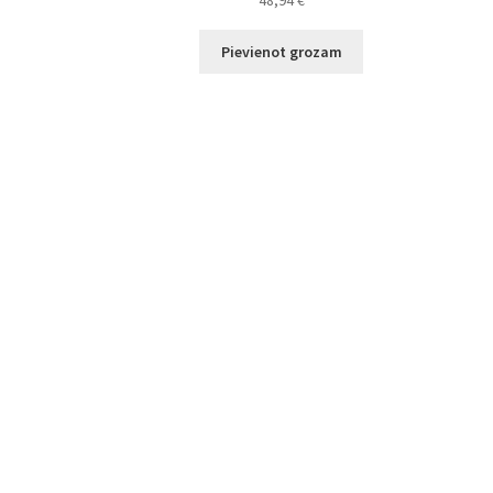
48,94
€
Pievienot grozam