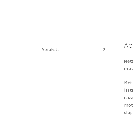
Ap
Apraksts
Metz
mot
Metz
izst
dažā
moto
slap