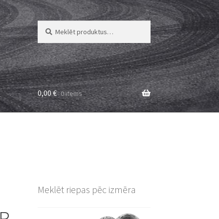
Meklēt:
Meklēt
0,00
€
0 items
Meklēt riepas pēc izmēra
ZR