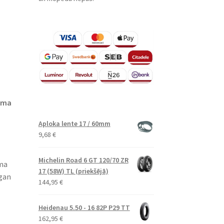
isma
Aploka lente 17 / 60mm
9,68
€
Michelin Road 6 GT 120/70 ZR
sma
17 (58W) TL (priekšējā)
 gan
144,95
€
Heidenau 5.50 - 16 82P P29 TT
162,95
€