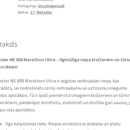
Kategorija:
Uncategorized
200/50
Birkas:
17
,
Metzeler
ZR
17
75W
TL
raksts
(aizmugurējā)
daudzums
eler ME 888 Marathon Ultra – Ilgmūžīga riepa kruīzeriem un tūr
ocikliem
eler ME 888 Marathon Ultra ir augstas veiktspējas riepa, kas
rādāta, lai nodrošinātu izcilu nobraukumu un uzticamu sniegumu
dos apstākļos. Tā ir īpaši piemērota smagiem kruīzeriem un tūri
cikliem, piedāvājot komfortu, stabilitāti un drošību gan sausos,
jos ceļa apstākļos.
Ilgs kalpošanas laiks: Riepas struktūra ar plakanu un platu