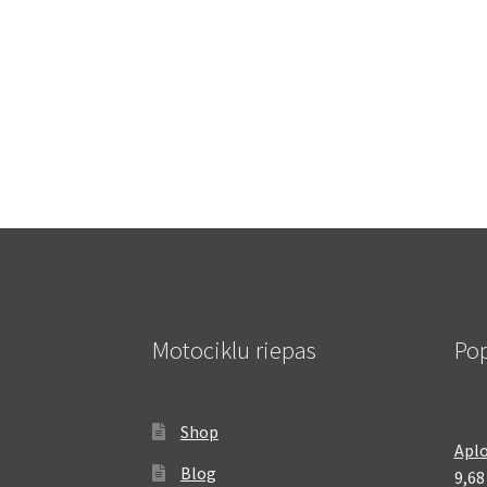
Motociklu riepas
Pop
Shop
Aplo
Blog
9,6