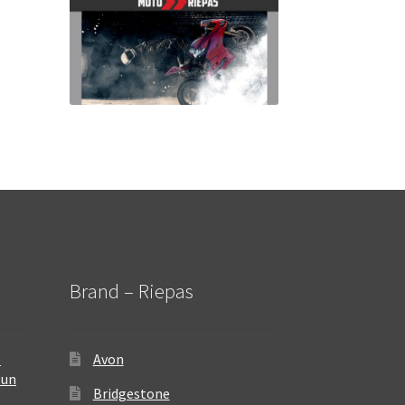
Brand – Riepas
–
Avon
 un
Bridgestone