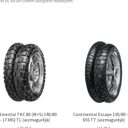
et III, kā arī citiem līdzīgiem modeļiem.
tinental TKC 80 (M+S) 140/80
Continental Escape 130/80 
– 17 69Q TL (aizmugurējā)
65S TT (aizmugurējā)