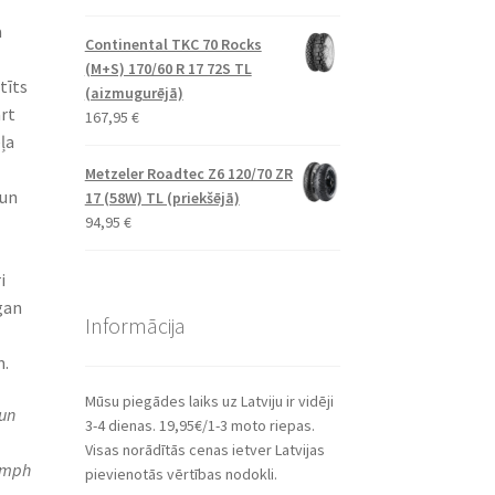
a
Continental TKC 70 Rocks
(M+S) 170/60 R 17 72S TL
tīts
(aizmugurējā)
rt
167,95
€
ļa
Metzeler Roadtec Z6 120/70 ZR
 un
17 (58W) TL (priekšējā)
94,95
€
i
gan
Informācija
m.
Mūsu piegādes laiks uz Latviju ir vidēji
un
3-4 dienas. 19,95€/1-3 moto riepas.
Visas norādītās cenas ietver Latvijas
umph
pievienotās vērtības nodokli.