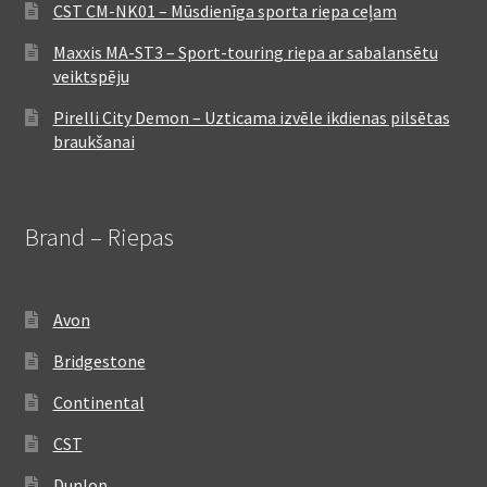
CST CM-NK01 – Mūsdienīga sporta riepa ceļam
Maxxis MA-ST3 – Sport-touring riepa ar sabalansētu
veiktspēju
Pirelli City Demon – Uzticama izvēle ikdienas pilsētas
braukšanai
Brand – Riepas
Avon
Bridgestone
Continental
CST
Dunlop