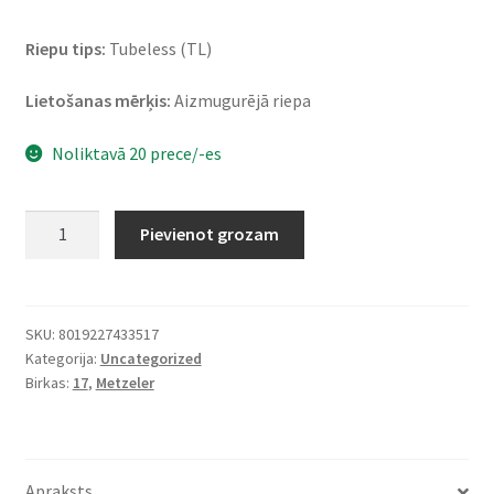
Riepu tips:
Tubeless (TL)
Lietošanas mērķis:
Aizmugurējā riepa
Noliktavā 20 prece/-es
Metzeler
Pievienot grozam
190/50
ZR
17
(73W)
SKU:
8019227433517
Kategorija:
Uncategorized
ROADTEC
Birkas:
17
,
Metzeler
02
TL
(aizmugurējā)
daudzums
Apraksts