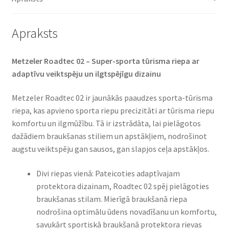
Apraksts
Metzeler Roadtec 02 – Super-sporta tūrisma riepa ar
adaptīvu veiktspēju un ilgtspējīgu dizainu
Metzeler Roadtec 02 ir jaunākās paaudzes sporta-tūrisma
riepa, kas apvieno sporta riepu precizitāti ar tūrisma riepu
komfortu un ilgmūžību. Tā ir izstrādāta, lai pielāgotos
dažādiem braukšanas stiliem un apstākļiem, nodrošinot
augstu veiktspēju gan sausos, gan slapjos ceļa apstākļos.
Divi riepas vienā: Pateicoties adaptīvajam
protektora dizainam, Roadtec 02 spēj pielāgoties
braukšanas stilam. Mierīgā braukšanā riepa
nodrošina optimālu ūdens novadīšanu un komfortu,
savukārt sportiskā braukšanā protektora rievas