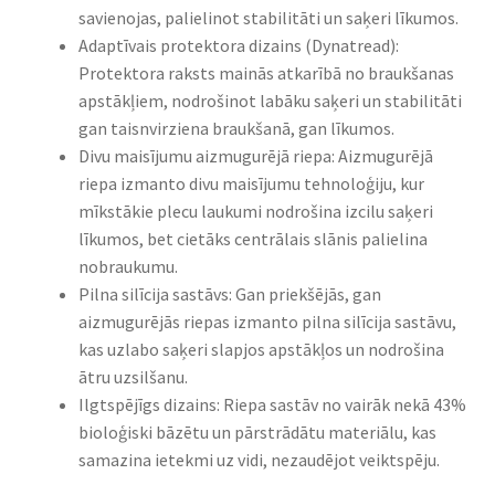
savienojas, palielinot stabilitāti un saķeri līkumos.
Adaptīvais protektora dizains (Dynatread):
Protektora raksts mainās atkarībā no braukšanas
apstākļiem, nodrošinot labāku saķeri un stabilitāti
gan taisnvirziena braukšanā, gan līkumos.
Divu maisījumu aizmugurējā riepa: Aizmugurējā
riepa izmanto divu maisījumu tehnoloģiju, kur
mīkstākie plecu laukumi nodrošina izcilu saķeri
līkumos, bet cietāks centrālais slānis palielina
nobraukumu.
Pilna silīcija sastāvs: Gan priekšējās, gan
aizmugurējās riepas izmanto pilna silīcija sastāvu,
kas uzlabo saķeri slapjos apstākļos un nodrošina
ātru uzsilšanu.
Ilgtspējīgs dizains: Riepa sastāv no vairāk nekā 43%
bioloģiski bāzētu un pārstrādātu materiālu, kas
samazina ietekmi uz vidi, nezaudējot veiktspēju.