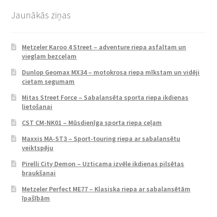
Jaunākās ziņas
Metzeler Karoo 4 Street – adventure riepa asfaltam un
vieglam bezceļam
Dunlop Geomax MX34 – motokrosa riepa mīkstam un vidēji
cietam segumam
Mitas Street Force – Sabalansēta sporta riepa ikdienas
lietošanai
CST CM-NK01 – Mūsdienīga sporta riepa ceļam
Maxxis MA-ST3 – Sport-touring riepa ar sabalansētu
veiktspēju
Pirelli City Demon – Uzticama izvēle ikdienas pilsētas
braukšanai
Metzeler Perfect ME77 – Klasiska riepa ar sabalansētām
īpašībām