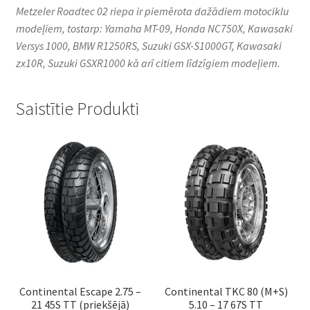
Metzeler Roadtec 02 riepa ir piemērota dažādiem motociklu
modeļiem, tostarp: Yamaha MT-09, Honda NC750X, Kawasaki
Versys 1000, BMW R1250RS, Suzuki GSX-S1000GT, Kawasaki
zx10R, Suzuki GSXR1000 kā arī citiem līdzīgiem modeļiem.
Saistītie Produkti
Continental Escape 2.75 –
Continental TKC 80 (M+S)
21 45S TT (priekšējā)
5.10 – 17 67S TT