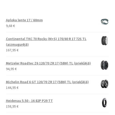
Aploka lente 17 / 60mm
9,68
€
Continental TKC 70 Rocks (M+S) 170/60 R 17 72S TL
(aizmugurējā)
167,95
€
Metzeler Roadtec Z6 120/70 ZR 17 (58W) TL (priekšējā)
94,95
€
Michelin Road 6 GT 120/70 ZR 17 (58W) TL (priekšējā)
144,95
€
Heidenau 5.50 - 16 82P P29 TT
158,95
€