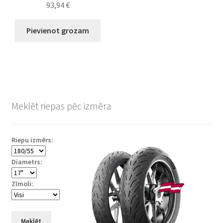
93,94
€
Pievienot grozam
Meklēt riepas pēc izmēra
Riepu izmērs:
Diametrs:
Zīmoli:
Meklēt