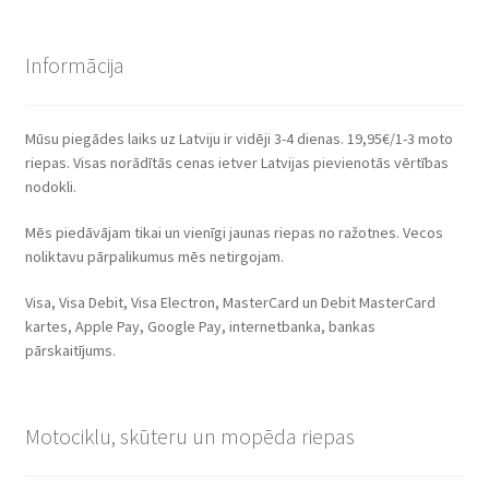
Informācija
Mūsu piegādes laiks uz Latviju ir vidēji 3-4 dienas. 19,95€/1-3 moto
riepas. Visas norādītās cenas ietver Latvijas pievienotās vērtības
nodokli.
Mēs piedāvājam tikai un vienīgi jaunas riepas no ražotnes. Vecos
noliktavu pārpalikumus mēs netirgojam.
Visa, Visa Debit, Visa Electron, MasterCard un Debit MasterCard
kartes, Apple Pay, Google Pay, internetbanka, bankas
pārskaitījums.
Motociklu, skūteru un mopēda riepas