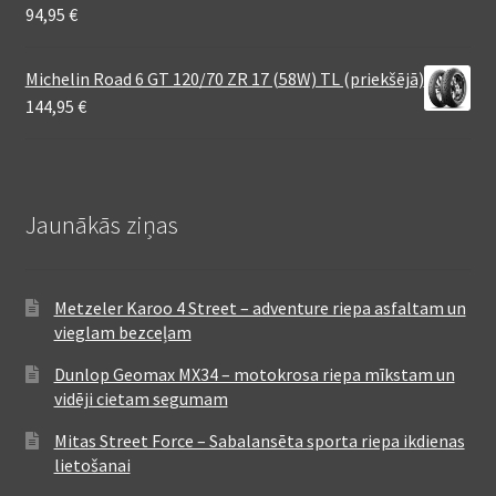
94,95
€
Michelin Road 6 GT 120/70 ZR 17 (58W) TL (priekšējā)
144,95
€
Jaunākās ziņas
Metzeler Karoo 4 Street – adventure riepa asfaltam un
vieglam bezceļam
Dunlop Geomax MX34 – motokrosa riepa mīkstam un
vidēji cietam segumam
Mitas Street Force – Sabalansēta sporta riepa ikdienas
lietošanai