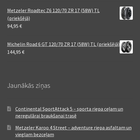
Metzeler Roadtec Z6 120/70 ZR 17 (58W) TL
(priekšējā)
94,95
€
Michelin Road 6 GT 120/70 ZR 17 (58W) TL (priekšējā)
144,95
€
Jaunākās ziņas
Continental SportAttack 5 – sporta riepa ceļam un
neregulārai braukšanai trasē
Metzeler Karoo 4 Street – adventure riepa asfaltam un
vieglam bezceļam