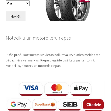
Meklēt
Motociklu un motorolleru riepas
Plašs preču sortiments uz vietas noliktavā. Izvēlaties meklēt tās
pēc izmēra vai markas. Riepu piegāde visā Latvijas teritorijā.
Motociklu, skūteru un mopēda riepas.