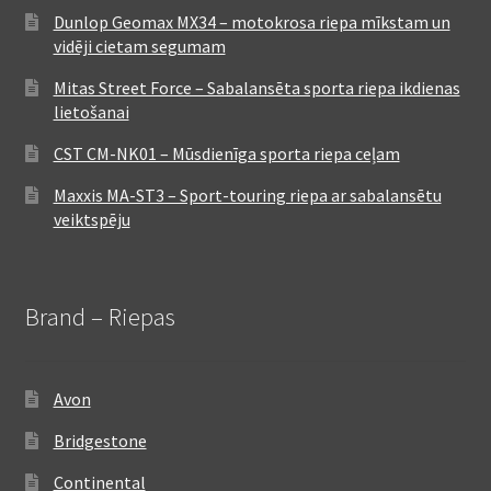
Dunlop Geomax MX34 – motokrosa riepa mīkstam un
vidēji cietam segumam
Mitas Street Force – Sabalansēta sporta riepa ikdienas
lietošanai
CST CM-NK01 – Mūsdienīga sporta riepa ceļam
Maxxis MA-ST3 – Sport-touring riepa ar sabalansētu
veiktspēju
Brand – Riepas
Avon
Bridgestone
Continental