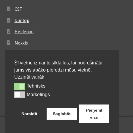
CST
Dunlop
Heidenau
Maxxis
Metzeler
Šī vietne izmanto sīkfailus, lai nodrošinātu
Michelin
jums vislabāko pieredzi mūsu vietnē.
Mitas
Uzzināt vairāk
Tehnisks
Tehnisks
Pirelli
Mārketings
Mārketings
Shinko
Pieņemt
Noraidīt
Saglabāt
visu
0
Meklēt:
Meklēt