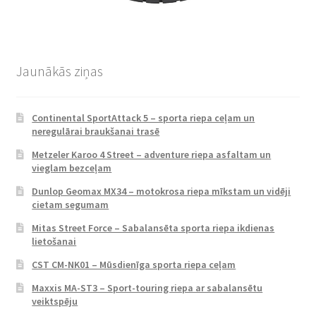
Jaunākās ziņas
Continental SportAttack 5 – sporta riepa ceļam un
neregulārai braukšanai trasē
Metzeler Karoo 4 Street – adventure riepa asfaltam un
vieglam bezceļam
Dunlop Geomax MX34 – motokrosa riepa mīkstam un vidēji
cietam segumam
Mitas Street Force – Sabalansēta sporta riepa ikdienas
lietošanai
CST CM-NK01 – Mūsdienīga sporta riepa ceļam
Maxxis MA-ST3 – Sport-touring riepa ar sabalansētu
veiktspēju