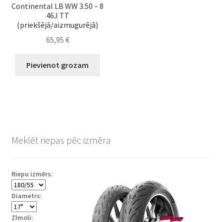
Continental LB WW 3.50 – 8
46J TT
(priekšējā/aizmugurējā)
65,95
€
Pievienot grozam
Meklēt riepas pēc izmēra
Riepu izmērs:
Diametrs:
Zīmoli: