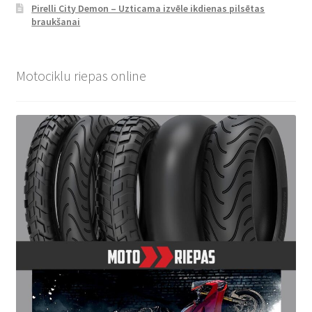
Pirelli City Demon – Uzticama izvēle ikdienas pilsētas
braukšanai
Motociklu riepas online