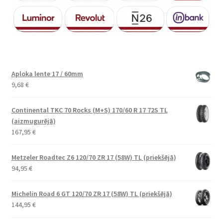
Aploka lente 17 / 60mm
9,68
€
Continental TKC 70 Rocks (M+S) 170/60 R 17 72S TL
(aizmugurējā)
167,95
€
Metzeler Roadtec Z6 120/70 ZR 17 (58W) TL (priekšējā)
94,95
€
Michelin Road 6 GT 120/70 ZR 17 (58W) TL (priekšējā)
144,95
€