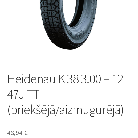
Heidenau K 38 3.00 – 12
47J TT
(priekšējā/aizmugurējā)
48,94
€