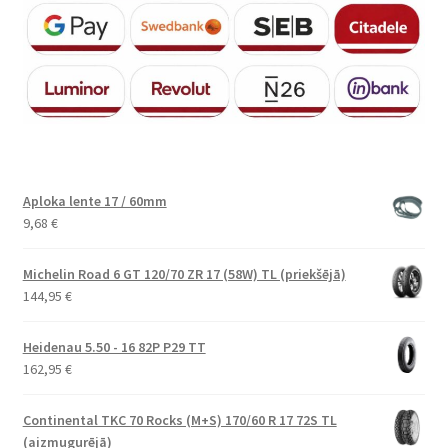
Aploka lente 17 / 60mm
9,68
€
Michelin Road 6 GT 120/70 ZR 17 (58W) TL (priekšējā)
144,95
€
Heidenau 5.50 - 16 82P P29 TT
162,95
€
Continental TKC 70 Rocks (M+S) 170/60 R 17 72S TL
(aizmugurējā)