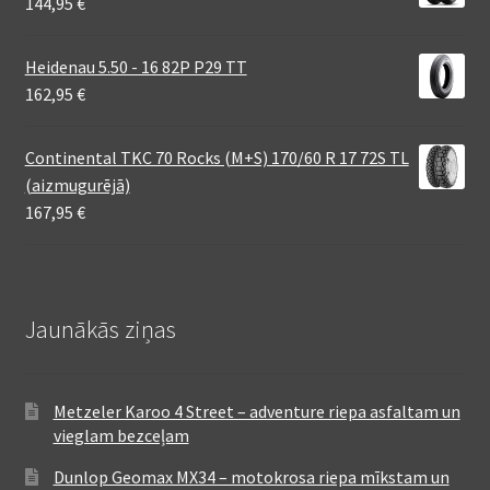
144,95
€
Heidenau 5.50 - 16 82P P29 TT
162,95
€
Continental TKC 70 Rocks (M+S) 170/60 R 17 72S TL
(aizmugurējā)
167,95
€
Jaunākās ziņas
Metzeler Karoo 4 Street – adventure riepa asfaltam un
vieglam bezceļam
Dunlop Geomax MX34 – motokrosa riepa mīkstam un