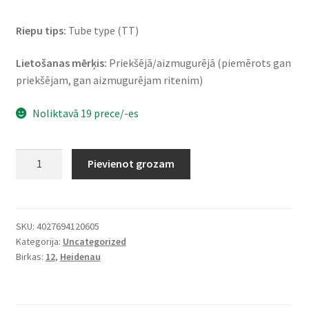
Riepu tips:
Tube type (TT)
Lietošanas mērķis:
Priekšējā/aizmugurējā (piemērots gan
priekšējam, gan aizmugurējam ritenim)
Noliktavā 19 prece/-es
Heidenau
Pievienot grozam
K
38
3.00
-
SKU:
4027694120605
Kategorija:
Uncategorized
12
Birkas:
12
,
Heidenau
47J
TT
(priekšējā/aizmugurējā)