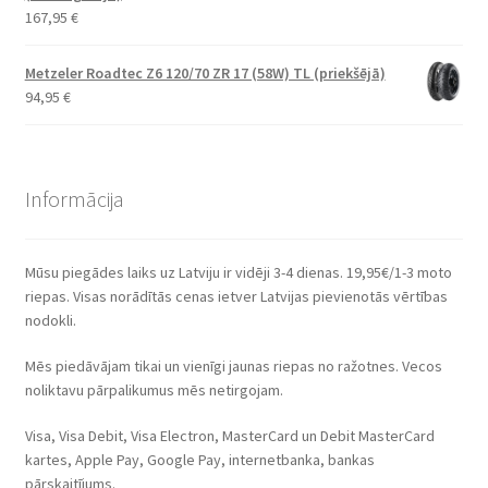
167,95
€
Metzeler Roadtec Z6 120/70 ZR 17 (58W) TL (priekšējā)
94,95
€
Informācija
Mūsu piegādes laiks uz Latviju ir vidēji 3-4 dienas. 19,95€/1-3 moto
riepas. Visas norādītās cenas ietver Latvijas pievienotās vērtības
nodokli.
Mēs piedāvājam tikai un vienīgi jaunas riepas no ražotnes. Vecos
noliktavu pārpalikumus mēs netirgojam.
Visa, Visa Debit, Visa Electron, MasterCard un Debit MasterCard
kartes, Apple Pay, Google Pay, internetbanka, bankas
pārskaitījums.