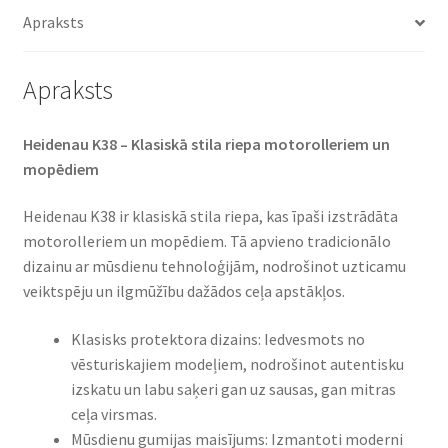
daudzums
Apraksts
Apraksts
Heidenau K38 – Klasiskā stila riepa motorolleriem un
mopēdiem
Heidenau K38 ir klasiskā stila riepa, kas īpaši izstrādāta
motorolleriem un mopēdiem. Tā apvieno tradicionālo
dizainu ar mūsdienu tehnoloģijām, nodrošinot uzticamu
veiktspēju un ilgmūžību dažādos ceļa apstākļos.
Klasisks protektora dizains: Iedvesmots no
vēsturiskajiem modeļiem, nodrošinot autentisku
izskatu un labu saķeri gan uz sausas, gan mitras
ceļa virsmas.
Mūsdienu gumijas maisījums: Izmantoti moderni