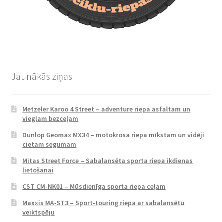
Jaunākās ziņas
Metzeler Karoo 4 Street – adventure riepa asfaltam un
vieglam bezceļam
Dunlop Geomax MX34 – motokrosa riepa mīkstam un vidēji
cietam segumam
Mitas Street Force – Sabalansēta sporta riepa ikdienas
lietošanai
CST CM-NK01 – Mūsdienīga sporta riepa ceļam
Maxxis MA-ST3 – Sport-touring riepa ar sabalansētu
veiktspēju