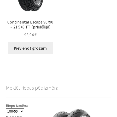
Continental Escape 90/90
– 21 54S TT (priekšējā)
93,94
€
Pievienot grozam
Meklēt riepas pēc izmēra
Riepu izmērs:
Diametrs: