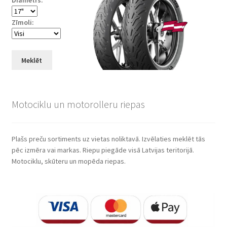
Zīmoli:
Meklēt
Motociklu un motorolleru riepas
Plašs preču sortiments uz vietas noliktavā. Izvēlaties meklēt tās
pēc izmēra vai markas. Riepu piegāde visā Latvijas teritorijā.
Motociklu, skūteru un mopēda riepas.