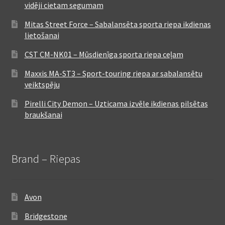
vidēji cietam segumam
Mitas Street Force – Sabalansēta sporta riepa ikdienas
lietošanai
CST CM-NK01 – Mūsdienīga sporta riepa ceļam
Maxxis MA-ST3 – Sport-touring riepa ar sabalansētu
veiktspēju
Pirelli City Demon – Uzticama izvēle ikdienas pilsētas
braukšanai
Brand – Riepas
Avon
Bridgestone