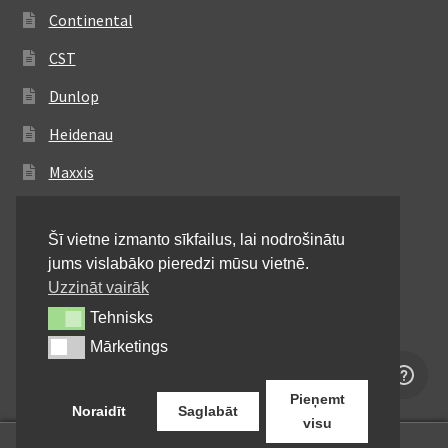
Continental
CST
Dunlop
Heidenau
Maxxis
Metzeler
Šī vietne izmanto sīkfailus, lai nodrošinātu
Michelin
jums vislabāko pieredzi mūsu vietnē.
Mitas
Uzzināt vairāk
Tehnisks
Tehnisks
Pirelli
Mārketings
Mārketings
Shinko
Pieņemt
Noraidīt
Saglabāt
visu
0