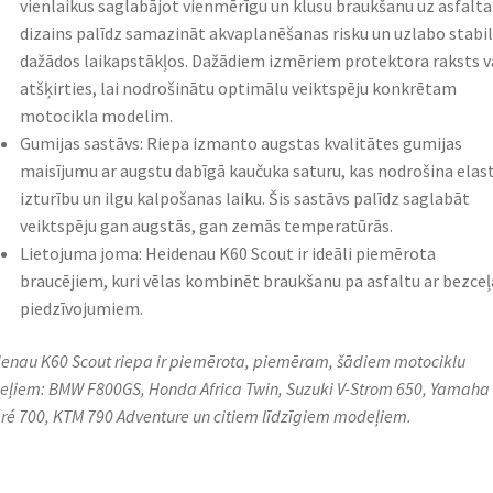
vienlaikus saglabājot vienmērīgu un klusu braukšanu uz asfalta.
dizains palīdz samazināt akvaplanēšanas risku un uzlabo stabil
dažādos laikapstākļos. Dažādiem izmēriem protektora raksts v
atšķirties, lai nodrošinātu optimālu veiktspēju konkrētam
motocikla modelim.
Gumijas sastāvs: Riepa izmanto augstas kvalitātes gumijas
maisījumu ar augstu dabīgā kaučuka saturu, kas nodrošina elast
izturību un ilgu kalpošanas laiku. Šis sastāvs palīdz saglabāt
veiktspēju gan augstās, gan zemās temperatūrās.
Lietojuma joma: Heidenau K60 Scout ir ideāli piemērota
braucējiem, kuri vēlas kombinēt braukšanu pa asfaltu ar bezceļ
piedzīvojumiem.
enau K60 Scout riepa ir piemērota, piemēram, šādiem motociklu
ļiem: BMW F800GS, Honda Africa Twin, Suzuki V-Strom 650, Yamaha
ré 700, KTM 790 Adventure un citiem līdzīgiem modeļiem.