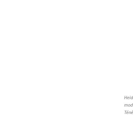
Heid
mode
Téné