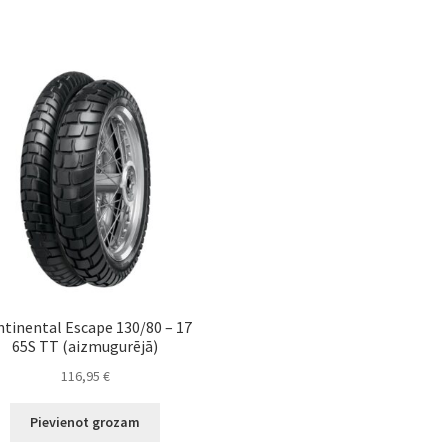
tinental Escape 130/80 – 17
65S TT (aizmugurējā)
116,95
€
Pievienot grozam