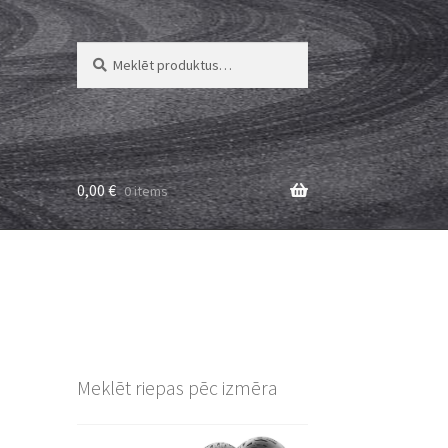
Meklēt:
Meklēt
0,00
€
0 items
Meklēt riepas pēc izmēra
L