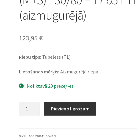
(aizmugurējā)
123,95
€
Riepu tips:
Tubeless (TL)
Lietošanas mērķis:
Aizmugurējā riepa
Noliktavā 20 prece/-es
Heidenau
Pievienot grozam
K
60
Scout
(M+S)
SKU:
4027694140412