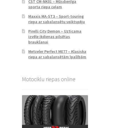
CST CM-NK01 – Mūsdienīga
sporta riepa ceļam
Maxxis MA-ST3 – Sport-touring
riepa ar sabalansētu veiktspēju
Pirelli City Demon – Uzticama
izvēle ikdienas pilsētas
braukšanai
Metzeler Perfect ME77 – Klasiska
riepa ar sabalansētām īpašībām
Motociklu riepas online