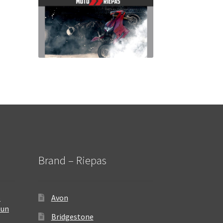
Brand – Riepas
–
Avon
 un
Bridgestone