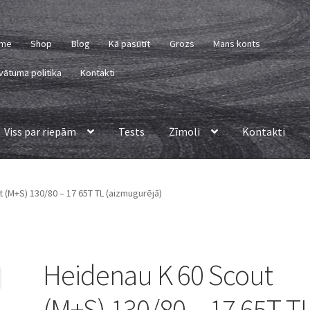
me
Shop
Blog
Kā pasūtīt
Grozs
Mans konts
vātuma politika
Kontakti
Viss par riepām
Tests
Zīmoli
Kontakti
 (M+S) 130/80 – 17 65T TL (aizmugurējā)
Heidenau K 60 Scout
(M+S) 130/80 – 17 65T T