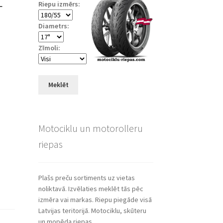
Riepu izmērs:
Diametrs:
Zīmoli:
Meklēt
Motociklu un motorolleru
riepas
Plašs preču sortiments uz vietas
noliktavā. Izvēlaties meklēt tās pēc
izmēra vai markas. Riepu piegāde visā
Latvijas teritorijā. Motociklu, skūteru
un mopēda riepas.