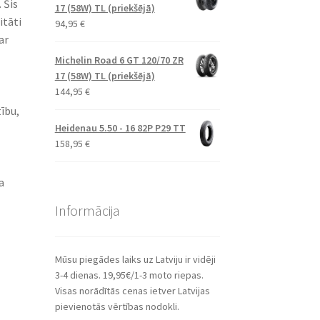
 Šis
17 (58W) TL (priekšējā)
itāti
94,95
€
ar
Michelin Road 6 GT 120/70 ZR
17 (58W) TL (priekšējā)
144,95
€
ību,
Heidenau 5.50 - 16 82P P29 TT
158,95
€
a
Informācija
Mūsu piegādes laiks uz Latviju ir vidēji
3-4 dienas. 19,95€/1-3 moto riepas.
Visas norādītās cenas ietver Latvijas
pievienotās vērtības nodokli.