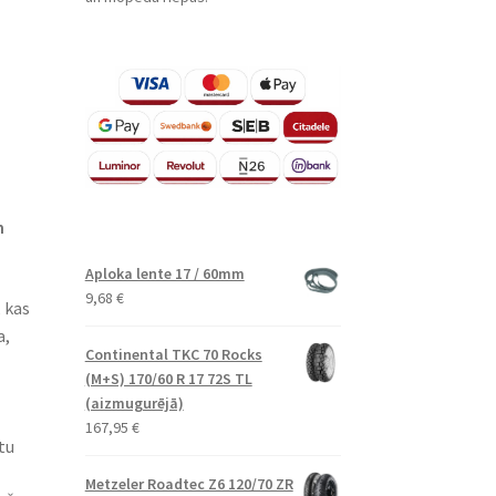
n
Aploka lente 17 / 60mm
9,68
€
 kas
a,
Continental TKC 70 Rocks
(M+S) 170/60 R 17 72S TL
(aizmugurējā)
167,95
€
tu
Metzeler Roadtec Z6 120/70 ZR