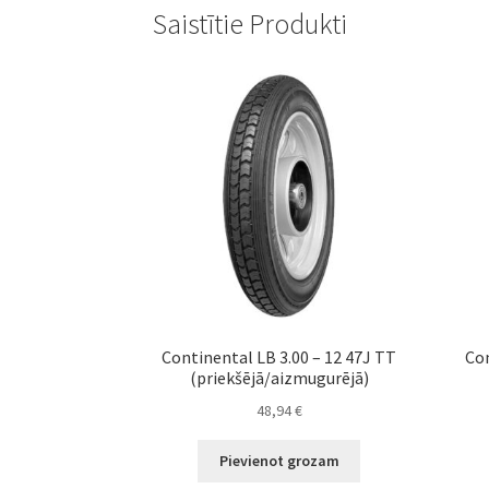
Saistītie Produkti
Continental LB 3.00 – 12 47J TT
Con
(priekšējā/aizmugurējā)
48,94
€
Pievienot grozam