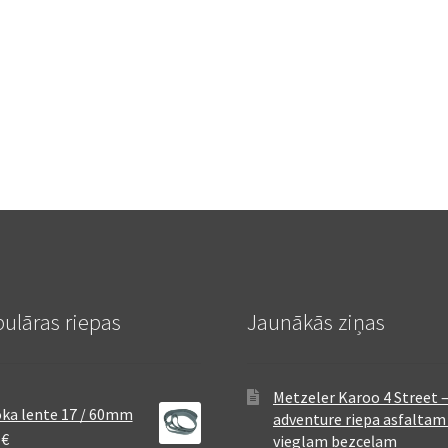
ulāras riepas
Jaunākās ziņas
Metzeler Karoo 4 Street 
ka lente 17 / 60mm
adventure riepa asfaltam
8
€
vieglam bezceļam