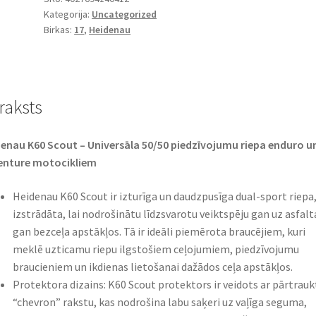
Kategorija:
Uncategorized
130/80
Birkas:
17
,
Heidenau
-
17
65T
TL
raksts
(aizmugurējā)
daudzums
enau K60 Scout – Universāla 50/50 piedzīvojumu riepa enduro u
enture motocikliem
Heidenau K60 Scout ir izturīga un daudzpusīga dual-sport riepa,
izstrādāta, lai nodrošinātu līdzsvarotu veiktspēju gan uz asfalt
gan bezceļa apstākļos. Tā ir ideāli piemērota braucējiem, kuri
meklē uzticamu riepu ilgstošiem ceļojumiem, piedzīvojumu
braucieniem un ikdienas lietošanai dažādos ceļa apstākļos.
Protektora dizains: K60 Scout protektors ir veidots ar pārtrauk
“chevron” rakstu, kas nodrošina labu saķeri uz vaļīga seguma,