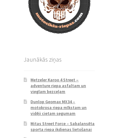
Jaunākās ziņas
Metzeler Karoo 4 Street –
adventure riepa asfaltam un
vieglam bezceļam
Dunlop Geomax MX34 –
motokrosa riepa mīkstam un
vidēji cietam segumam
Mitas Street Force – Sabalansēta
sporta riepa ikdienas lietošanai