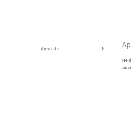
Ap
Apraksts
Heid
adv