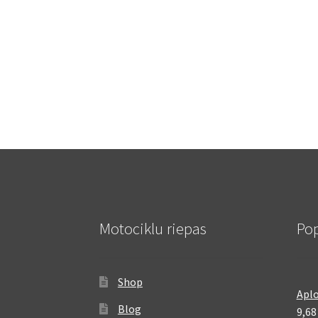
Motociklu riepas
Pop
Shop
Aplo
Blog
9,6