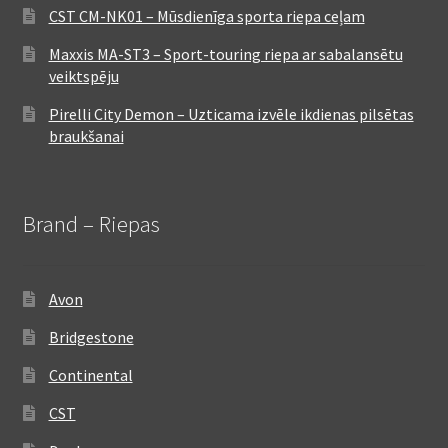
CST CM-NK01 – Mūsdienīga sporta riepa ceļam
Maxxis MA-ST3 – Sport-touring riepa ar sabalansētu
veiktspēju
Pirelli City Demon – Uzticama izvēle ikdienas pilsētas
braukšanai
Brand – Riepas
Avon
Bridgestone
Continental
CST