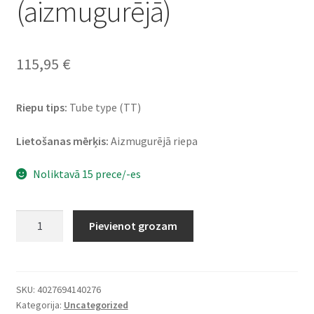
(aizmugurējā)
115,95
€
Riepu tips:
Tube type (TT)
Lietošanas mērķis:
Aizmugurējā riepa
Noliktavā 15 prece/-es
Heidenau
Pievienot grozam
K
60
Scout
(M+S)
SKU:
4027694140276
Kategorija:
Uncategorized
120/90