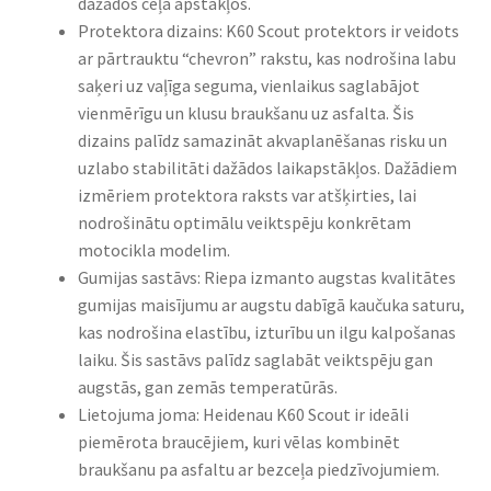
dažādos ceļa apstākļos.
Protektora dizains: K60 Scout protektors ir veidots
ar pārtrauktu “chevron” rakstu, kas nodrošina labu
saķeri uz vaļīga seguma, vienlaikus saglabājot
vienmērīgu un klusu braukšanu uz asfalta. Šis
dizains palīdz samazināt akvaplanēšanas risku un
uzlabo stabilitāti dažādos laikapstākļos. Dažādiem
izmēriem protektora raksts var atšķirties, lai
nodrošinātu optimālu veiktspēju konkrētam
motocikla modelim.
Gumijas sastāvs: Riepa izmanto augstas kvalitātes
gumijas maisījumu ar augstu dabīgā kaučuka saturu,
kas nodrošina elastību, izturību un ilgu kalpošanas
laiku. Šis sastāvs palīdz saglabāt veiktspēju gan
augstās, gan zemās temperatūrās.
Lietojuma joma: Heidenau K60 Scout ir ideāli
piemērota braucējiem, kuri vēlas kombinēt
braukšanu pa asfaltu ar bezceļa piedzīvojumiem.