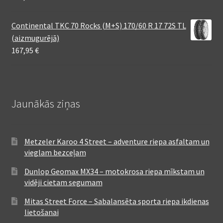
Continental TKC 70 Rocks (M+S) 170/60 R 17 72S TL
(aizmugurējā)
167,95
€
Jaunākās ziņas
Metzeler Karoo 4 Street – adventure riepa asfaltam un
vieglam bezceļam
Dunlop Geomax MX34 – motokrosa riepa mīkstam un
vidēji cietam segumam
Mitas Street Force – Sabalansēta sporta riepa ikdienas
lietošanai