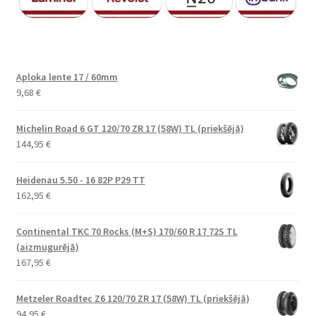
Aploka lente 17 / 60mm
9,68
€
Michelin Road 6 GT 120/70 ZR 17 (58W) TL (priekšējā)
144,95
€
Heidenau 5.50 - 16 82P P29 TT
162,95
€
Continental TKC 70 Rocks (M+S) 170/60 R 17 72S TL
(aizmugurējā)
167,95
€
Metzeler Roadtec Z6 120/70 ZR 17 (58W) TL (priekšējā)
94,95
€