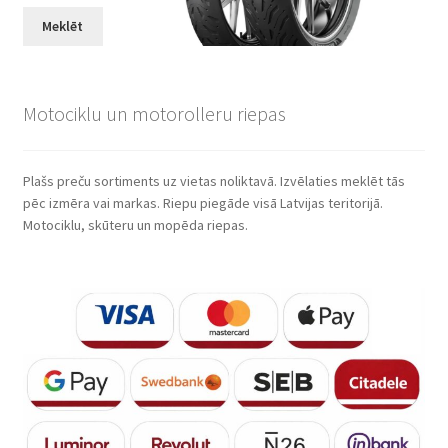
Meklēt
Motociklu un motorolleru riepas
Plašs preču sortiments uz vietas noliktavā. Izvēlaties meklēt tās
pēc izmēra vai markas. Riepu piegāde visā Latvijas teritorijā.
Motociklu, skūteru un mopēda riepas.