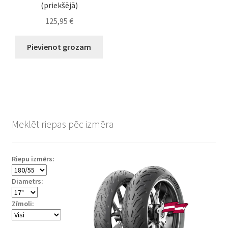
(priekšējā)
125,95
€
Pievienot grozam
Meklēt riepas pēc izmēra
Riepu izmērs:
Diametrs:
Zīmoli: