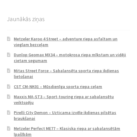
Jaunākās ziņas
Metzeler Karoo 4 Street – adventure riepa asfaltam un
vieglam bezceļam
Dunlop Geomax MX34 – motokrosa riepa mīkstam un vidēji
cietam segumam
Mitas Street Force – Sabalansēta sporta riepa ikdienas
lietošanai
CST CM-NK01 – Mūsdienīga sporta riepa ceļam
Maxxis MA-ST3 – Sport-touring riepa ar sabalansētu
veiktspēju
Pirelli City Demon – Uzticama izvēle ikdienas pilsētas
braukšanai
Metzeler Perfect ME77 – Klasiska riepa ar sabalansētām
īpašībām