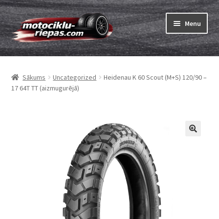
Skip
Skip
Menu
to
to
navigation
content
Expand
Riepas
child
Sākums
Uncategorized
Heidenau K 60 Scout (M+S) 120/90 –
menu
Expand
Kameras
17 64T TT (aizmugurējā)
child
menu
Pasūtīt
Expand
Viss par riepām
child
menu
Tests
Expand
Zīmoli
child
menu
Kontakti