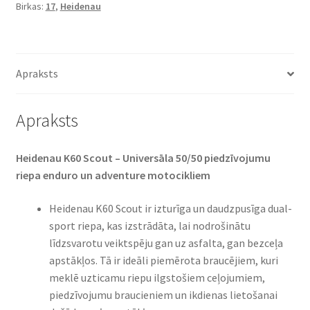
Birkas:
17
,
Heidenau
-
17
64T
TT
Apraksts
(aizmugurējā)
daudzums
Apraksts
Heidenau K60 Scout – Universāla 50/50 piedzīvojumu
riepa enduro un adventure motocikliem
Heidenau K60 Scout ir izturīga un daudzpusīga dual-
sport riepa, kas izstrādāta, lai nodrošinātu
līdzsvarotu veiktspēju gan uz asfalta, gan bezceļa
apstākļos. Tā ir ideāli piemērota braucējiem, kuri
meklē uzticamu riepu ilgstošiem ceļojumiem,
piedzīvojumu braucieniem un ikdienas lietošanai