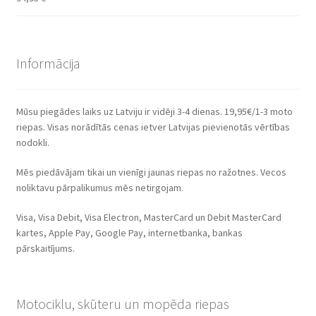
Informācija
Mūsu piegādes laiks uz Latviju ir vidēji 3-4 dienas. 19,95€/1-3 moto
riepas. Visas norādītās cenas ietver Latvijas pievienotās vērtības
nodokli.
Mēs piedāvājam tikai un vienīgi jaunas riepas no ražotnes. Vecos
noliktavu pārpalikumus mēs netirgojam.
Visa, Visa Debit, Visa Electron, MasterCard un Debit MasterCard
kartes, Apple Pay, Google Pay, internetbanka, bankas
pārskaitījums.
Motociklu, skūteru un mopēda riepas