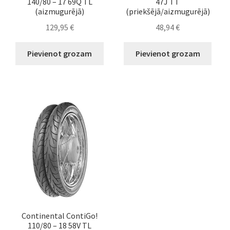
140/80 – 17 69Q TL
47J TT
(aizmugurējā)
(priekšējā/aizmugurējā)
129,95
€
48,94
€
Pievienot grozam
Pievienot grozam
Continental ContiGo!
110/80 – 18 58V TL