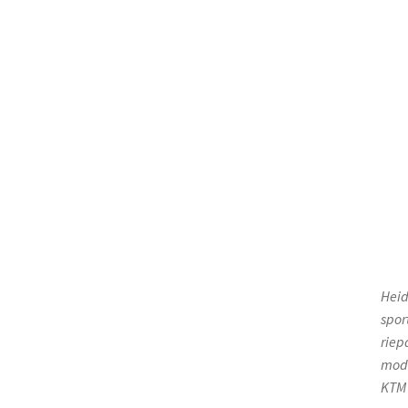
Heid
spor
riep
mode
KTM 