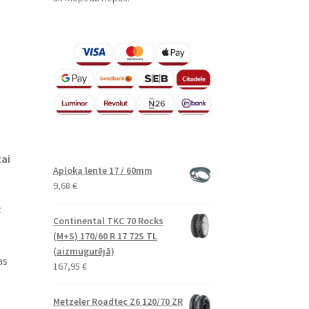
zai
Aploka lente 17 / 60mm
9,68
€
z
Continental TKC 70 Rocks
(M+S) 170/60 R 17 72S TL
(aizmugurējā)
as
167,95
€
Metzeler Roadtec Z6 120/70 ZR