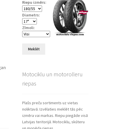
Riepu izmērs:
Diametrs:
Zīmoli:
Meklēt
gan
Motociklu un motorolleru
riepas
Plašs preču sortiments uz vietas
noliktavā. Izvēlaties meklēt tās pēc
izmēra vai markas. Riepu piegāde visā
Latvijas teritorijā. Motociklu, skūteru
un mopēda riepas.