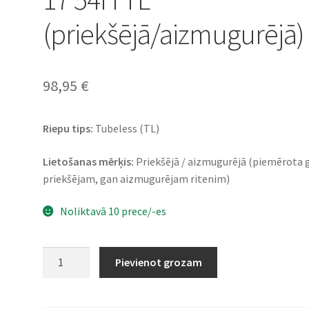
(priekšējā/aizmugurējā)
98,95
€
Riepu tips:
Tubeless (TL)
Lietošanas mērķis:
Priekšējā / aizmugurējā (piemērota 
priekšējam, gan aizmugurējam ritenim)
Noliktavā 10 prece/-es
Heidenau
Pievienot grozam
K
80
110/70