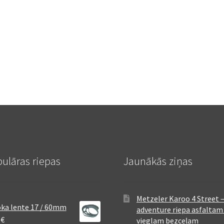
ulāras riepas
Jaunākās ziņas
Metzeler Karoo 4 Street 
ka lente 17 / 60mm
adventure riepa asfaltam
8
€
vieglam bezceļam