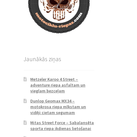
Jaunākās ziņas
Metzeler Karoo 4 Street –
adventure riepa asfaltam un
vieglam bezceļam
Dunlop Geomax MX34 –
motokrosa riepa mīkstam un
vidēji cietam segumam
Mitas Street Force – Sabalansēta
sporta riepa ikdienas lietošanai