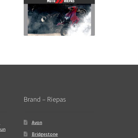
Brand – Riepas
–
Avon
 un
Bridgestone