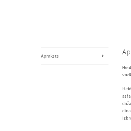
Ap
Apraksts
Heid
vad
Heid
asfa
dažā
dina
izbr