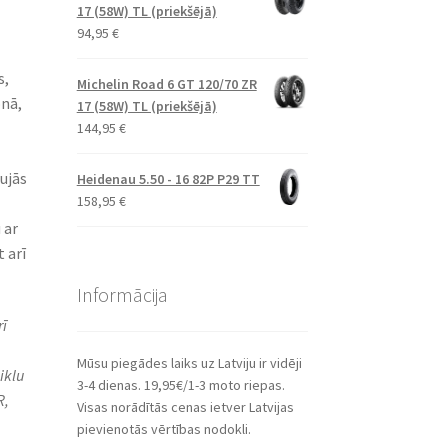
17 (58W) TL (priekšējā)
94,95
€
s,
Michelin Road 6 GT 120/70 ZR
onā,
17 (58W) TL (priekšējā)
144,95
€
aujās
Heidenau 5.50 - 16 82P P29 TT
158,95
€
 ar
 arī
Informācija
rī
Mūsu piegādes laiks uz Latviju ir vidēji
iklu
3-4 dienas. 19,95€/1-3 moto riepas.
R,
Visas norādītās cenas ietver Latvijas
pievienotās vērtības nodokli.