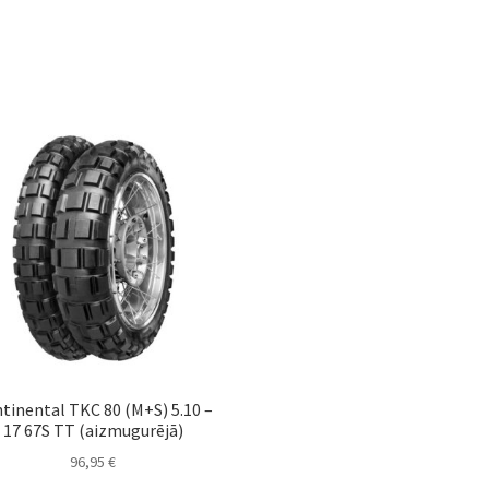
tinental TKC 80 (M+S) 5.10 –
17 67S TT (aizmugurējā)
96,95
€