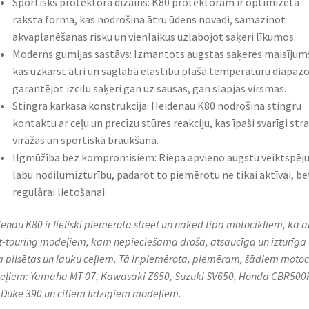
Sportisks protektora dizains: K80 protektoram ir optimizēta
raksta forma, kas nodrošina ātru ūdens novadi, samazinot
akvaplanēšanas risku un vienlaikus uzlabojot saķeri līkumos.
Moderns gumijas sastāvs: Izmantots augstas saķeres maisījum
kas uzkarst ātri un saglabā elastību plašā temperatūru diapaz
garantējot izcilu saķeri gan uz sausas, gan slapjas virsmas.
Stingra karkasa konstrukcija: Heidenau K80 nodrošina stingru
kontaktu ar ceļu un precīzu stūres reakciju, kas īpaši svarīgi str
virāžās un sportiskā braukšanā.
Ilgmūžība bez kompromisiem: Riepa apvieno augstu veiktspēju
labu nodilumizturību, padarot to piemērotu ne tikai aktīvai, bet
regulārai lietošanai.
enau K80 ir lieliski piemērota street un naked tipa motocikliem, kā a
t-touring modeļiem, kam nepieciešama droša, atsaucīga un izturīga
a pilsētas un lauku ceļiem. Tā ir piemērota, piemēram, šādiem motoc
ļiem: Yamaha MT-07, Kawasaki Z650, Suzuki SV650, Honda CBR500
Duke 390 un citiem līdzīgiem modeļiem.