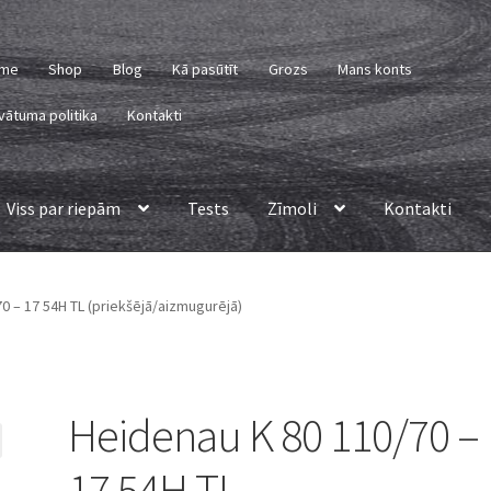
me
Shop
Blog
Kā pasūtīt
Grozs
Mans konts
vātuma politika
Kontakti
Viss par riepām
Tests
Zīmoli
Kontakti
0 – 17 54H TL (priekšējā/aizmugurējā)
Heidenau K 80 110/70 –
17 54H TL