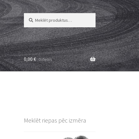
Meklēt:
Meklēt
0,00
€
0 items
Meklēt riepas pēc izmēra