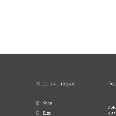
Motociklu riepas
Pop
Shop
Aplo
Blog
9,6