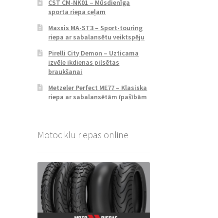
CST CM-NK01 – Mūsdienīga
sporta riepa ceļam
Maxxis MA-ST3 – Sport-touring
riepa ar sabalansētu veiktspēju
Pirelli City Demon – Uzticama
izvēle ikdienas pilsētas
braukšanai
Metzeler Perfect ME77 – Klasiska
riepa ar sabalansētām īpašībām
Motociklu riepas online