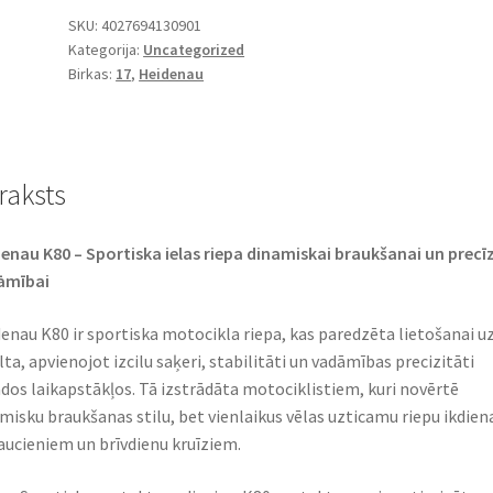
-
SKU:
4027694130901
Kategorija:
Uncategorized
17
Birkas:
17
,
Heidenau
54H
TL
(priekšējā/aizmugurējā)
daudzums
raksts
enau K80 – Sportiska ielas riepa dinamiskai braukšanai un precī
āmībai
enau K80 ir sportiska motocikla riepa, kas paredzēta lietošanai u
lta, apvienojot izcilu saķeri, stabilitāti un vadāmības precizitāti
dos laikapstākļos. Tā izstrādāta motociklistiem, kuri novērtē
misku braukšanas stilu, bet vienlaikus vēlas uzticamu riepu ikdien
aucieniem un brīvdienu kruīziem.