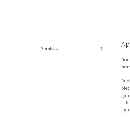
Ap
Apraksts
Dunl
mot
Dunl
pied
gan 
tehn
ilgu