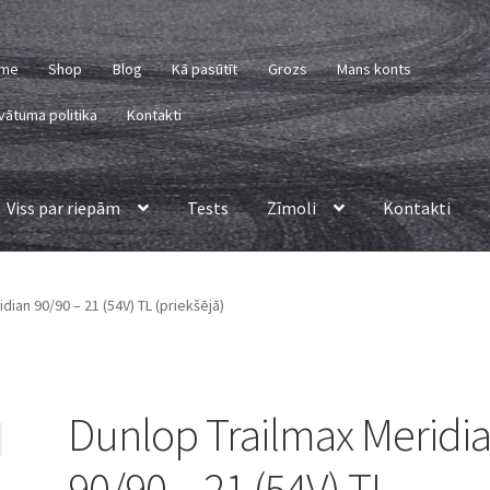
me
Shop
Blog
Kā pasūtīt
Grozs
Mans konts
vātuma politika
Kontakti
Viss par riepām
Tests
Zīmoli
Kontakti
dian 90/90 – 21 (54V) TL (priekšējā)
Dunlop Trailmax Meridi
90/90 – 21 (54V) TL