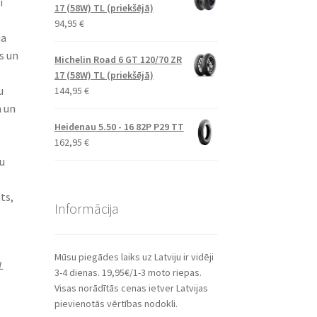
ī
17 (58W) TL (priekšējā)
94,95
€
ja
s un
Michelin Road 6 GT 120/70 ZR
17 (58W) TL (priekšējā)
u
144,95
€
m un
Heidenau 5.50 - 16 82P P29 TT
162,95
€
u
ts,
Informācija
Mūsu piegādes laiks uz Latviju ir vidēji
L
3-4 dienas. 19,95€/1-3 moto riepas.
Visas norādītās cenas ietver Latvijas
pievienotās vērtības nodokli.