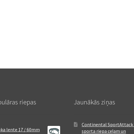
ulāras riepas
Jaunākās ziņas
Continental SportAttack 
ka lente 17 / 60mm
sporta riepa ceļam un