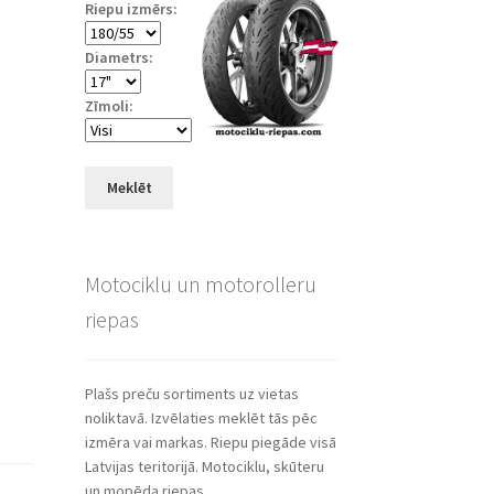
Riepu izmērs:
Diametrs:
Zīmoli:
Meklēt
Motociklu un motorolleru
riepas
Plašs preču sortiments uz vietas
noliktavā. Izvēlaties meklēt tās pēc
izmēra vai markas. Riepu piegāde visā
Latvijas teritorijā. Motociklu, skūteru
un mopēda riepas.