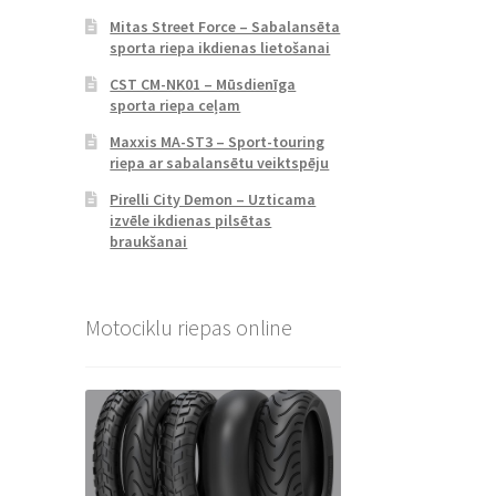
Mitas Street Force – Sabalansēta
sporta riepa ikdienas lietošanai
CST CM-NK01 – Mūsdienīga
sporta riepa ceļam
Maxxis MA-ST3 – Sport-touring
riepa ar sabalansētu veiktspēju
Pirelli City Demon – Uzticama
izvēle ikdienas pilsētas
braukšanai
Motociklu riepas online