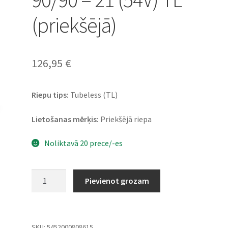
(priekšējā)
126,95
€
Riepu tips:
Tubeless (TL)
Lietošanas mērķis:
Priekšējā riepa
Noliktavā 20 prece/-es
Dunlop
Pievienot grozam
Trailmax
Meridian
90/90
-
SKU:
5452000808615