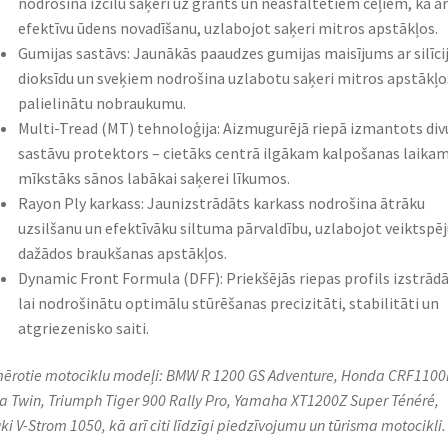
nodrošina izcilu saķeri uz grants un neasfaltētiem ceļiem, kā ar
efektīvu ūdens novadīšanu, uzlabojot saķeri mitros apstākļos.
Gumijas sastāvs: Jaunākās paaudzes gumijas maisījums ar silīci
dioksīdu un sveķiem nodrošina uzlabotu saķeri mitros apstākļo
palielinātu nobraukumu.
Multi-Tread (MT) tehnoloģija: Aizmugurējā riepā izmantots div
sastāvu protektors – cietāks centrā ilgākam kalpošanas laika
mīkstāks sānos labākai saķerei līkumos.
Rayon Ply karkass: Jaunizstrādāts karkass nodrošina ātrāku
uzsilšanu un efektīvāku siltuma pārvaldību, uzlabojot veiktspēj
dažādos braukšanas apstākļos.
Dynamic Front Formula (DFF): Priekšējās riepas profils izstrādā
lai nodrošinātu optimālu stūrēšanas precizitāti, stabilitāti un
atgriezenisko saiti.
ērotie motociklu modeļi: BMW R 1200 GS Adventure, Honda CRF1100
ca Twin, Triumph Tiger 900 Rally Pro, Yamaha XT1200Z Super Ténéré,
ki V-Strom 1050, kā arī citi līdzīgi piedzīvojumu un tūrisma motocikli.