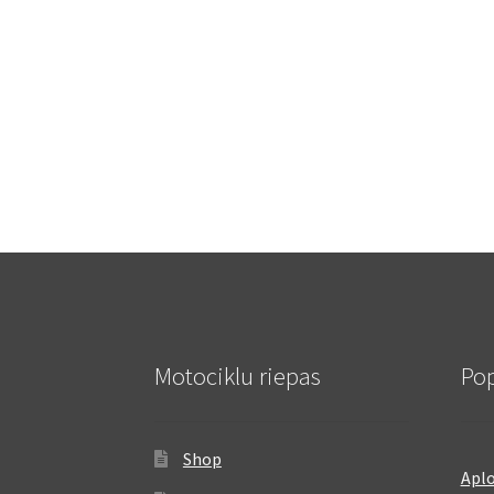
Motociklu riepas
Pop
Shop
Aplo