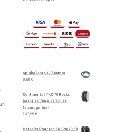
Aploka lente 17 / 60mm
9,68
€
u
Continental TKC 70 Rocks
(M+S) 170/60 R 17 72S TL
 un
(aizmugurējā)
167,95
€
Metzeler Roadtec Z6 120/70 ZR