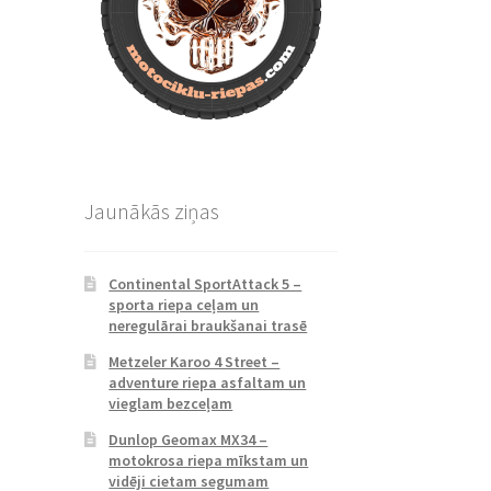
Jaunākās ziņas
Continental SportAttack 5 –
sporta riepa ceļam un
neregulārai braukšanai trasē
Metzeler Karoo 4 Street –
adventure riepa asfaltam un
vieglam bezceļam
Dunlop Geomax MX34 –
motokrosa riepa mīkstam un
vidēji cietam segumam