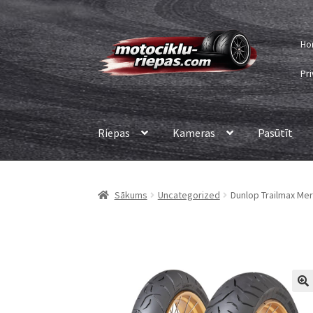
Skip
Skip
Ho
to
to
navigation
content
Pri
Riepas
Kameras
Pasūtīt
Sākums
Uncategorized
Dunlop Trailmax Meri