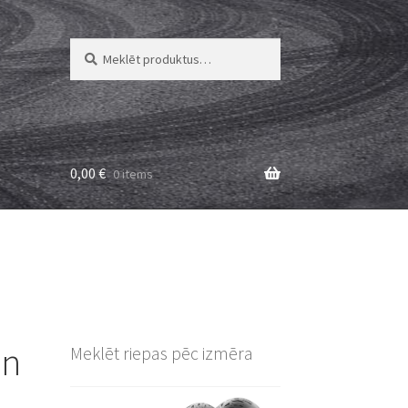
Meklēt:
Meklēt
0,00
€
0 items
an
Meklēt riepas pēc izmēra