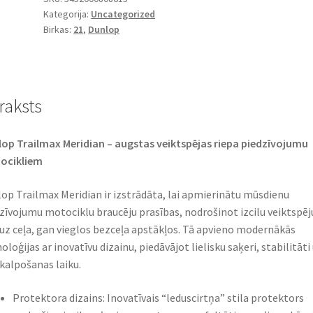
Kategorija:
Uncategorized
21
Birkas:
21
,
Dunlop
(54V)
TL
(priekšējā)
daudzums
raksts
op Trailmax Meridian – augstas veiktspējas riepa piedzīvojumu
ocikliem
op Trailmax Meridian ir izstrādāta, lai apmierinātu mūsdienu
zīvojumu motociklu braucēju prasības, nodrošinot izcilu veiktspēj
uz ceļa, gan vieglos bezceļa apstākļos. Tā apvieno modernākās
oloģijas ar inovatīvu dizainu, piedāvājot lielisku saķeri, stabilitāti
 kalpošanas laiku.
Protektora dizains: Inovatīvais “leduscirtņa” stila protektors