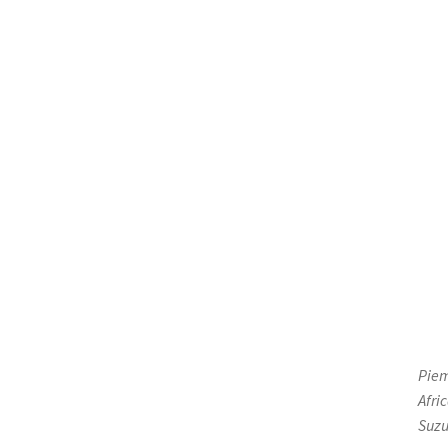
Piem
Afri
Suzu