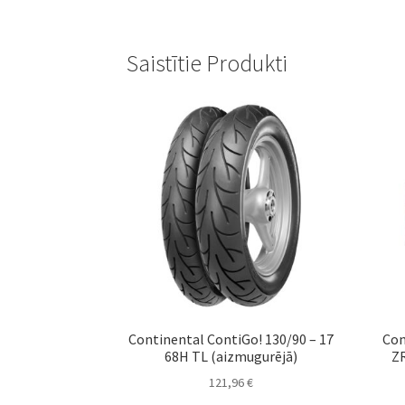
Saistītie Produkti
Continental ContiGo! 130/90 – 17
Con
68H TL (aizmugurējā)
ZR
121,96
€